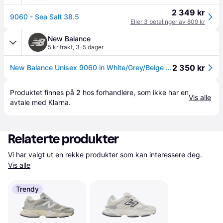
2 349 kr
9060 - Sea Salt 38.5
Eller 3 betalinger av 809 kr
New Balance
5 kr frakt
,
3–5 dager
2 350 kr
New Balance Unisex 9060 in White/Grey/Beige Suede/Mesh, size 6
Produktet finnes på 
2
 hos 
forhandlere
, som ikke har en 
Vis alle
avtale med Klarna.
Relaterte produkter
Vi har valgt ut en rekke produkter som kan interessere deg. 
Vis alle
Trendy