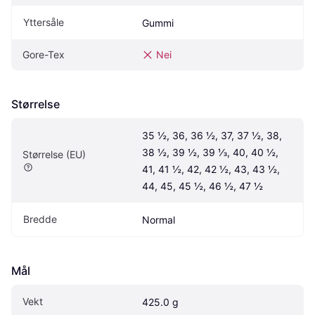
Yttersåle
Gummi
Gore-Tex
Nei
Størrelse
35 ½, 36, 36 ½, 37, 37 ½, 38, 
38 ½, 39 ½, 39 ⅓, 40, 40 ½, 
Størrelse (EU)
41, 41 ½, 42, 42 ½, 43, 43 ½, 
44, 45, 45 ½, 46 ½, 47 ½
Bredde
Normal
Mål
Vekt
425.0 g