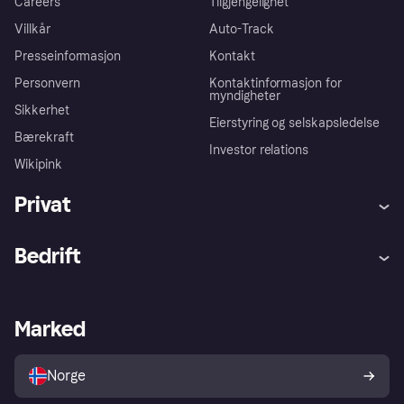
Careers
Tilgjengelighet
Villkår
Auto-Track
Presseinformasjon
Kontakt
Personvern
Kontaktinformasjon for
myndigheter
Sikkerhet
Eierstyring og selskapsledelse
Bærekraft
Investor relations
Wikipink
Privat
Hjelp
Kjøperbeskyttelse
Bedrift
Logg inn
Klager
Butikksupport
Developers portal
Klarna-appen
Kredittavtale
Merchant portal
Driftsstatus
Marked
Utforsk butikker
Personverninnstillinger
Selg med Klarna
Plattformer og partnere
Norge