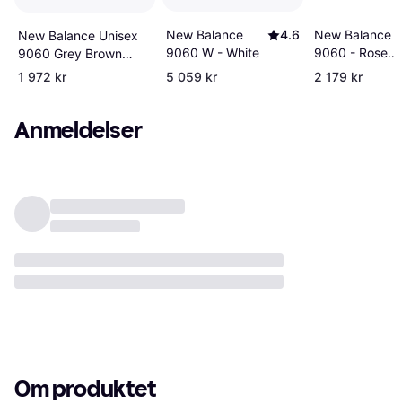
New Balance
4.6
New Balance
New Balance Unisex
9060 W - White
9060 - Rose
9060 Grey Brown
Sugar/Angora/
Suede Mesh
1 972 kr
5 059 kr
2 179 kr
Wine
Anmeldelser
Om produktet