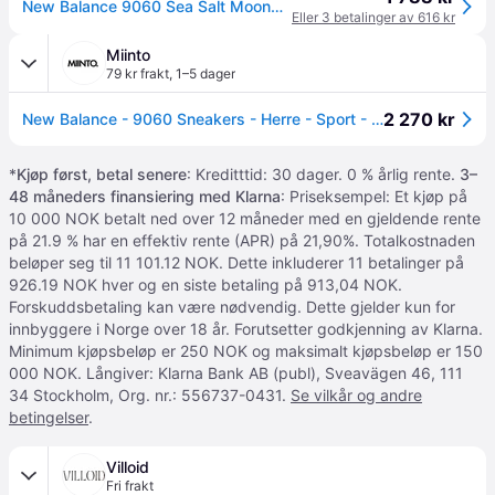
New Balance 9060 Sea Salt Moonbeam Unisex Joggesko Krem Skilpadde Sølv-Metallisk U9060WHT 43
Eller 3 betalinger av 616 kr
Miinto
79 kr frakt
,
1–5 dager
2 270 kr
New Balance - 9060 Sneakers - Herre - Sport - Beige - 40 EU
*
Kjøp først, betal senere
: Kreditttid: 30 dager. 0 % årlig rente.
3–
48 måneders finansiering med Klarna
: Priseksempel: Et kjøp på
10 000 NOK betalt ned over 12 måneder med en gjeldende rente
på 21.9 % har en effektiv rente (APR) på 21,90%. Totalkostnaden
beløper seg til 11 101.12 NOK. Dette inkluderer 11 betalinger på
926.19 NOK hver og en siste betaling på 913,04 NOK.
Forskuddsbetaling kan være nødvendig. Dette gjelder kun for
innbyggere i Norge over 18 år. Forutsetter godkjenning av Klarna.
Minimum kjøpsbeløp er 250 NOK og maksimalt kjøpsbeløp er 150
000 NOK. Långiver: Klarna Bank AB (publ), Sveavägen 46, 111
34 Stockholm, Org. nr.: 556737-0431.
Se vilkår og andre
betingelser
.
Villoid
Fri frakt