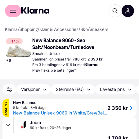
For kunder
For bedrifter
Klarna
/
Shopping
/
Klær & Accessories
/
Sko
/
Sneakers
New Balance 9060 - Sea 
-14%
Salt/Moonbeam/Turtledove
Sneaker, Unisex
Sammenlign priser fra
1 788 kr
til
2 390 kr
+
6
Fra 3 betalinger av 616 kr med
Prøv fleksible betalinger*
Versjoner
Størrelse (EU)
Laveste pris
New Balance
ANNONSE
2 350 kr
5 kr frakt
,
3–5 dager
New Balance Unisex 9060 in White/Grey/Beige Suede/Mesh, size 6.5
Joom
60 kr frakt
,
20–26 dager
1 788 kr