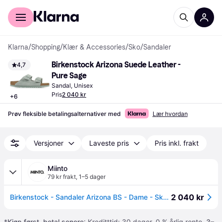
For kunder
For bedrifter
Klarna
/
Shopping
/
Klær & Accessories
/
Sko
/
Sandaler
Birkenstock Arizona Suede Leather - 
4,7
Pure Sage
Sandal, Unisex
Pris
2 040 kr
+
6
Prøv fleksible betalingsalternativer med
Lær hvordan
Versjoner
Laveste pris
Pris inkl. frakt
Miinto
79 kr frakt
,
1–5 dager
2 040 kr
Birkenstock - Sandaler Arizona BS - Dame - Sko - Grønn - 37 EU
*
Kjøp først, betal senere
: Kreditttid: 30 dager. 0 % årlig rente.
3–