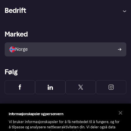
Hjelp
Kjøperbeskyttelse
Bedrift
Logg inn
Klager
Butikksupport
Developers portal
Klarna-appen
Kredittavtale
Merchant portal
Driftsstatus
Marked
Utforsk butikker
Personverninnstillinger
Selg med Klarna
Plattformer og partnere
Norge
Følg
Informasjonskapsler og personvern
Vi bruker informasjonskapsler for å få nettstedet til å fungere, og for
å tilpasse og analysere nettleseraktiviteten din. Vi deler også data