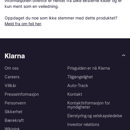
Informasjonen ovenfor er hentet fra ulike eksterne kilder og er 
kun ment som en veiledning.

Oppdaget du noe som ikke stemmer med dette produktet? 
Meld fra om feil her
.
Klarna
Om oss
Prisguiden er nå Klarna
Careers
Tilgjengelighet
Villkår
Auto-Track
Presseinformasjon
Kontakt
Personvern
Kontaktinformasjon for
myndigheter
Sikkerhet
Eierstyring og selskapsledelse
Bærekraft
Investor relations
Wikipink