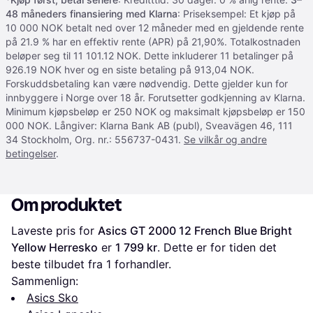
48 måneders finansiering med Klarna
: Priseksempel: Et kjøp på
10 000 NOK betalt ned over 12 måneder med en gjeldende rente
på 21.9 % har en effektiv rente (APR) på 21,90%. Totalkostnaden
beløper seg til 11 101.12 NOK. Dette inkluderer 11 betalinger på
926.19 NOK hver og en siste betaling på 913,04 NOK.
Forskuddsbetaling kan være nødvendig. Dette gjelder kun for
innbyggere i Norge over 18 år. Forutsetter godkjenning av Klarna.
Minimum kjøpsbeløp er 250 NOK og maksimalt kjøpsbeløp er 150
000 NOK. Långiver: Klarna Bank AB (publ), Sveavägen 46, 111
34 Stockholm, Org. nr.: 556737-0431.
Se vilkår og andre
betingelser
.
Om produktet
Laveste pris for 
Asics GT 2000 12 French Blue Bright 
Yellow Herresko
 er 
1 799 kr
. Dette er for tiden det 
beste tilbudet fra 1 forhandler.
Sammenlign:
Asics Sko