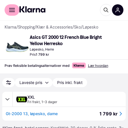
For kunder
For bedrifter
Klarna
/
Shopping
/
Klær & Accessories
/
Sko
/
Løpesko
Asics GT 2000 12 French Blue Bright 
Yellow Herresko
Løpesko, Herre
Pris
1 799 kr
Prøv fleksible betalingsalternativer med
Lær hvordan
Laveste pris
Pris inkl. frakt
XXL
Fri frakt
,
1–3 dager
1 799 kr
Gt-2000 13, løpesko, dame
*
Kjøp først, betal senere
: Kreditttid: 30 dager. 0 % årlig rente.
3–