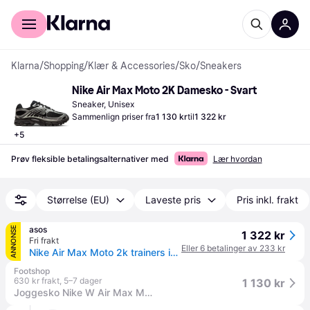
For kunder
For bedrifter
Klarna
/
Shopping
/
Klær & Accessories
/
Sko
/
Sneakers
Nike Air Max Moto 2K Damesko - Svart
Sneaker, Unisex
Sammenlign priser fra
1 130 kr
til
1 322 kr
+
5
Prøv fleksible betalingsalternativer med
Lær hvordan
Størrelse (EU)
Laveste pris
Pris inkl. frakt
asos
ANNONSE
1 322 kr
Fri frakt
Eller 6 betalinger av 233 kr
Nike Air Max Moto 2k trainers in black and silver metallic
Footshop
630 kr frakt
,
5–7 dager
1 130 kr
Joggesko Nike W Air Max Moto 2K Black/ Black-Metallic Silver-Anthracite EUR 43