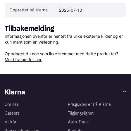
Opprettet på Klarna
2025-07-10
Tilbakemelding
Informasjonen ovenfor er hentet fra ulike eksterne kilder og er 
kun ment som en veiledning.

Oppdaget du noe som ikke stemmer med dette produktet? 
Meld fra om feil her
.
Klarna
Om oss
Prisguiden er nå Klarna
Careers
Tilgjengelighet
Villkår
Auto-Track
Presseinformasjon
Kontakt