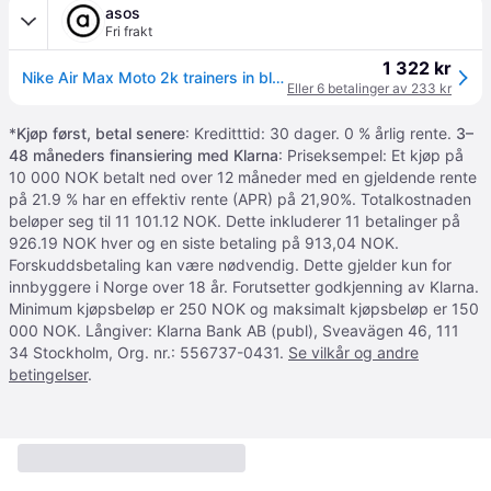
asos
Fri frakt
1 322 kr
Nike Air Max Moto 2k trainers in black and silver metallic
Eller 6 betalinger av 233 kr
*
Kjøp først, betal senere
: Kreditttid: 30 dager. 0 % årlig rente.
3–
48 måneders finansiering med Klarna
: Priseksempel: Et kjøp på
10 000 NOK betalt ned over 12 måneder med en gjeldende rente
på 21.9 % har en effektiv rente (APR) på 21,90%. Totalkostnaden
beløper seg til 11 101.12 NOK. Dette inkluderer 11 betalinger på
926.19 NOK hver og en siste betaling på 913,04 NOK.
Forskuddsbetaling kan være nødvendig. Dette gjelder kun for
innbyggere i Norge over 18 år. Forutsetter godkjenning av Klarna.
Minimum kjøpsbeløp er 250 NOK og maksimalt kjøpsbeløp er 150
000 NOK. Långiver: Klarna Bank AB (publ), Sveavägen 46, 111
34 Stockholm, Org. nr.: 556737-0431.
Se vilkår og andre
betingelser
.