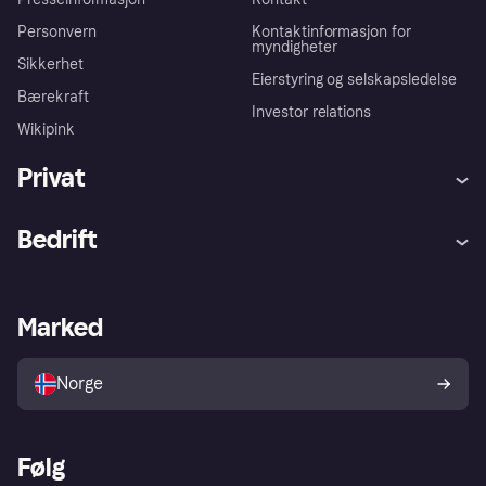
Personvern
Kontaktinformasjon for
myndigheter
Sikkerhet
Eierstyring og selskapsledelse
Bærekraft
Investor relations
Wikipink
Privat
Hjelp
Kjøperbeskyttelse
Bedrift
Logg inn
Klager
Butikksupport
Developers portal
Klarna-appen
Kredittavtale
Merchant portal
Driftsstatus
Marked
Utforsk butikker
Personverninnstillinger
Selg med Klarna
Plattformer og partnere
Norge
Følg