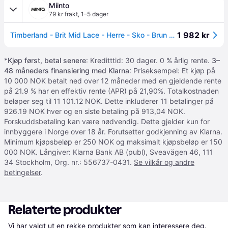
Miinto
79 kr frakt
,
1–5 dager
1 982 kr
Timberland - Brit Mid Lace - Herre - Sko - Brun - 44 EU
*
Kjøp først, betal senere
: Kreditttid: 30 dager. 0 % årlig rente.
3–
48 måneders finansiering med Klarna
: Priseksempel: Et kjøp på
10 000 NOK betalt ned over 12 måneder med en gjeldende rente
på 21.9 % har en effektiv rente (APR) på 21,90%. Totalkostnaden
beløper seg til 11 101.12 NOK. Dette inkluderer 11 betalinger på
926.19 NOK hver og en siste betaling på 913,04 NOK.
Forskuddsbetaling kan være nødvendig. Dette gjelder kun for
innbyggere i Norge over 18 år. Forutsetter godkjenning av Klarna.
Minimum kjøpsbeløp er 250 NOK og maksimalt kjøpsbeløp er 150
000 NOK. Långiver: Klarna Bank AB (publ), Sveavägen 46, 111
34 Stockholm, Org. nr.: 556737-0431.
Se vilkår og andre
betingelser
.
Relaterte produkter
Vi har valgt ut en rekke produkter som kan interessere deg. 