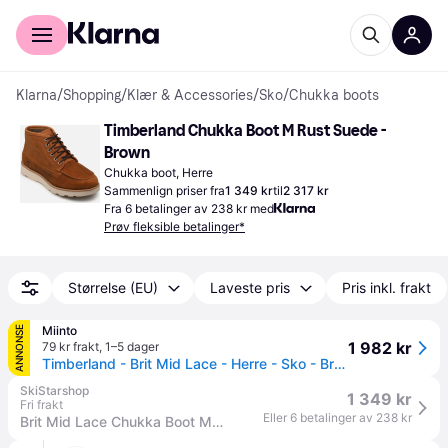
For kunder
For bedrifter
Klarna
/
Shopping
/
Klær & Accessories
/
Sko
/
Chukka boots
Timberland Chukka Boot M Rust Suede - 
Brown
Chukka boot, Herre
Sammenlign priser fra
1 349 kr
til
2 317 kr
Fra 6 betalinger av 238 kr med
Prøv fleksible betalinger*
Størrelse (EU)
Laveste pris
Pris inkl. frakt
Miinto
ANNONSE
1 982 kr
79 kr frakt
,
1–5 dager
Timberland - Brit Mid Lace - Herre - Sko - Brun - 40 EU
SkiStarshop
1 349 kr
Fri frakt
Eller 6 betalinger av 238 kr
Brit Mid Lace Chukka Boot M Rust Suede (44)