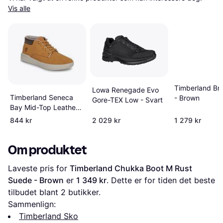
Vis alle
Timberland Bra
Lowa Renegade Evo
Timberland Seneca
- Brown
Gore-TEX Low - Svart
Bay Mid-Top Leather
Lace-Up Trainers -
844 kr
2 029 kr
1 279 kr
Brown
Om produktet
Laveste pris for 
Timberland Chukka Boot M Rust 
Suede - Brown
 er 
1 349 kr
. Dette er for tiden det beste 
tilbudet blant 
2
 butikker.
Sammenlign:
Timberland Sko