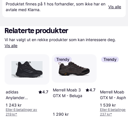
Produktet finnes på 
1
 hos 
forhandler
, som ikke har en 
Vis alle
avtale med Klarna.
Relaterte produkter
Vi har valgt ut en rekke produkter som kan interessere deg. 
Vis alle
Trendy
Trendy
Merrell Moab 3
4.7
Merrell Moab Sp
adidas
4.7
GTX M - Beluga
GTX M - Aspha
Anylander
Leather Mid
1 243 kr
1 539 kr
Climaproof
Eller 6 betalinger av
Eller 6 betalinger
1 290 kr
219 kr
*
237 kr
*
Hiking Sko -
Core
Black/Carbon/Grey