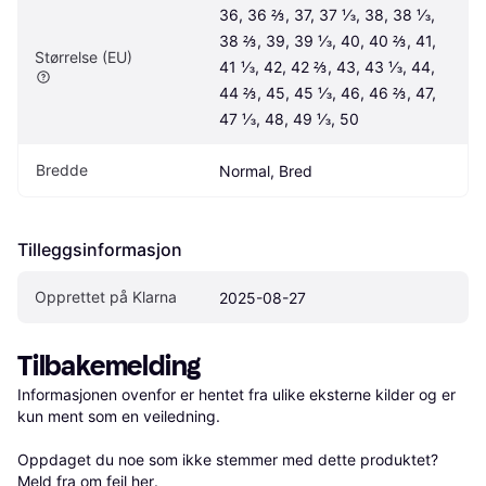
36, 36 ⅔, 37, 37 ⅓, 38, 38 ⅓, 
38 ⅔, 39, 39 ⅓, 40, 40 ⅔, 41, 
Størrelse (EU)
41 ⅓, 42, 42 ⅔, 43, 43 ⅓, 44, 
44 ⅔, 45, 45 ⅓, 46, 46 ⅔, 47, 
47 ⅓, 48, 49 ⅓, 50
Bredde
Normal, Bred
Tilleggsinformasjon
Opprettet på Klarna
2025-08-27
Tilbakemelding
Informasjonen ovenfor er hentet fra ulike eksterne kilder og er 
kun ment som en veiledning.

Oppdaget du noe som ikke stemmer med dette produktet? 
Meld fra om feil her
.