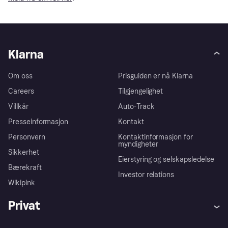
Klarna
Om oss
Prisguiden er nå Klarna
Careers
Tilgjengelighet
Villkår
Auto-Track
Presseinformasjon
Kontakt
Personvern
Kontaktinformasjon for
myndigheter
Sikkerhet
Eierstyring og selskapsledelse
Bærekraft
Investor relations
Wikipink
Privat
Hjelp
Kjøperbeskyttelse