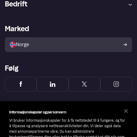
Bedrift
Logg inn
Klager
Butikksupport
Developers portal
Klarna-appen
Kredittavtale
Merchant portal
Driftsstatus
Marked
Utforsk butikker
Personverninnstillinger
Selg med Klarna
Plattformer og partnere
Norge
Følg
Informasjonskapsler og personvern
Vi bruker informasjonskapsler for å få nettstedet til å fungere, og for
å tilpasse og analysere nettleseraktiviteten din. Vi deler også data
med annonsepartnerne våre. Du kan administrere