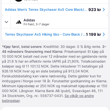
923 kr
Adidas Men's Terrex Skychaser Ax5 Core Black/Core Black/Carbon 44 2/3
Adidas
Fri frakt
,
3–7 dager
1 199 kr
Terrex Skychaser Ax5 Hiking Sko - Core Black / Core Black / Carbon - 44 2/3
*
Kjøp først, betal senere
: Kreditttid: 30 dager. 0 % årlig rente.
3–
48 måneders finansiering med Klarna
: Priseksempel: Et kjøp på
10 000 NOK betalt ned over 12 måneder med en gjeldende rente
på 21.9 % har en effektiv rente (APR) på 21,90%. Totalkostnaden
beløper seg til 11 101.12 NOK. Dette inkluderer 11 betalinger på
926.19 NOK hver og en siste betaling på 913,04 NOK.
Forskuddsbetaling kan være nødvendig. Dette gjelder kun for
innbyggere i Norge over 18 år. Forutsetter godkjenning av Klarna.
Minimum kjøpsbeløp er 250 NOK og maksimalt kjøpsbeløp er 150
000 NOK. Långiver: Klarna Bank AB (publ), Sveavägen 46, 111
34 Stockholm, Org. nr.: 556737-0431.
Se vilkår og andre
betingelser
.