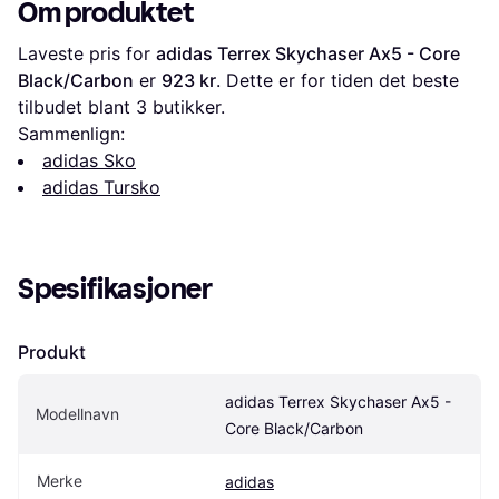
Om produktet
Four
Laveste pris for 
adidas Terrex Skychaser Ax5 - Core 
Black/Carbon
 er 
923 kr
. Dette er for tiden det beste 
tilbudet blant 
3
 butikker.
Sammenlign:
adidas Sko
adidas Tursko
Spesifikasjoner
Produkt
adidas Terrex Skychaser Ax5 - 
Modellnavn
Core Black/Carbon
Merke
adidas