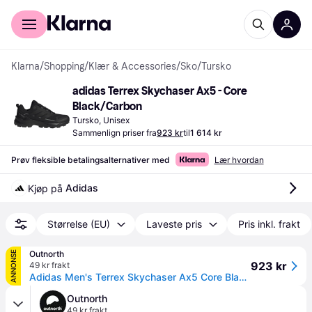
For kunder
For bedrifter
Klarna
/
Shopping
/
Klær & Accessories
/
Sko
/
Tursko
adidas Terrex Skychaser Ax5 - Core 
Black/Carbon
Tursko, Unisex
Sammenlign priser fra
923 kr
til
1 614 kr
Prøv fleksible betalingsalternativer med
Lær hvordan
Adidas
Kjøp på 
Størrelse (EU)
Laveste pris
Pris inkl. frakt
Outnorth
ANNONSE
923 kr
49 kr frakt
Adidas Men's Terrex Skychaser Ax5 Core Black/Core Black/Carbon 44 2/3
Outnorth
49 kr frakt