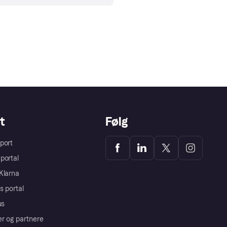
t
Følg
port
portal
Klarna
s portal
us
er og partnere