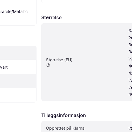
acite/Metallic 
Størrelse
3
⅔
3
3
½
Størrelse (EU)
4
vart
4
⅓
¼
4
Tilleggsinformasjon
Opprettet på Klarna
2