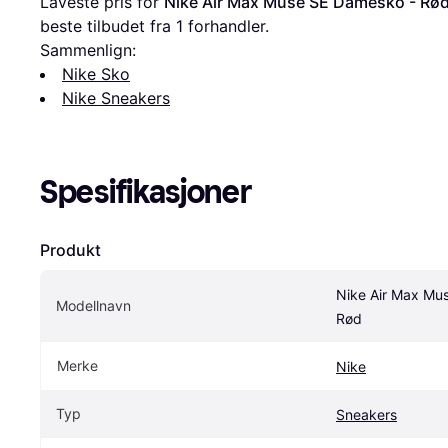
Laveste pris for 
Nike Air Max Muse SE Damesko - Rø
beste tilbudet fra 1 forhandler.
Sammenlign:
Nike Sko
Nike Sneakers
Spesifikasjoner
Produkt
Nike Air Max Mu
Modellnavn
Rød
Merke
Nike
Typ
Sneakers