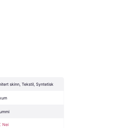
mitert skinn, Tekstil, Syntetisk
kum
ummi
Nei