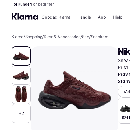
For kunder
For bedrifter
Oppdag Klarna
Handle
App
Hjelp
Klarna
/
Shopping
/
Klær & Accessories
/
Sko
/
Sneakers
Betalingsm
Butikker
Betalingsme
Elkjøp
Ni
Betal nå
Bookin
Betal i 3 dele
Farmasi
Snea
Betal innen 
kicks.n
Finansiering
Norweg
Pris
1
Vipps
Prøv 
Størr
Butikkovers
Ve
+2
874 