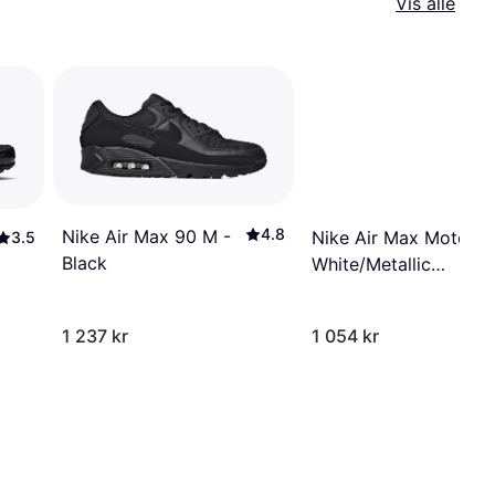
Vis alle
4.8
Nike Air Max 90 M -
Nike Air Max Moto 2K
3.5
Black
White/Metallic
Silver/Black/Photon D
1 237 kr
1 054 kr