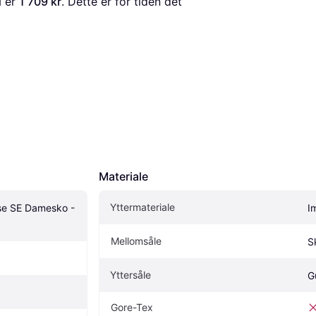
d
 er 
1 709 kr
. Dette er for tiden det 
Materiale
Yttermateriale
se SE Damesko - 
I
Mellomsåle
S
Yttersåle
G
Gore-Tex