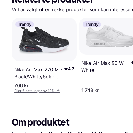
Vi har valgt ut en rekke produkter som kan interesser
Trendy
Trendy
Nike Air Max 90 W -
4.7
Nike Air Max 270 M -
White
Black/White/Solar
Red/Anthracite
706 kr
1 749 kr
Eller 6 betalinger av 125 kr
*
Om produktet