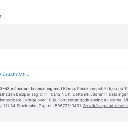
r
Joggesko Nike Wmns Nk Air Max Muse Se Burgundy Crush/ Mtlc Dark Grey-Black EUR 41
3–48 måneders finansiering med Klarna
: Priseksempel: Et kjøp på
ostnaden beløper seg til 11 101.12 NOK. Dette inkluderer 11 betalin
 innbyggere i Norge over 18 år. Forutsetter godkjenning av Klarna.
, 111 34 Stockholm, Org. nr.: 556737-0431.
Se vilkår og andre betin