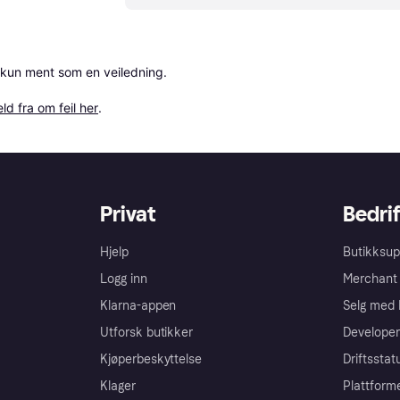
 kun ment som en veiledning.

ld fra om feil her
.
Privat
Bedrif
Hjelp
Butikksup
Logg inn
Merchant 
Klarna-appen
Selg med 
Utforsk butikker
Developer
Kjøperbeskyttelse
Driftsstat
Klager
Plattform