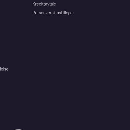
Kredittavtale
Personverninnstillinger
delse