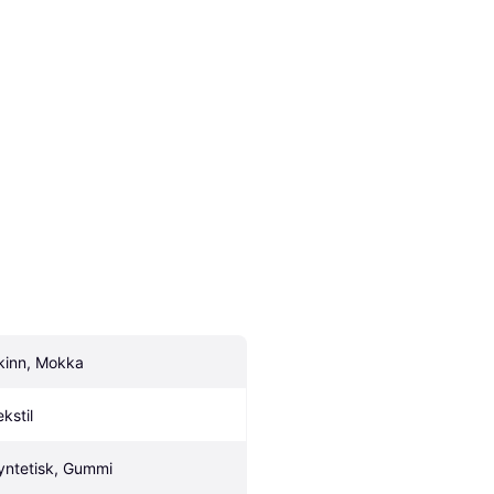
kinn, Mokka
kstil
yntetisk, Gummi