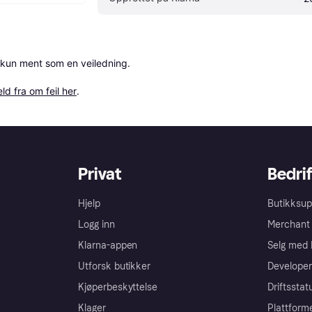
 kun ment som en veiledning.

ld fra om feil her
.
Privat
Bedrif
Hjelp
Butikksup
Logg inn
Merchant 
Klarna-appen
Selg med 
Utforsk butikker
Developer
Kjøperbeskyttelse
Driftsstat
Klager
Plattform