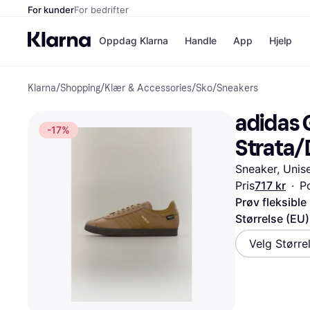
For kunder
For bedrifter
Oppdag Klarna
Handle
App
Hjelp
Klarna
/
Shopping
/
Klær & Accessories
/
Sko
/
Sneakers
Betalingsm
Butikker
Betalingsme
Elkjøp
adidas 
Betal nå
Bookin
-17%
Betal i 3 dele
Farmasi
Strata/
Betal innen 
kicks.n
Finansiering
Norweg
Sneaker, Unis
Vipps
Pris
717 kr
·
Po
Prøv fleksible
Butikkovers
Størrelse (EU)
Velg Større