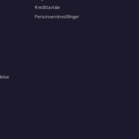
Kredittavtale
Personverninnstillinger
delse