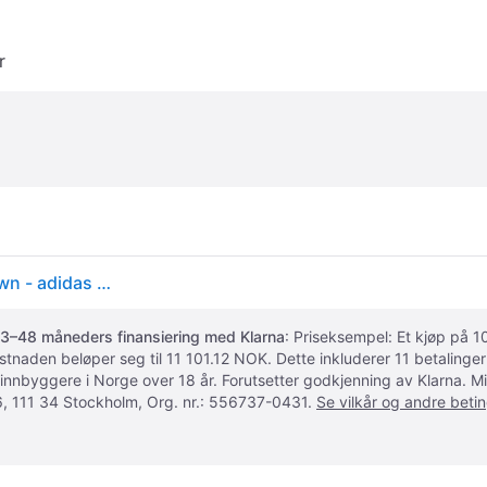
r
adidas Originals Sko - Gazelle - Brndes/Brostr/Dbrown - adidas Originals - 36 - Sko
3–48 måneders finansiering med Klarna
: Priseksempel: Et kjøp på
ostnaden beløper seg til 11 101.12 NOK. Dette inkluderer 11 betalin
 innbyggere i Norge over 18 år. Forutsetter godkjenning av Klarna.
, 111 34 Stockholm, Org. nr.: 556737-0431.
Se vilkår og andre betin