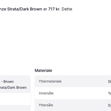
nze Strata/Dark Brown
 er 
717 kr
. Dette 
Materiale
Yttermateriale
 - Brown 
S
trata/Dark Brown
Innersåle
Te
Yttersåle
S