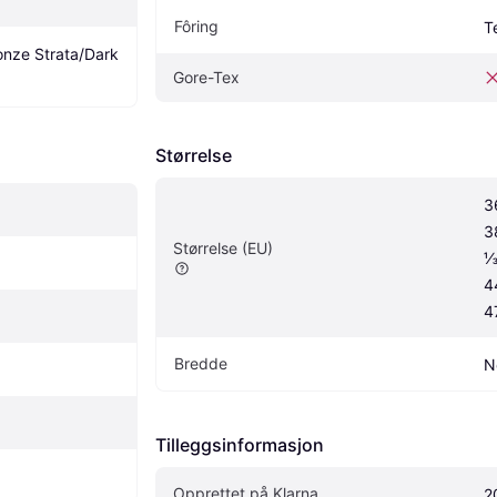
Fôring
Te
nze Strata/Dark 
Gore-Tex
Størrelse
3
3
Størrelse (EU)
⅓
4
4
Bredde
N
Tilleggsinformasjon
Opprettet på Klarna
2