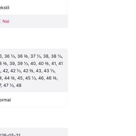
kstil
Nei
6, 36 ⅓, 36 ⅔, 37 ⅓, 38, 38 ⅓, 
8 ⅔, 39, 39 ⅓, 40, 40 ⅔, 41, 41 
, 42, 42 ⅓, 42 ⅔, 43, 43 ⅓, 
4, 44 ⅔, 45, 45 ⅓, 46, 46 ⅔, 
7, 47 ⅓, 48
ormal
026-05-31