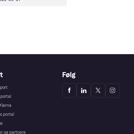
t
Følg
port
portal
Klarna
s portal
us
er og partnere