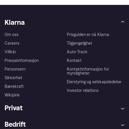
Klarna
Om oss
Prisguiden er nå Klarna
Careers
Tilgjengelighet
Villkår
Auto-Track
Presseinformasjon
Kontakt
Personvern
Kontaktinformasjon for
myndigheter
Sikkerhet
Eierstyring og selskapsledelse
Bærekraft
Investor relations
Wikipink
Privat
Hjelp
Kjøperbeskyttelse
Bedrift
Logg inn
Klager