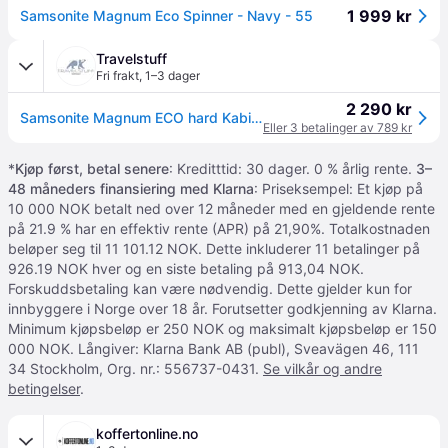
1 999 kr
Samsonite Magnum Eco Spinner - Navy - 55
Travelstuff
Fri frakt
,
1–3 dager
2 290 kr
Samsonite Magnum ECO hard Kabinkoffert 55 cm 4 hjul Navy
Eller 3 betalinger av 789 kr
*
Kjøp først, betal senere
: Kreditttid: 30 dager. 0 % årlig rente.
3–
48 måneders finansiering med Klarna
: Priseksempel: Et kjøp på
10 000 NOK betalt ned over 12 måneder med en gjeldende rente
på 21.9 % har en effektiv rente (APR) på 21,90%. Totalkostnaden
beløper seg til 11 101.12 NOK. Dette inkluderer 11 betalinger på
926.19 NOK hver og en siste betaling på 913,04 NOK.
Forskuddsbetaling kan være nødvendig. Dette gjelder kun for
innbyggere i Norge over 18 år. Forutsetter godkjenning av Klarna.
Minimum kjøpsbeløp er 250 NOK og maksimalt kjøpsbeløp er 150
000 NOK. Långiver: Klarna Bank AB (publ), Sveavägen 46, 111
34 Stockholm, Org. nr.: 556737-0431.
Se vilkår og andre
betingelser
.
koffertonline.no