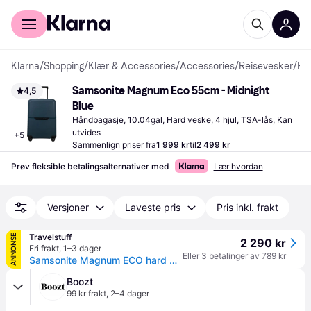
For kunder
For bedrifter
Klarna
/
Shopping
/
Klær & Accessories
/
Accessories
/
Reisevesker
/
Håndbagasje
Samsonite Magnum Eco 55cm - Midnight 
4,5
Blue
Håndbagasje, 10.04gal, Hard veske, 4 hjul, TSA-lås, Kan 
utvides
+
5
Sammenlign priser fra
1 999 kr
til
2 499 kr
Prøv fleksible betalingsalternativer med
Lær hvordan
Versjoner
Laveste pris
Pris inkl. frakt
Travelstuff
ANNONSE
2 290 kr
Fri frakt
,
1–3 dager
Eller 3 betalinger av 789 kr
Samsonite Magnum ECO hard Kabinkoffert 55 cm 4 hjul Navy
Boozt
99 kr frakt
,
2–4 dager