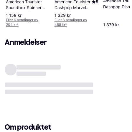
American Touri
American Tourister
American Tourister
5
Dashpop Disn
Soundbox Spinner
Dashpop Marvel
Spinner 55cm 
Expandable 55cm -
Spinner 55cm -
1 158 kr
1 329 kr
Stitch Flower
Midnight Navy
Capt America
Eller 6 betalinger av
Eller 3 betalinger av
1 379 kr
204 kr
*
458 kr
*
Shield
Anmeldelser
Om produktet