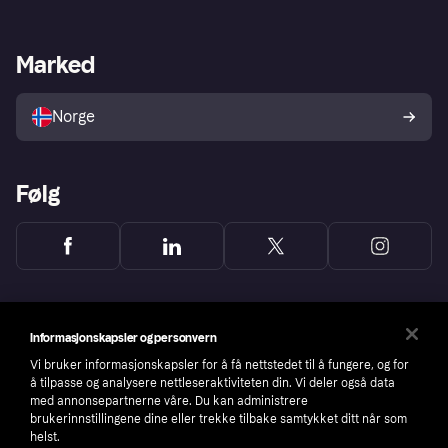
Butikksupport
Developers portal
Klarna-appen
Kredittavtale
Merchant portal
Driftsstatus
Marked
Utforsk butikker
Personverninnstillinger
Selg med Klarna
Plattformer og partnere
Norge
Følg
Informasjonskapsler og personvern
Vi bruker informasjonskapsler for å få nettstedet til å fungere, og for
å tilpasse og analysere nettleseraktiviteten din. Vi deler også data
med annonsepartnerne våre. Du kan administrere
brukerinnstillingene dine eller trekke tilbake samtykket ditt når som
helst.