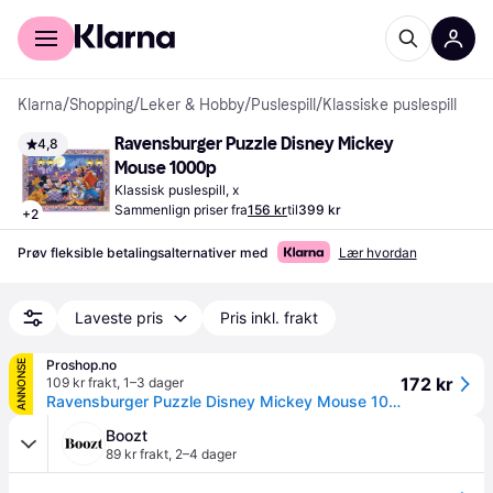
For kunder
For bedrifter
Klarna
/
Shopping
/
Leker & Hobby
/
Puslespill
/
Klassiske puslespill
Ravensburger Puzzle Disney Mickey 
4,8
Mouse 1000p
Klassisk puslespill, x
Sammenlign priser fra
156 kr
til
399 kr
+
2
Prøv fleksible betalingsalternativer med
Lær hvordan
Laveste pris
Pris inkl. frakt
Proshop.no
ANNONSE
172 kr
109 kr frakt
,
1–3 dager
Ravensburger Puzzle Disney Mickey Mouse 1000p
Boozt
89 kr frakt
,
2–4 dager