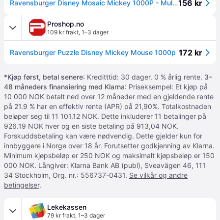
156 kr
Ravensburger Disney Mosaic Mickey 1000P - Multi/patterned - ONE SIZE
Proshop.no
109 kr frakt
,
1–3 dager
172 kr
Ravensburger Puzzle Disney Mickey Mouse 1000p
*
Kjøp først, betal senere
: Kreditttid: 30 dager. 0 % årlig rente.
3–
48 måneders finansiering med Klarna
: Priseksempel: Et kjøp på
10 000 NOK betalt ned over 12 måneder med en gjeldende rente
på 21.9 % har en effektiv rente (APR) på 21,90%. Totalkostnaden
beløper seg til 11 101.12 NOK. Dette inkluderer 11 betalinger på
926.19 NOK hver og en siste betaling på 913,04 NOK.
Forskuddsbetaling kan være nødvendig. Dette gjelder kun for
innbyggere i Norge over 18 år. Forutsetter godkjenning av Klarna.
Minimum kjøpsbeløp er 250 NOK og maksimalt kjøpsbeløp er 150
000 NOK. Långiver: Klarna Bank AB (publ), Sveavägen 46, 111
34 Stockholm, Org. nr.: 556737-0431.
Se vilkår og andre
betingelser
.
Lekekassen
79 kr frakt
,
1–3 dager