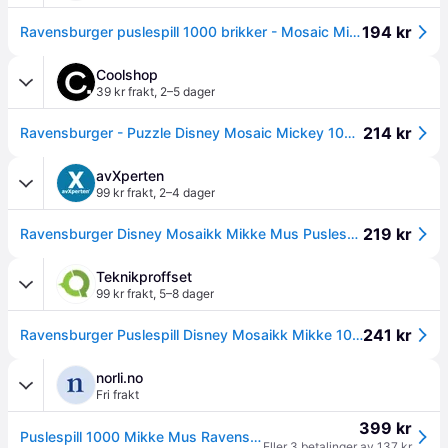
194 kr
Ravensburger puslespill 1000 brikker - Mosaic Mikke Mus
Coolshop
39 kr frakt
,
2–5 dager
214 kr
Ravensburger - Puzzle Disney Mosaic Mickey 1000p (12000496)
avXperten
99 kr frakt
,
2–4 dager
219 kr
Ravensburger Disney Mosaikk Mikke Mus Puslespill - 1000 brikker
Teknikproffset
99 kr frakt
,
5–8 dager
241 kr
Ravensburger Puslespill Disney Mosaikk Mikke 1000p (12000496)
norli.no
Fri frakt
399 kr
Puslespill 1000 Mikke Mus Ravensburger
Eller 3 betalinger av 137 kr