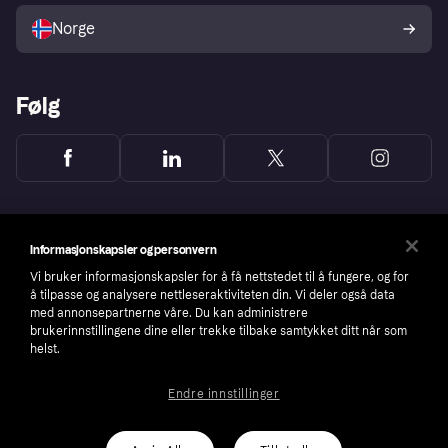
Norge
Følg
Informasjonskapsler og personvern
Vi bruker informasjonskapsler for å få nettstedet til å fungere, og for
å tilpasse og analysere nettleseraktiviteten din. Vi deler også data
med annonsepartnerne våre. Du kan administrere
brukerinnstillingene dine eller trekke tilbake samtykket ditt når som
helst.
Endre innstillinger
Copyright © 2005-2026 Klarna Bank AB (publ). Headquarters: Stockholm, Sweden. All
rights reserved. Klarna Bank AB (publ). Sveavägen 46, 111 34 Stockholm. Organization
number: 556737-0431