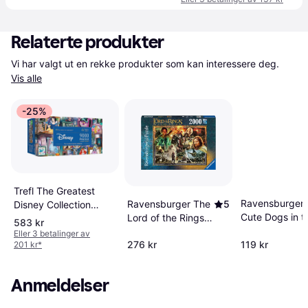
Relaterte produkter
Vi har valgt ut en rekke produkter som kan interessere deg. 
Vis alle
-25%
Trefl The Greatest
Ravensburger
Ravensburger The
5
Disney Collection
Cute Dogs in t
Lord of the Rings
Prime Puzzle
583 kr
Garden 500
the Return of the
Eller 3 betalinger av
Pieces
276 kr
119 kr
King 2000 Pieces
201 kr
*
Anmeldelser