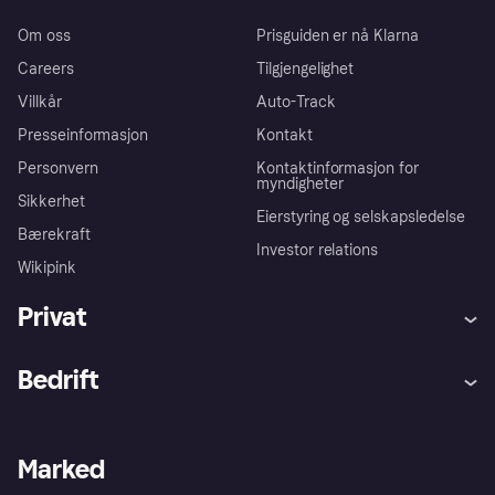
Om oss
Prisguiden er nå Klarna
Careers
Tilgjengelighet
Villkår
Auto-Track
Presseinformasjon
Kontakt
Personvern
Kontaktinformasjon for
myndigheter
Sikkerhet
Eierstyring og selskapsledelse
Bærekraft
Investor relations
Wikipink
Privat
Hjelp
Kjøperbeskyttelse
Bedrift
Logg inn
Klager
Butikksupport
Developers portal
Klarna-appen
Kredittavtale
Merchant portal
Driftsstatus
Marked
Utforsk butikker
Personverninnstillinger
Selg med Klarna
Plattformer og partnere