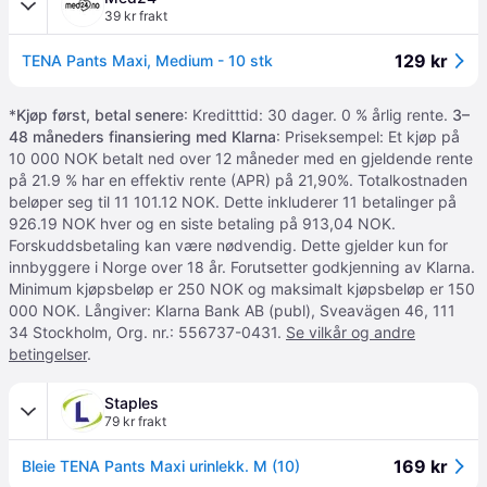
39 kr frakt
129 kr
TENA Pants Maxi, Medium - 10 stk
*
Kjøp først, betal senere
: Kreditttid: 30 dager. 0 % årlig rente.
3–
48 måneders finansiering med Klarna
: Priseksempel: Et kjøp på
10 000 NOK betalt ned over 12 måneder med en gjeldende rente
på 21.9 % har en effektiv rente (APR) på 21,90%. Totalkostnaden
beløper seg til 11 101.12 NOK. Dette inkluderer 11 betalinger på
926.19 NOK hver og en siste betaling på 913,04 NOK.
Forskuddsbetaling kan være nødvendig. Dette gjelder kun for
innbyggere i Norge over 18 år. Forutsetter godkjenning av Klarna.
Minimum kjøpsbeløp er 250 NOK og maksimalt kjøpsbeløp er 150
000 NOK. Långiver: Klarna Bank AB (publ), Sveavägen 46, 111
34 Stockholm, Org. nr.: 556737-0431.
Se vilkår og andre
betingelser
.
Staples
79 kr frakt
169 kr
Bleie TENA Pants Maxi urinlekk. M (10)