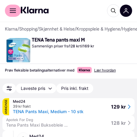
For kunder
For bedrifter
Klarna
/
Shopping
/
Skjønnhet & Helse
/
Kroppspleie & Hygiene
/
Hygiene
TENA Tena pants maxi M
Sammenlign priser fra
128 kr
til
169 kr
Prøv fleksible betalingsalternativer med
Lær hvordan
Laveste pris
Pris inkl. frakt
Med24
ANNONSE
129 kr
39 kr frakt
TENA Pants Maxi, Medium - 10 stk
Apotek For Deg
128 kr
Tena Pants Maxi Buksebleie M 10 stk
Med24