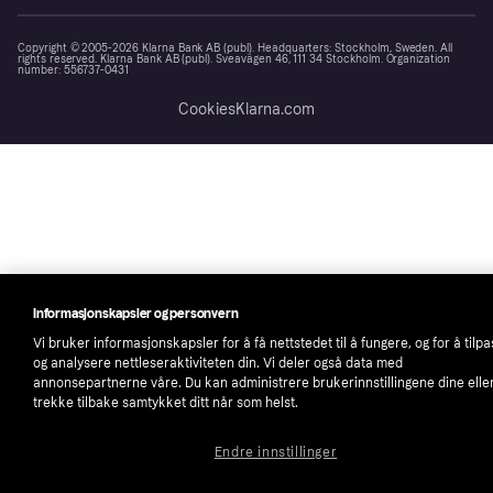
Copyright © 2005-2026 Klarna Bank AB (publ). Headquarters: Stockholm, Sweden. All
rights reserved. Klarna Bank AB (publ). Sveavägen 46, 111 34 Stockholm. Organization
number: 556737-0431
Cookies
Klarna.com
Informasjonskapsler og personvern
Vi bruker informasjonskapsler for å få nettstedet til å fungere, og for å tilp
og analysere nettleseraktiviteten din. Vi deler også data med
annonsepartnerne våre. Du kan administrere brukerinnstillingene dine elle
trekke tilbake samtykket ditt når som helst.
Endre innstillinger