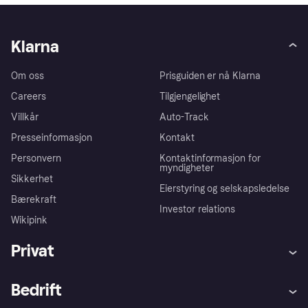
Klarna
Om oss
Prisguiden er nå Klarna
Careers
Tilgjengelighet
Villkår
Auto-Track
Presseinformasjon
Kontakt
Personvern
Kontaktinformasjon for
myndigheter
Sikkerhet
Eierstyring og selskapsledelse
Bærekraft
Investor relations
Wikipink
Privat
Hjelp
Kjøperbeskyttelse
Bedrift
Logg inn
Klager