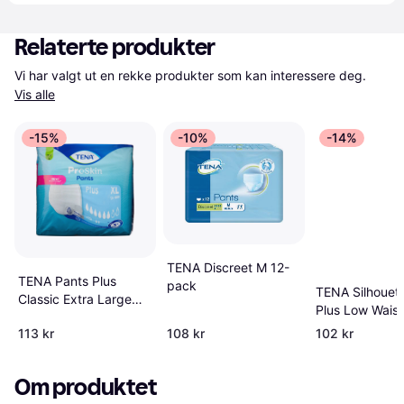
Relaterte produkter
Vi har valgt ut en rekke produkter som kan interessere deg. 
Vis alle
-15%
-10%
-14%
TENA Discreet M 12-
TENA Pants Plus
pack
TENA Silhouett
Classic Extra Large
Plus Low Waist
Set of 12
stk
113 kr
108 kr
102 kr
Om produktet