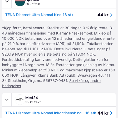
29 kr frakt
44 kr
TENA Discreet Ultra Normal bind 16 stk
*
Kjøp først, betal senere
: Kreditttid: 30 dager. 0 % årlig rente.
3–
48 måneders finansiering med Klarna
: Priseksempel: Et kjøp på
10 000 NOK betalt ned over 12 måneder med en gjeldende rente
på 21.9 % har en effektiv rente (APR) på 21,90%. Totalkostnaden
beløper seg til 11 101.12 NOK. Dette inkluderer 11 betalinger på
926.19 NOK hver og en siste betaling på 913,04 NOK.
Forskuddsbetaling kan være nødvendig. Dette gjelder kun for
innbyggere i Norge over 18 år. Forutsetter godkjenning av Klarna.
Minimum kjøpsbeløp er 250 NOK og maksimalt kjøpsbeløp er 150
000 NOK. Långiver: Klarna Bank AB (publ), Sveavägen 46, 111
34 Stockholm, Org. nr.: 556737-0431.
Se vilkår og andre
betingelser
.
Med24
39 kr frakt
44 kr
TENA Discreet Ultra Normal Inkontinensbind - 16 stk.