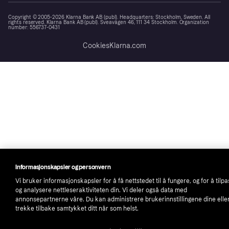
Copyright © 2005-2026 Klarna Bank AB (publ). Headquarters: Stockholm, Sweden. All
rights reserved. Klarna Bank AB (publ). Sveavägen 46, 111 34 Stockholm. Organization
number: 556737-0431
Cookies
Klarna.com
Informasjonskapsler og personvern
Vi bruker informasjonskapsler for å få nettstedet til å fungere, og for å tilp
og analysere nettleseraktiviteten din. Vi deler også data med
annonsepartnerne våre. Du kan administrere brukerinnstillingene dine elle
trekke tilbake samtykket ditt når som helst.