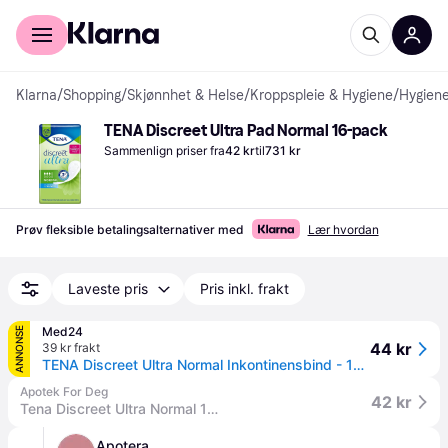
For kunder
For bedrifter
Klarna
/
Shopping
/
Skjønnhet & Helse
/
Kroppspleie & Hygiene
/
Hygiene
TENA Discreet Ultra Pad Normal 16-pack
Sammenlign priser fra
42 kr
til
731 kr
Prøv fleksible betalingsalternativer med
Lær hvordan
Laveste pris
Pris inkl. frakt
Med24
ANNONSE
44 kr
39 kr frakt
TENA Discreet Ultra Normal Inkontinensbind - 16 stk.
Apotek For Deg
42 kr
Tena Discreet Ultra Normal 16 stk
Apotera