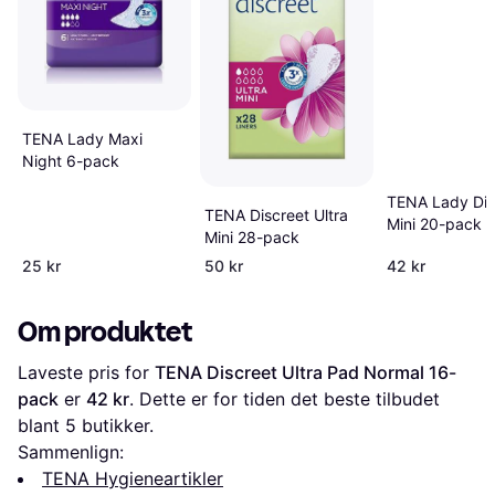
TENA Lady Maxi
Night 6-pack
TENA Lady Dis
TENA Discreet Ultra
Mini 20-pack
Mini 28-pack
25 kr
50 kr
42 kr
Om produktet
Laveste pris for 
TENA Discreet Ultra Pad Normal 16-
pack
 er 
42 kr
. Dette er for tiden det beste tilbudet 
blant 
5
 butikker.
Sammenlign:
TENA Hygieneartikler