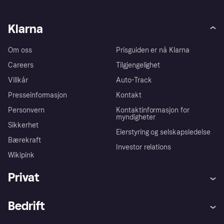
Klarna
Om oss
Prisguiden er nå Klarna
Careers
Tilgjengelighet
Villkår
Auto-Track
Presseinformasjon
Kontakt
Personvern
Kontaktinformasjon for
myndigheter
Sikkerhet
Eierstyring og selskapsledelse
Bærekraft
Investor relations
Wikipink
Privat
Hjelp
Kjøperbeskyttelse
Bedrift
Logg inn
Klager