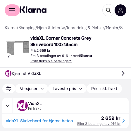
For kunder
For bedrifter
Klarna
/
Shopping
/
Hjem & Interiør
/
Innredning & Møbler
/
Møbler
/
Skrivebord
vidaXL Corner Concrete Grey 
Skrivebord 100x145cm
Pris
2 659 kr
Fra 3 betalinger av 916 kr med
+
9
Prøv fleksible betalinger*
VidaXL
Kjøp på 
Versjoner
Laveste pris
Pris inkl. frakt
VidaXL
Fri frakt
2 659 kr
vidaXL Skrivebord for hjørne betonggrå 145x100x76 cm konstruert tre
Eller 3 betalinger av 916 kr