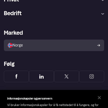
Hjelp
Kjøperbeskyttelse
Bedrift
Logg inn
Klager
Butikksupport
Developers portal
Klarna-appen
Kredittavtale
Merchant portal
Driftsstatus
Marked
Utforsk butikker
Personverninnstillinger
Selg med Klarna
Plattformer og partnere
Norge
Følg
Informasjonskapsler og personvern
Vi bruker informasjonskapsler for å få nettstedet til å fungere, og for