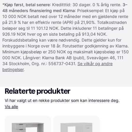
*
Kjøp først, betal senere
: Kreditttid: 30 dager. 0 % årlig rente.
3–
48 måneders finansiering med Klarna
: Priseksempel: Et kjøp på
10 000 NOK betalt ned over 12 måneder med en gjeldende rente
på 21.9 % har en effektiv rente (APR) på 21,90%. Totalkostnaden
beløper seg til 11 101.12 NOK. Dette inkluderer 11 betalinger på
926.19 NOK hver og en siste betaling på 913,04 NOK.
Forskuddsbetaling kan være nødvendig. Dette gjelder kun for
innbyggere i Norge over 18 år. Forutsetter godkjenning av Klarna.
Minimum kjøpsbeløp er 250 NOK og maksimalt kjøpsbeløp er 150
000 NOK. Långiver: Klarna Bank AB (publ), Sveavägen 46, 111
34 Stockholm, Org. nr.: 556737-0431.
Se vilkår og andre
betingelser
.
Relaterte produkter
Vi har valgt ut en rekke produkter som kan interessere deg. 
Vis alle