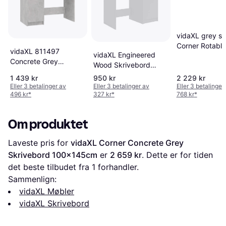
vidaXL grey s
Corner Rotable
vidaXL 811497
vidaXL Engineered
Skrivebord
Concrete Grey
Wood Skrivebord
200x200cm
Skrivebord 50x100cm
50x100cm
1 439 kr
950 kr
2 229 kr
Eller 3 betalinger av
Eller 3 betalinger av
Eller 3 betalinger
496 kr
*
327 kr
*
768 kr
*
Om produktet
Laveste pris for 
vidaXL Corner Concrete Grey 
Skrivebord 100x145cm
 er 
2 659 kr
. Dette er for tiden 
det beste tilbudet fra 1 forhandler.
Sammenlign:
vidaXL Møbler
vidaXL Skrivebord