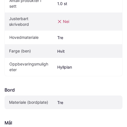
Antall produkter i 
1.0 st
sett
Justerbart 
Nei
skrivebord
Hovedmateriale
Tre
Farge (ben)
Hvit
Oppbevaringsmuligh
Hyllplan
eter
Bord
Materiale (bordplate)
Tre
Mål