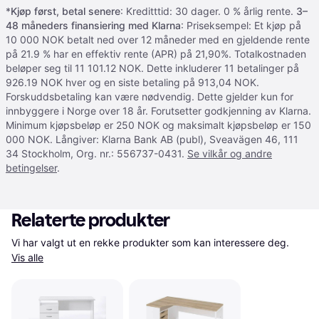
*
Kjøp først, betal senere
: Kreditttid: 30 dager. 0 % årlig rente.
3–
48 måneders finansiering med Klarna
: Priseksempel: Et kjøp på
10 000 NOK betalt ned over 12 måneder med en gjeldende rente
på 21.9 % har en effektiv rente (APR) på 21,90%. Totalkostnaden
beløper seg til 11 101.12 NOK. Dette inkluderer 11 betalinger på
926.19 NOK hver og en siste betaling på 913,04 NOK.
Forskuddsbetaling kan være nødvendig. Dette gjelder kun for
innbyggere i Norge over 18 år. Forutsetter godkjenning av Klarna.
Minimum kjøpsbeløp er 250 NOK og maksimalt kjøpsbeløp er 150
000 NOK. Långiver: Klarna Bank AB (publ), Sveavägen 46, 111
34 Stockholm, Org. nr.: 556737-0431.
Se vilkår og andre
betingelser
.
Relaterte produkter
Vi har valgt ut en rekke produkter som kan interessere deg. 
Vis alle