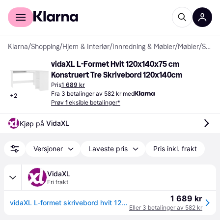
For kunder
For bedrifter
Klarna
/
Shopping
/
Hjem & Interiør
/
Innredning & Møbler
/
Møbler
/
Skrivebord
vidaXL L-Formet Hvit 120x140x75 cm 
Konstruert Tre Skrivebord 120x140cm
Pris
1 689 kr
Fra 3 betalinger av 582 kr med
+
2
Prøv fleksible betalinger*
VidaXL
Kjøp på 
Versjoner
Laveste pris
Pris inkl. frakt
VidaXL
Fri frakt
1 689 kr
vidaXL L-formet skrivebord hvit 120x140x75 cm konstruert tre
Eller 3 betalinger av 582 kr