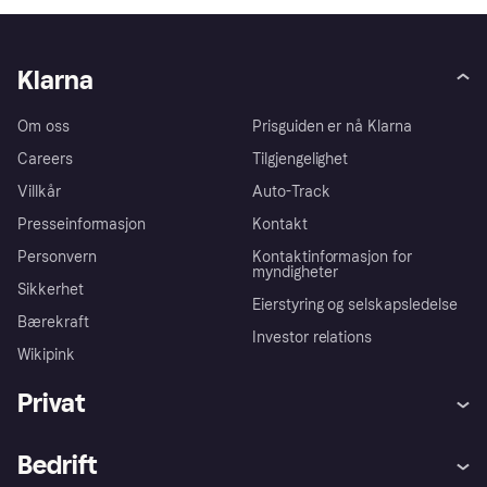
Klarna
Om oss
Prisguiden er nå Klarna
Careers
Tilgjengelighet
Villkår
Auto-Track
Presseinformasjon
Kontakt
Personvern
Kontaktinformasjon for
myndigheter
Sikkerhet
Eierstyring og selskapsledelse
Bærekraft
Investor relations
Wikipink
Privat
Hjelp
Kjøperbeskyttelse
Bedrift
Logg inn
Klager