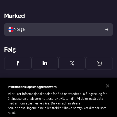
Butikksupport
Developers portal
Klarna-appen
Kredittavtale
Merchant portal
Driftsstatus
Marked
Utforsk butikker
Personverninnstillinger
Selg med Klarna
Plattformer og partnere
Norge
Følg
Informasjonskapsler og personvern
Vi bruker informasjonskapsler for å få nettstedet til å fungere, og for
å tilpasse og analysere nettleseraktiviteten din. Vi deler også data
med annonsepartnerne våre. Du kan administrere
brukerinnstillingene dine eller trekke tilbake samtykket ditt når som
helst.