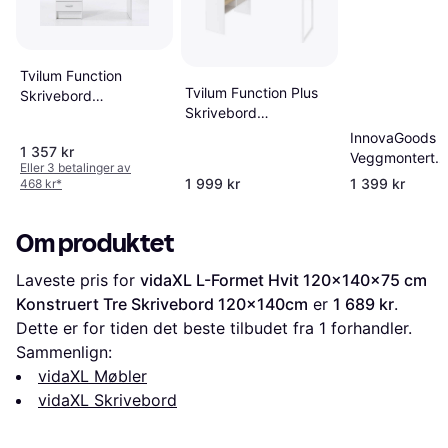
Tvilum Function
Tvilum Function Plus
Skrivebord
Skrivebord
48.1x120.1cm
81x145.1cm
InnovaGoods
1 357 kr
Veggmontert
Eller 3 betalinger av
Sammenleggba
1 999 kr
1 399 kr
468 kr
*
Veggpult Hvit
Skrivebord 5
Om produktet
Laveste pris for 
vidaXL L-Formet Hvit 120x140x75 cm 
Konstruert Tre Skrivebord 120x140cm
 er 
1 689 kr
. 
Dette er for tiden det beste tilbudet fra 1 forhandler.
Sammenlign:
vidaXL Møbler
vidaXL Skrivebord