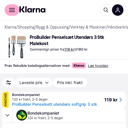
For kunder
For bedrifter
Klarna
/
Shopping
/
Bygg & Oppussing
/
Verktøy & Maskiner
/
Håndverkt
ProBuilder Penselsæt Utendørs 3 Stk 
Malekost
Sammenlign priser fra
119 kr
til
180 kr
Prøv fleksible betalingsalternativer med
Lær hvordan
Laveste pris
Pris inkl. frakt
Bondekompaniet
ANNONSE
119 kr
120 kr frakt
,
2–5 dager
ProBuilder Penselsett utendørs softgrip 3 stk
Bondekompaniet
120 kr frakt
,
2–5 dager