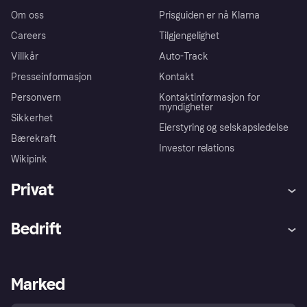
Om oss
Prisguiden er nå Klarna
Careers
Tilgjengelighet
Villkår
Auto-Track
Presseinformasjon
Kontakt
Personvern
Kontaktinformasjon for
myndigheter
Sikkerhet
Eierstyring og selskapsledelse
Bærekraft
Investor relations
Wikipink
Privat
Hjelp
Kjøperbeskyttelse
Bedrift
Logg inn
Klager
Butikksupport
Developers portal
Klarna-appen
Kredittavtale
Merchant portal
Driftsstatus
Marked
Utforsk butikker
Personverninnstillinger
Selg med Klarna
Plattformer og partnere