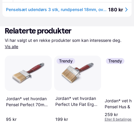
180 kr
Penselsæt udendørs 3 stk, rundpensel 18mm, ovalpensel 45mm og facadepensel 100mm
Relaterte produkter
Vi har valgt ut en rekke produkter som kan interessere deg. 
Vis alle
Trendy
Trendy
Jordan* vet hvordan
Jordan* vet hvordan
Jordan* vet h
Perfect Ute Flat Ergo
Pensel Perfect 70mm
Pensel Hus & G
120 mm Malekost
Inne Malekost
75 mm Vinkel
259 kr
Malekost
95 kr
199 kr
Eller 6 betalinger