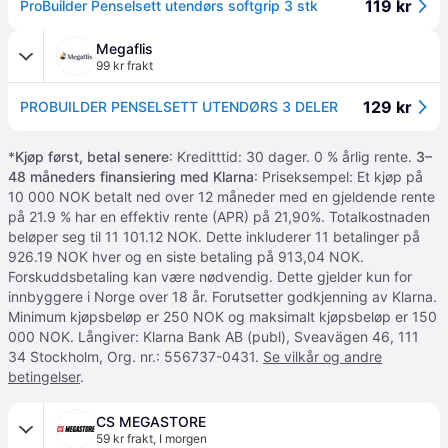
119 kr
ProBuilder Penselsett utendørs softgrip 3 stk
Megaflis
99 kr frakt
129 kr
PROBUILDER PENSELSETT UTENDØRS 3 DELER
*
Kjøp først, betal senere
: Kreditttid: 30 dager. 0 % årlig rente.
3–
48 måneders finansiering med Klarna
: Priseksempel: Et kjøp på
10 000 NOK betalt ned over 12 måneder med en gjeldende rente
på 21.9 % har en effektiv rente (APR) på 21,90%. Totalkostnaden
beløper seg til 11 101.12 NOK. Dette inkluderer 11 betalinger på
926.19 NOK hver og en siste betaling på 913,04 NOK.
Forskuddsbetaling kan være nødvendig. Dette gjelder kun for
innbyggere i Norge over 18 år. Forutsetter godkjenning av Klarna.
Minimum kjøpsbeløp er 250 NOK og maksimalt kjøpsbeløp er 150
000 NOK. Långiver: Klarna Bank AB (publ), Sveavägen 46, 111
34 Stockholm, Org. nr.: 556737-0431.
Se vilkår og andre
betingelser
.
CS MEGASTORE
59 kr frakt
,
I morgen