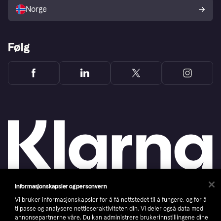
Norge
Følg
Informasjonskapsler og personvern
Copyright © 2005-2026 Klarna Bank AB (publ). Headquarters: Stockholm, Sweden. All
Vi bruker informasjonskapsler for å få nettstedet til å fungere, og for å
rights reserved. Klarna Bank AB (publ). Sveavägen 46, 111 34 Stockholm. Organization
tilpasse og analysere nettleseraktiviteten din. Vi deler også data med
number: 556737-0431
annonsepartnerne våre. Du kan administrere brukerinnstillingene dine