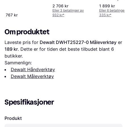
Måleverktøy
2 706 kr
1 899 kr
Eller 3 betalinger av
Eller 6 betalinger
767 kr
932 kr
*
335 kr
*
Om produktet
Laveste pris for 
Dewalt DWHT25227-0 Måleverktøy
 er 
189 kr
. Dette er for tiden det beste tilbudet blant 
6
butikker.
Sammenlign:
Dewalt Håndverktøy
Dewalt Måleverktøy
Spesifikasjoner
Produkt