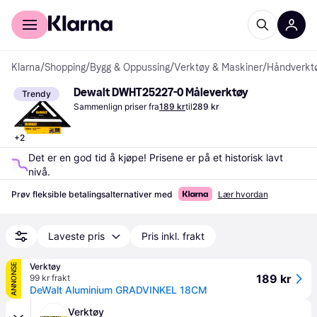
For kunder
For bedrifter
Klarna
/
Shopping
/
Bygg & Oppussing
/
Verktøy & Maskiner
/
Håndverkt
Dewalt DWHT25227-0 Måleverktøy
Trendy
Sammenlign priser fra
189 kr
til
289 kr
+
2
Det er en god tid å kjøpe! Prisene er på et historisk lavt 
nivå.
Prøv fleksible betalingsalternativer med
Lær hvordan
Laveste pris
Pris inkl. frakt
Verktøy
ANNONSE
189 kr
99 kr frakt
DeWalt Aluminium GRADVINKEL 18CM
Verktøy