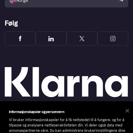
Norge
Følg
Informasjonskapsler og personvern
Copyright © 2005-2026 Klarna Bank AB (publ). Headquarters: Stockholm, Sweden. All
rights reserved. Klarna Bank AB (publ). Sveavägen 46, 111 34 Stockholm. Organization
Vi bruker informasjonskapsler for å få nettstedet til å fungere, og for å
number: 556737-0431
tilpasse og analysere nettleseraktiviteten din. Vi deler også data med
annonsepartnerne våre. Du kan administrere brukerinnstillingene dine
Cookies
Klarna.com