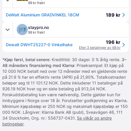
99 kr frakt
189 kr
DeWalt Aluminium GRADVINKEL 18CM
staypro.no
99 kr frakt
196 kr
Dewalt DWHT25227-0 Vinkelhake
Eller 3 betalinger av 68 kr
*
Kjøp først, betal senere
: Kreditttid: 30 dager. 0 % årlig rente.
3–
48 måneders finansiering med Klarna
: Priseksempel: Et kjøp på
10 000 NOK betalt ned over 12 måneder med en gjeldende rente
på 21.9 % har en effektiv rente (APR) på 21,90%. Totalkostnaden
beløper seg til 11 101.12 NOK. Dette inkluderer 11 betalinger på
926.19 NOK hver og en siste betaling på 913,04 NOK.
Forskuddsbetaling kan være nødvendig. Dette gjelder kun for
innbyggere i Norge over 18 år. Forutsetter godkjenning av Klarna.
Minimum kjøpsbeløp er 250 NOK og maksimalt kjøpsbeløp er 150
000 NOK. Långiver: Klarna Bank AB (publ), Sveavägen 46, 111
34 Stockholm, Org. nr.: 556737-0431.
Se vilkår og andre
betingelser
.