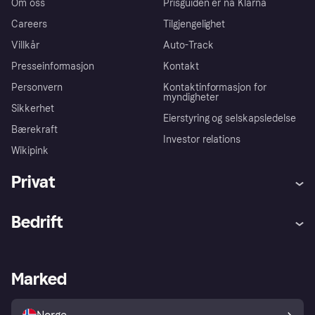
Om oss
Prisguiden er nå Klarna
Careers
Tilgjengelighet
Villkår
Auto-Track
Presseinformasjon
Kontakt
Personvern
Kontaktinformasjon for
myndigheter
Sikkerhet
Eierstyring og selskapsledelse
Bærekraft
Investor relations
Wikipink
Privat
Hjelp
Kjøperbeskyttelse
Bedrift
Logg inn
Klager
Butikksupport
Developers portal
Klarna-appen
Kredittavtale
Merchant portal
Driftsstatus
Marked
Utforsk butikker
Personverninnstillinger
Selg med Klarna
Plattformer og partnere