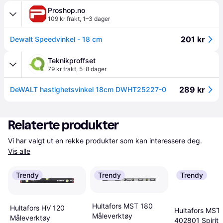
Proshop.no
109 kr frakt
,
1–3 dager
201 kr
Dewalt Speedvinkel - 18 cm
Teknikproffset
79 kr frakt
,
5–8 dager
289 kr
DeWALT hastighetsvinkel 18cm DWHT25227-0
Relaterte produkter
Vi har valgt ut en rekke produkter som kan interessere deg. 
Vis alle
Trendy
Trendy
Trendy
Hultafors MST 180
Hultafors HV 120
Hultafors MST
Måleverktøy
Måleverktøy
402801 Spirit l