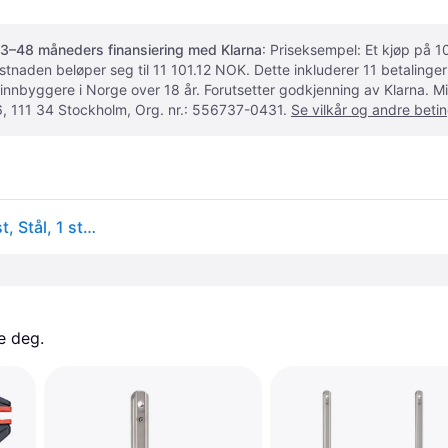
3–48 måneders finansiering med Klarna
: Priseksempel: Et kjøp på
ostnaden beløper seg til 11 101.12 NOK. Dette inkluderer 11 betalin
 innbyggere i Norge over 18 år. Forutsetter godkjenning av Klarna.
, 111 34 Stockholm, Org. nr.: 556737-0431.
Se vilkår og andre betin
Stanley FMHT0-83235, Bar klemme, Fiberglass, Plast, Stål, 1 stykker, 48 cm
e deg. 