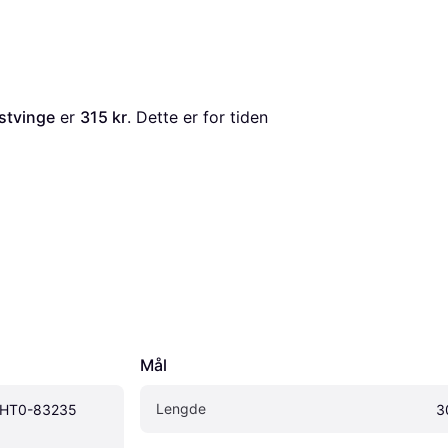
stvinge
 er 
315 kr
. Dette er for tiden 
Mål
Lengde
MHT0-83235 
3