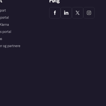
t
Følg
port
portal
Klarna
s portal
us
er og partnere