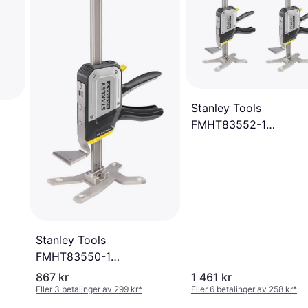
Stanley Tools
FMHT83552-1
Enhåndstvinge
Stanley Tools
FMHT83550-1
Enhåndstvinge
867 kr
1 461 kr
Eller 3 betalinger av 299 kr
*
Eller 6 betalinger av 258 kr
*