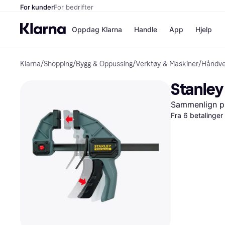
For kunder
For bedrifter
Oppdag Klarna
Handle
App
Hjelp
Klarna
/
Shopping
/
Bygg & Oppussing
/
Verktøy & Maskiner
/
Håndve
Betalingsm
Butikker
Betalingsme
Elkjøp
Stanley
Betal nå
Bookin
Betal i 3 dele
Farmasi
Sammenlign pr
Betal innen 
kicks.n
Fra 6 betalinge
Finansiering
Norweg
Vipps
Butikkovers