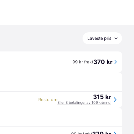
Laveste pris
370 kr
99 kr frakt
315 kr
Restordre
Eller 3 betalinger av 109 kr/mnd.
99 kr frakt