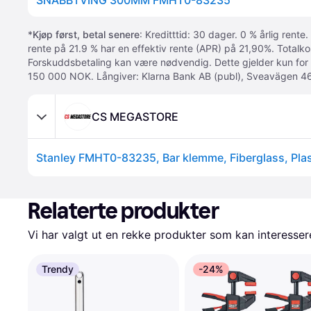
SNABBTVING 300MM FMHT0-83235
*
Kjøp først, betal senere
: Kreditttid: 30 dager. 0 % årlig rente.
rente på 21.9 % har en effektiv rente (APR) på 21,90%. Totalk
Forskuddsbetaling kan være nødvendig. Dette gjelder kun for
150 000 NOK. Långiver: Klarna Bank AB (publ), Sveavägen 46
CS MEGASTORE
Relaterte produkter
Vi har valgt ut en rekke produkter som kan interesser
Trendy
-24%