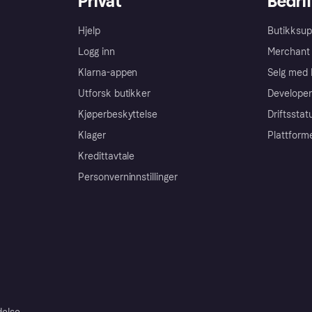
Privat
Bedrif
Hjelp
Butikksup
Logg inn
Merchant 
Klarna-appen
Selg med 
Utforsk butikker
Developer
Kjøperbeskyttelse
Driftsstat
Klager
Plattform
Kredittavtale
Personverninnstillinger