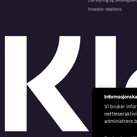
Eierstyring og selskapsle
Investor relations
Informasjonska
Vi bruker infor
nettleseraktiv
administrere b