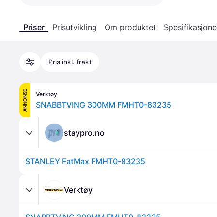
Priser
Prisutvikling
Om produktet
Spesifikasjone
Pris inkl. frakt
ANNONSE
Verktøy
SNABBTVING 300MM FMHT0-83235
staypro.no
STANLEY FatMax FMHT0-83235
Verktøy