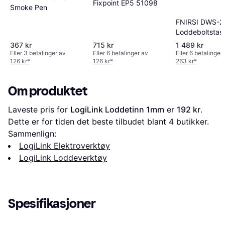
Fixpoint EP5 51098
Smoke Pen
FNIRSI DWS-2
Loddeboltstasj
TFT
367 kr
715 kr
1 489 kr
Eller 3 betalinger av
Eller 6 betalinger av
Eller 6 betalinger
126 kr
*
126 kr
*
263 kr
*
Om produktet
Laveste pris for 
LogiLink Loddetinn 1mm
 er 
192 kr
. 
Dette er for tiden det beste tilbudet blant 
4
 butikker.
Sammenlign:
LogiLink Elektroverktøy
LogiLink Loddeverktøy
Spesifikasjoner