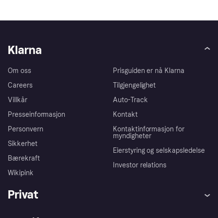
Klarna
Om oss
Prisguiden er nå Klarna
Careers
Tilgjengelighet
Villkår
Auto-Track
Presseinformasjon
Kontakt
Personvern
Kontaktinformasjon for
myndigheter
Sikkerhet
Eierstyring og selskapsledelse
Bærekraft
Investor relations
Wikipink
Privat
Hjelp
Kjøperbeskyttelse