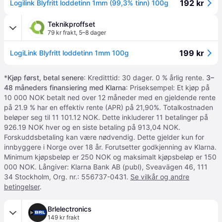
192 kr
Logilink Blyfritt loddetinn 1mm (99,3% tinn) 100g
Teknikproffset
79 kr frakt
,
5–8 dager
199 kr
LogiLink Blyfritt loddetinn 1mm 100g
*
Kjøp først, betal senere
: Kreditttid: 30 dager. 0 % årlig rente.
3–
48 måneders finansiering med Klarna
: Priseksempel: Et kjøp på
10 000 NOK betalt ned over 12 måneder med en gjeldende rente
på 21.9 % har en effektiv rente (APR) på 21,90%. Totalkostnaden
beløper seg til 11 101.12 NOK. Dette inkluderer 11 betalinger på
926.19 NOK hver og en siste betaling på 913,04 NOK.
Forskuddsbetaling kan være nødvendig. Dette gjelder kun for
innbyggere i Norge over 18 år. Forutsetter godkjenning av Klarna.
Minimum kjøpsbeløp er 250 NOK og maksimalt kjøpsbeløp er 150
000 NOK. Långiver: Klarna Bank AB (publ), Sveavägen 46, 111
34 Stockholm, Org. nr.: 556737-0431.
Se vilkår og andre
betingelser
.
Brlelectronics
149 kr frakt