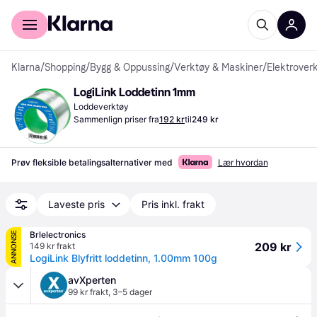
For kunder
For bedrifter
Klarna
/
Shopping
/
Bygg & Oppussing
/
Verktøy & Maskiner
/
Elektrover
LogiLink Loddetinn 1mm
Loddeverktøy
Sammenlign priser fra
192 kr
til
249 kr
Prøv fleksible betalingsalternativer med
Lær hvordan
Laveste pris
Pris inkl. frakt
Brlelectronics
ANNONSE
209 kr
149 kr frakt
LogiLink Blyfritt loddetinn, 1.00mm 100g
avXperten
99 kr frakt
,
3–5 dager