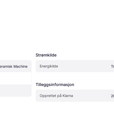
Strømkilde
Energikilde
eramisk Machine
T
Tilleggsinformasjon
Opprettet på Klarna
2