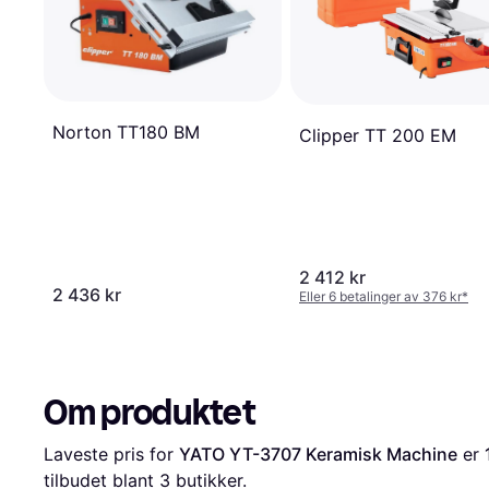
Norton TT180 BM
Clipper TT 200 EM
2 412 kr
2 436 kr
Eller 6 betalinger av 376 kr
*
Om produktet
Laveste pris for 
YATO YT-3707 Keramisk Machine
 er 
tilbudet blant 
3
 butikker.