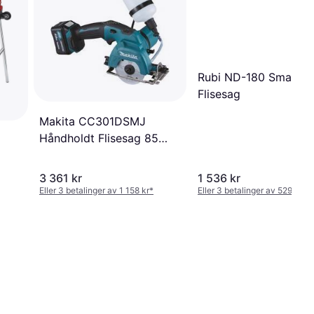
Rubi ND-180 Smart
Flisesag
Makita CC301DSMJ
Håndholdt Flisesag 85
mm
3 361 kr
1 536 kr
Eller 3 betalinger av 1 158 kr
*
Eller 3 betalinger av 529 kr
*