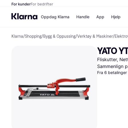
For kunder
For bedrifter
Oppdag Klarna
Handle
App
Hjelp
Klarna
/
Shopping
/
Bygg & Oppussing
/
Verktøy & Maskiner
/
Elektro
Betalingsm
Butikker
Betalingsme
Elkjøp
YATO YT
Betal nå
Bookin
Betal i 3 dele
Farmasi
Fliskutter, Ne
Betal innen 
kicks.n
Finansiering
Norweg
Sammenlign pr
Vipps
Fra 6 betalinge
Butikkovers