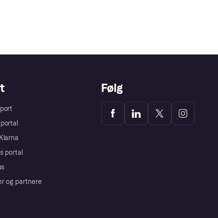
t
Følg
port
portal
Klarna
s portal
us
er og partnere