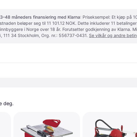
3–48 måneders finansiering med Klarna
: Priseksempel: Et kjøp på
ostnaden beløper seg til 11 101.12 NOK. Dette inkluderer 11 betalin
 innbyggere i Norge over 18 år. Forutsetter godkjenning av Klarna.
, 111 34 Stockholm, Org. nr.: 556737-0431.
Se vilkår og andre betin
e deg. 