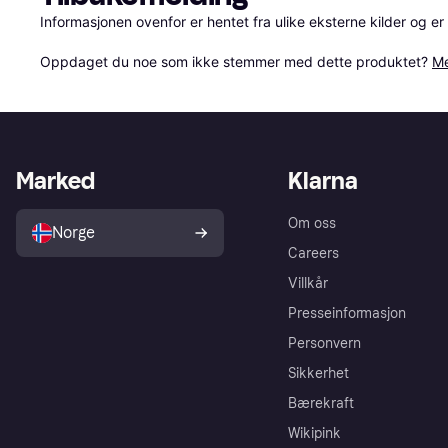
Informasjonen ovenfor er hentet fra ulike eksterne kilder og er
Oppdaget du noe som ikke stemmer med dette produktet? 
Me
Marked
Klarna
Om oss
Norge
Careers
Villkår
Presseinformasjon
Personvern
Sikkerhet
Bærekraft
Wikipink