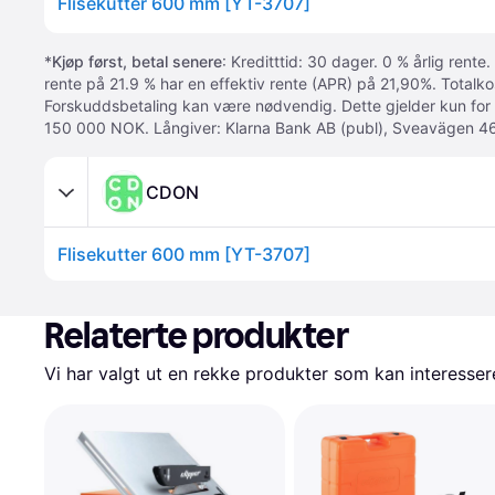
Flisekutter 600 mm [YT-3707]
*
Kjøp først, betal senere
: Kreditttid: 30 dager. 0 % årlig rente.
rente på 21.9 % har en effektiv rente (APR) på 21,90%. Totalk
Forskuddsbetaling kan være nødvendig. Dette gjelder kun for
150 000 NOK. Långiver: Klarna Bank AB (publ), Sveavägen 46
CDON
Flisekutter 600 mm [YT-3707]
Relaterte produkter
Vi har valgt ut en rekke produkter som kan interesser