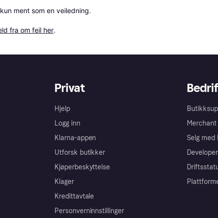
 kun ment som en veiledning.

ld fra om feil her
.
Privat
Bedrif
Hjelp
Butikksup
Logg inn
Merchant 
Klarna-appen
Selg med 
Utforsk butikker
Developer
Kjøperbeskyttelse
Driftsstat
Klager
Plattform
Kredittavtale
Personverninnstillinger