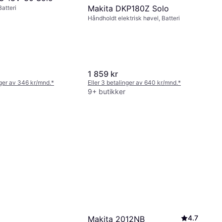
Makita DKP180Z Solo
atteri
Håndholdt elektrisk høvel, Batteri
1 859 kr
nger av 346 kr/mnd.
*
Eller 3 betalinger av 640 kr/mnd.
*
9+ butikker
4.7
Makita 2012NB