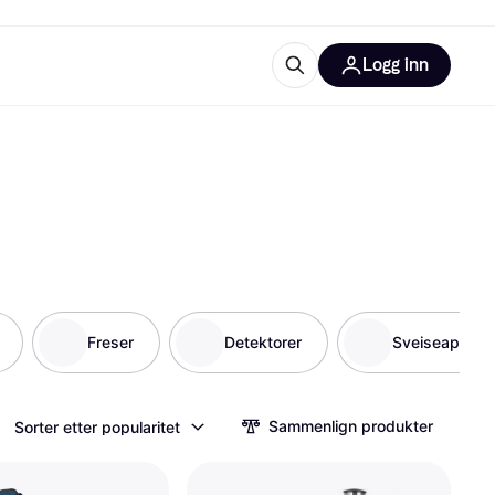
Logg inn
informasjon
utstyr
r Klarna?
tegorier
Freser
Detektorer
Sveiseappara
Sammenlign produkter
Sorter etter popularitet