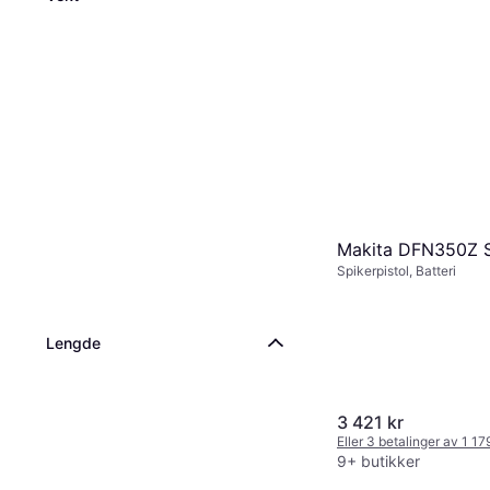
Makita DFN350Z 
Spikerpistol, Batteri
Lengde
3 421 kr
Eller 3 betalinger av 1 17
9+ butikker