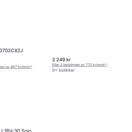
T0702CX2J
2 249 kr
Eller 3 betalinger av 775 kr/mnd.
*
nger av 847 kr/mnd.
*
9+ butikker
U 18V-30 Solo