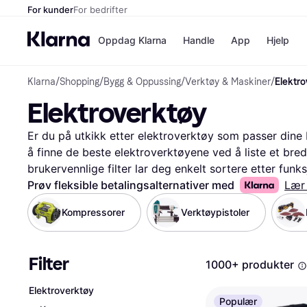
For kunder
For bedrifter
Oppdag Klarna
Handle
App
Hjelp
Klarna
/
Shopping
/
Bygg & Oppussing
/
Verktøy & Maskiner
/
Elektro
Betalingsm
Butikker
Elektroverktøy
Betalingsme
Elkjøp
Betal nå
Bookin
Betal i 3 dele
Farmasi
Er du på utkikk etter elektroverktøy som passer dine
Betal innen 
kicks.n
å finne de beste elektroverktøyene ved å liste et bredt
Finansiering
Norweg
brukervennlige filter lar deg enkelt sortere etter funksj
Vipps
du kan velge det verktøyet som passer best for deg. 
Prøv fleksible betalingsalternativer med
Lær
for å få innsikt i andre brukeres erfaringer og meninger
Kompressorer
Verktøypistoler
Butikkovers
godt gjennomtenkt beslutning. Klarna sørger for at du 
og transparente priser, slik at du kan sammenligne og
for å finne det elektroverktøyet som gjør jobben enkl
Filter
1000+ produkter
Les mer om elektroverktøy her
Elektroverktøy
Populær