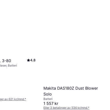
4.8
L 3-80
laser, Batteri
Makita DAS180Z Dust Blower
Solo
Batteri
nger av 621 kr/mnd.
*
1 557 kr
Eller 3 betalinger av 536 kr/mnd.
*