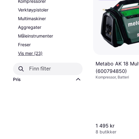
Kompressorer
Verktøypistoler
Multimaskiner
Aggregater
Måleinstrumenter
Freser
Vis mer (23)
Metabo AK 18 Mult
(600794850)
Kompressor, Batteri
Pris
1 495 kr
8 butikker