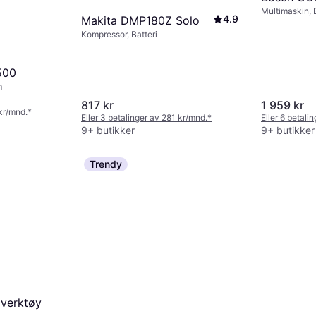
Multimaskin, B
4.9
Makita DMP180Z Solo
Kompressor, Batteri
500
m
817 kr
1 959 kr
 kr/mnd.
*
Eller 3 betalinger av 281 kr/mnd.
*
Eller 6 betali
9+ butikker
9+ butikker
Trendy
iverktøy