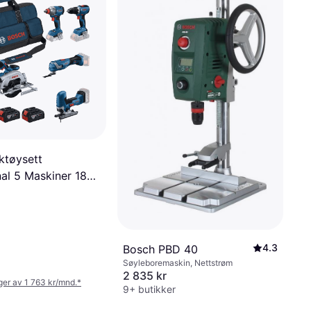
ktøysett
nal 5 Maskiner 18v
4.3
Bosch PBD 40
Søyleboremaskin, Nettstrøm
2 835 kr
nger av 1 763 kr/mnd.
*
9+ butikker