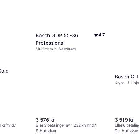
4.7
Bosch GOP 55-36
Professional
Multimaskin, Nettstrøm
Solo
Bosch GL
Kryss- & Linje
3 576 kr
3 519 kr
9 kr/mnd.
*
Eller 3 betalinger av 1 232 kr/mnd.
*
Eller 6 betali
8 butikker
9+ butikker