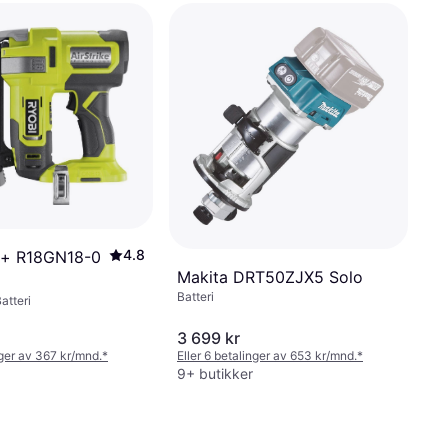
4.8
e+ R18GN18-0
Makita DRT50ZJX5 Solo
Batteri
atteri
3 699 kr
nger av 367 kr/mnd.
*
Eller 6 betalinger av 653 kr/mnd.
*
9+ butikker