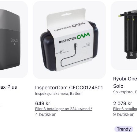
Ryobi On
Solo
ax Plus
InspectorCam CECC0124S01
Spikerpistol, B
Inspeksjonskamera, Batteri
649 kr
2 079 kr
r
Eller 3 betalinger av 224 kr/mnd.
*
Eller 6 betali
4 butikker
9 butikker
Trendy