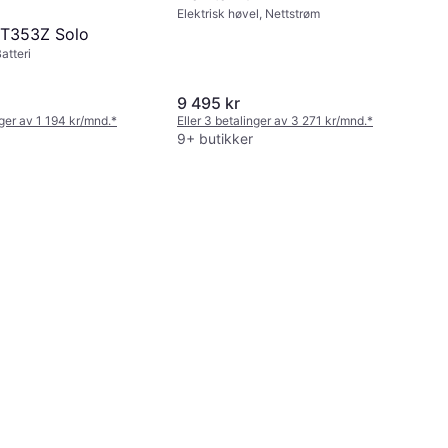
Elektrisk høvel, Nettstrøm
PT353Z Solo
atteri
9 495 kr
nger av 1 194 kr/mnd.
*
Eller 3 betalinger av 3 271 kr/mnd.
*
9+ butikker