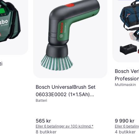
i
Bosch Ver
Professio
Multimaskin
2x5ah
Bosch UniversalBrush Set
06033E0002 (1x1.5Ah)
Batteri
Multi-Purpose Cleaner
565 kr
9 990 kr
Eller 6 betalinger av 100 kr/mnd.
*
Eller 6 betali
8 butikker
4 butikker