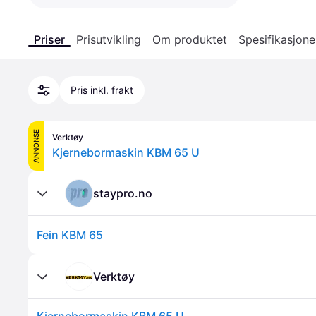
Priser
Prisutvikling
Om produktet
Spesifikasjone
Pris inkl. frakt
ANNONSE
Verktøy
Kjernebormaskin KBM 65 U
staypro.no
Fein KBM 65
Verktøy