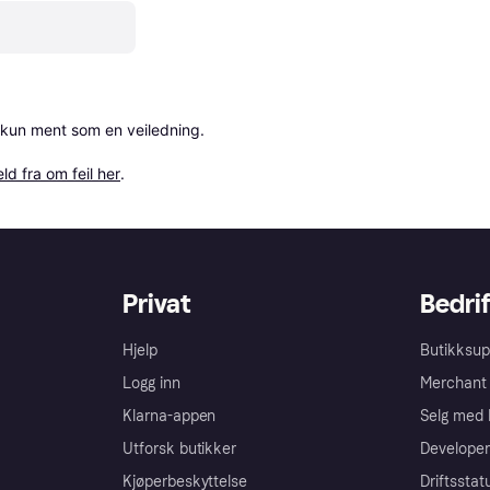
 kun ment som en veiledning.

ld fra om feil her
.
Privat
Bedrif
Hjelp
Butikksup
Logg inn
Merchant 
Klarna-appen
Selg med 
Utforsk butikker
Developer
Kjøperbeskyttelse
Driftsstat