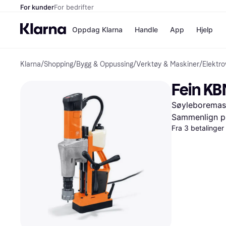
For kunder
For bedrifter
Oppdag Klarna
Handle
App
Hjelp
Klarna
/
Shopping
/
Bygg & Oppussing
/
Verktøy & Maskiner
/
Elektro
Betalingsm
Butikker
Betalingsme
Elkjøp
Fein KB
Betal nå
Bookin
Betal i 3 dele
Farmasi
Søyleboremask
Betal innen 
kicks.n
Finansiering
Norweg
Sammenlign pr
Vipps
Fra 3 betalinge
Butikkovers