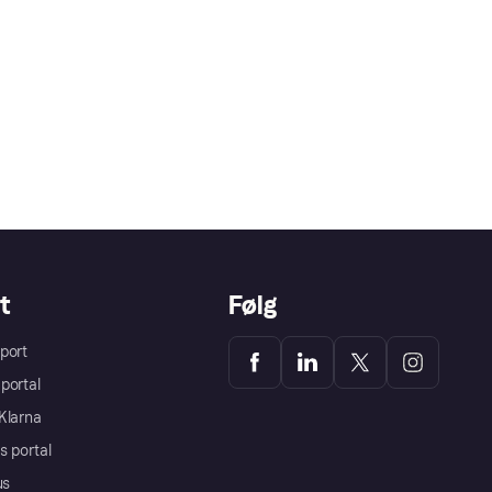
t
Følg
port
portal
Klarna
s portal
us