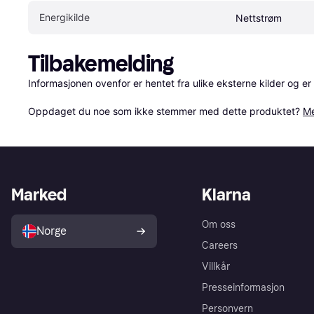
Energikilde
Nettstrøm
Tilbakemelding
Informasjonen ovenfor er hentet fra ulike eksterne kilder og er
Oppdaget du noe som ikke stemmer med dette produktet? 
Me
Marked
Klarna
Om oss
Norge
Careers
Villkår
Presseinformasjon
Personvern