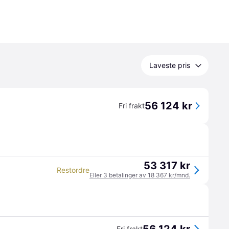
Laveste pris
56 124 kr
Fri frakt
53 317 kr
Restordre
Eller 3 betalinger av 18 367 kr/mnd.
Fri frakt