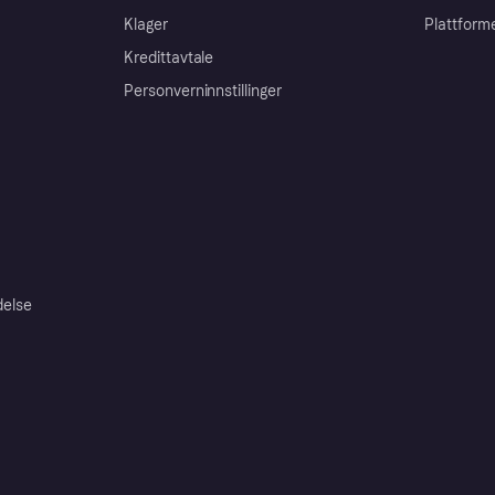
Klager
Plattform
Kredittavtale
Personverninnstillinger
delse