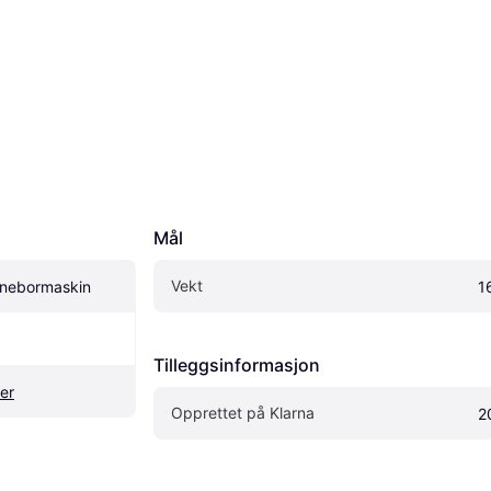
Mål
Vekt
rnebormaskin
1
Tilleggsinformasjon
er
Opprettet på Klarna
2