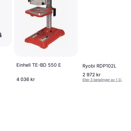
Einhell TE-BD 550 E
Ryobi RDP102L
2 972 kr
4 036 kr
Eller 3 betalinger av 1 024 kr
*