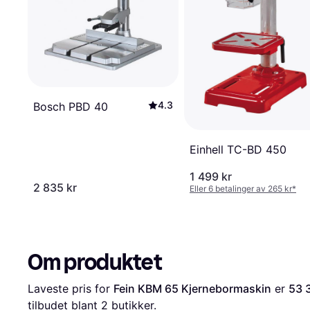
4.3
Bosch PBD 40
Einhell TC-BD 450
1 499 kr
2 835 kr
Eller 6 betalinger av 265 kr
*
Om produktet
Laveste pris for 
Fein KBM 65 Kjernebormaskin
 er 
53 
tilbudet blant 
2
 butikker.