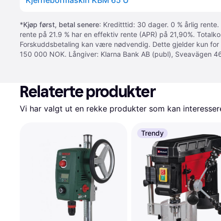
Kjernebormaskin KBM 65 U
*
Kjøp først, betal senere
: Kreditttid: 30 dager. 0 % årlig rente.
rente på 21.9 % har en effektiv rente (APR) på 21,90%. Totalk
Forskuddsbetaling kan være nødvendig. Dette gjelder kun for
150 000 NOK. Långiver: Klarna Bank AB (publ), Sveavägen 46
Relaterte produkter
Vi har valgt ut en rekke produkter som kan interesser
Trendy