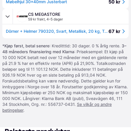
50 kr
Møbelhjul 30x40mm Justerbart
CS MEGASTORE
59 kr frakt
,
4–5 dager
67 kr
Dörner + Helmer 790320, Svart, Metallisk, 20 kg, Termoplastisk elastomer (TPE), Plast, Kulelager, 3 cm
*
Kjøp først, betal senere
: Kreditttid: 30 dager. 0 % årlig rente.
3–
48 måneders finansiering med Klarna
: Priseksempel: Et kjøp på
10 000 NOK betalt ned over 12 måneder med en gjeldende rente
på 21.9 % har en effektiv rente (APR) på 21,90%. Totalkostnaden
beløper seg til 11 101.12 NOK. Dette inkluderer 11 betalinger på
926.19 NOK hver og en siste betaling på 913,04 NOK.
Forskuddsbetaling kan være nødvendig. Dette gjelder kun for
innbyggere i Norge over 18 år. Forutsetter godkjenning av Klarna.
Minimum kjøpsbeløp er 250 NOK og maksimalt kjøpsbeløp er 150
000 NOK. Långiver: Klarna Bank AB (publ), Sveavägen 46, 111
34 Stockholm, Org. nr.: 556737-0431.
Se vilkår og andre
betingelser
.