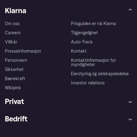
Klarna
Om oss
Prisguiden er nå Klarna
Careers
Tilgjengelighet
Villkår
Auto-Track
Presseinformasjon
Kontakt
Personvern
Kontaktinformasjon for
myndigheter
Sikkerhet
Eierstyring og selskapsledelse
Bærekraft
Investor relations
Wikipink
Privat
Hjelp
Kjøperbeskyttelse
Bedrift
Logg inn
Klager
Butikksupport
Developers portal
Klarna-appen
Kredittavtale