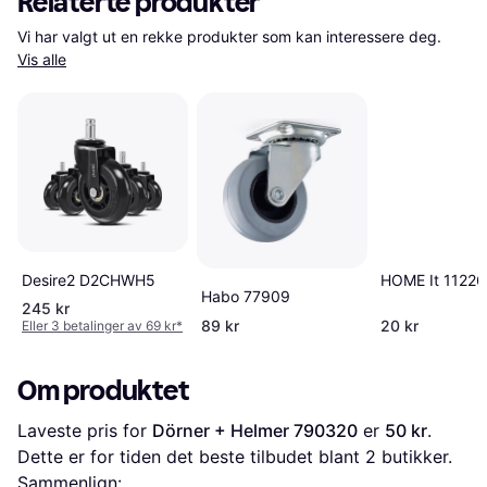
Relaterte produkter
Vi har valgt ut en rekke produkter som kan interessere deg. 
Vis alle
Desire2 D2CHWH5
HOME It 11226
Habo 77909
245 kr
89 kr
20 kr
Eller 3 betalinger av 69 kr
*
Om produktet
Laveste pris for 
Dörner + Helmer 790320
 er 
50 kr
. 
Dette er for tiden det beste tilbudet blant 
2
 butikker.
Sammenlign: