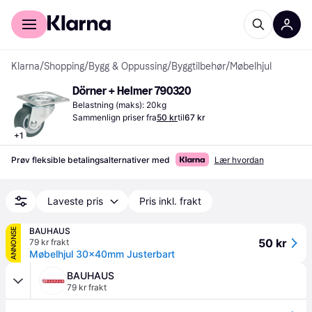
For kunder
For bedrifter
Klarna
/
Shopping
/
Bygg & Oppussing
/
Byggtilbehør
/
Møbelhjul
Dörner + Helmer 790320
Belastning (maks): 20kg
Sammenlign priser fra
50 kr
til
67 kr
+
1
Prøv fleksible betalingsalternativer med
Lær hvordan
Laveste pris
Pris inkl. frakt
BAUHAUS
ANNONSE
50 kr
79 kr frakt
Møbelhjul 30x40mm Justerbart
BAUHAUS
79 kr frakt