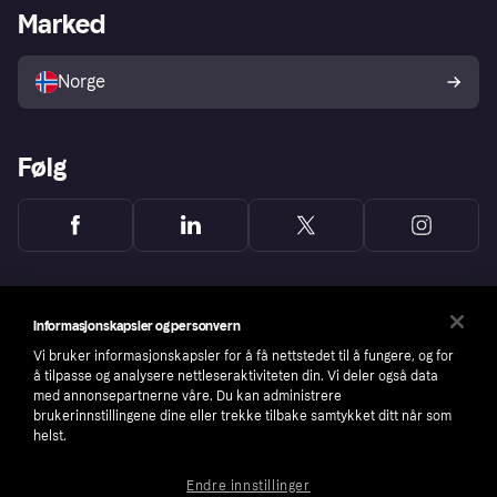
Merchant portal
Driftsstatus
Marked
Utforsk butikker
Personverninnstillinger
Selg med Klarna
Plattformer og partnere
Norge
Følg
Informasjonskapsler og personvern
Vi bruker informasjonskapsler for å få nettstedet til å fungere, og for
å tilpasse og analysere nettleseraktiviteten din. Vi deler også data
med annonsepartnerne våre. Du kan administrere
brukerinnstillingene dine eller trekke tilbake samtykket ditt når som
helst.
Endre innstillinger