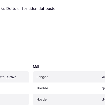
 kr
. Dette er for tiden det beste 
Mål
Lengde
th Curtain
4
Bredde
3
Høyde
2