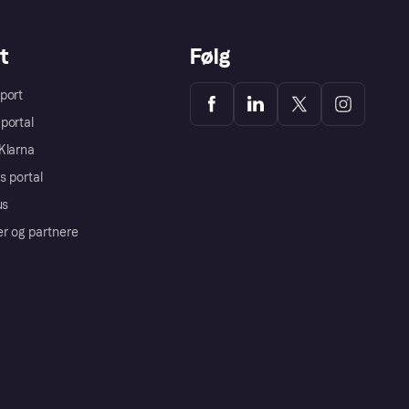
t
Følg
port
portal
Klarna
s portal
us
er og partnere