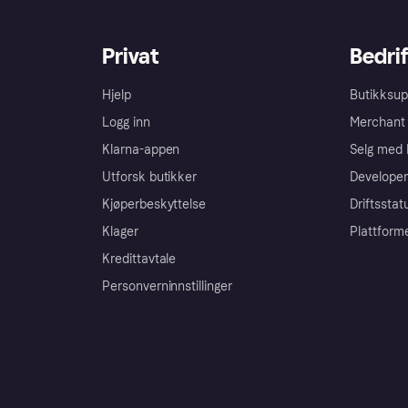
Privat
Bedrif
Hjelp
Butikksup
Logg inn
Merchant 
Klarna-appen
Selg med 
Utforsk butikker
Developer
Kjøperbeskyttelse
Driftsstat
Klager
Plattform
Kredittavtale
Personverninnstillinger