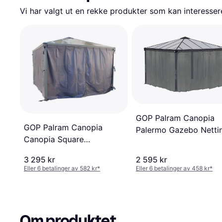
Vi har valgt ut en rekke produkter som kan interesser
GOP Palram Canopia
GOP Palram Canopia
Palermo Gazebo Netti
Canopia Square
Martinique Gazebo
3 295 kr
2 595 kr
Curtain
Eller 6 betalinger av 582 kr
*
Eller 6 betalinger av 458 kr
*
Om produktet