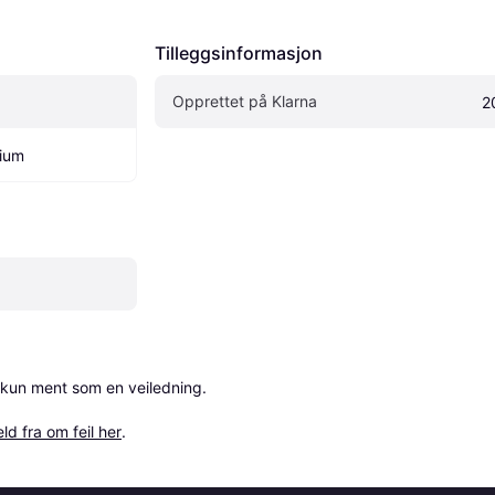
Tilleggsinformasjon
Opprettet på Klarna
2
nium
 kun ment som en veiledning.

ld fra om feil her
.