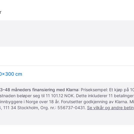
r
400x300 cm
3–48 måneders finansiering med Klarna
: Priseksempel: Et kjøp på
ostnaden beløper seg til 11 101.12 NOK. Dette inkluderer 11 betalin
 innbyggere i Norge over 18 år. Forutsetter godkjenning av Klarna.
, 111 34 Stockholm, Org. nr.: 556737-0431.
Se vilkår og andre betin