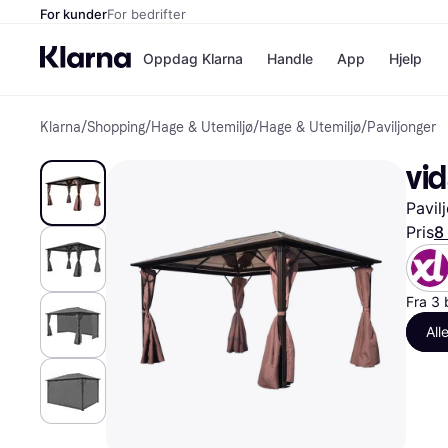
For kunder
For bedrifter
Oppdag Klarna
Handle
App
Hjelp
Klarna
/
Shopping
/
Hage & Utemiljø
/
Hage & Utemiljø
/
Paviljonger
Betalingsm
Butikker
Betalingsme
Elkjøp
vi
Betal nå
Bookin
Betal i 3 dele
Farmasi
Pavil
Betal innen 
kicks.n
Finansiering
Norweg
Pris
8
Vipps
Fra 3 
Butikkovers
All