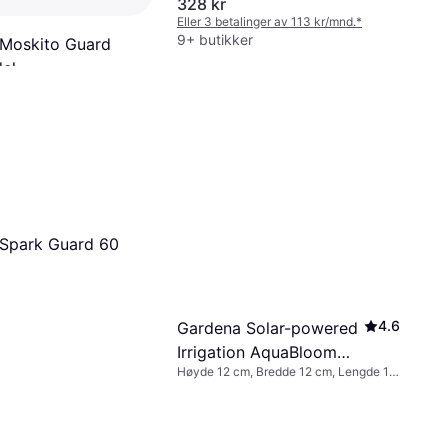
328 kr
Eller 3 betalinger av 113 kr/mnd.
*
9+ butikker
Moskito Guard
el
oll
Spark Guard 60
4.6
Gardena Solar-powered
Irrigation AquaBloom
Høyde 12 cm, Bredde 12 cm, Lengde 12
Set 13300-20
cm