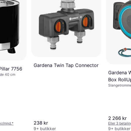
Gardena Twin Tap Connector
illar 7756
Gardena 
yde 40 cm
Box RollU
Slangetromme
35m
Bredde 26.2 c
Lengde 35 m 
2 266 kr
238 kr
 kr/mnd.
*
Eller 3 betali
9+ butikker
9+ butikker