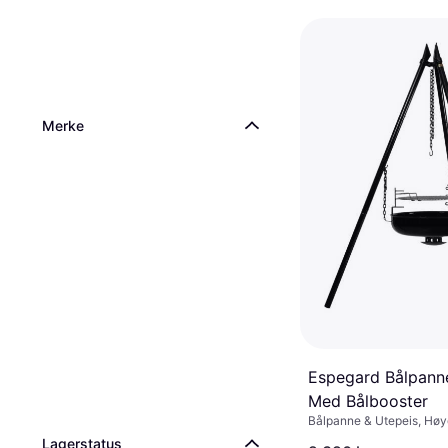
Merke
Espegard Bålpann
Med Bålbooster
Bålpanne & Utepeis, Høy
Bredde 79 cm, Lengde 7
Lagerstatus