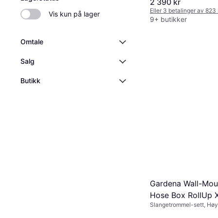
2 390 kr
Eller 3 betalinger av 823
Vis kun på lager
9+ butikker
Omtale
Salg
Butikk
Gardena Wall-Mou
Hose Box RollUp X
Slangetrommel-sett, Høy
White 35m
Bredde 26.2 cm, Lengde 