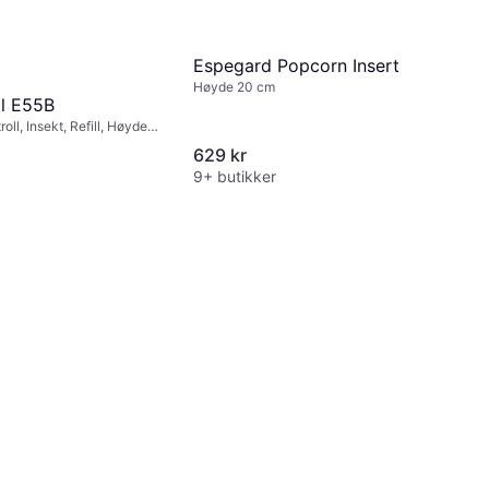
Espegard Popcorn Insert
Høyde 20 cm
l E55B
ll, Insekt, Refill, Høyde
de 9.5 cm, Lengde 9.5 cm
629 kr
9+ butikker