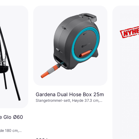
Gardena Dual Hose Box 25m
Slangetrommel-sett, Høyde 37.3 cm,
Bredde 22.6 cm, Lengde 37.2 cm,
Lengde 25 m Slangediameter: 11 mm
e Glo Ø60
de 180 cm,
9 cm