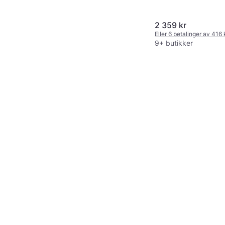
Lengde 35 m Slangediam
2 359 kr
Eller 6 betalinger av 416
9+ butikker