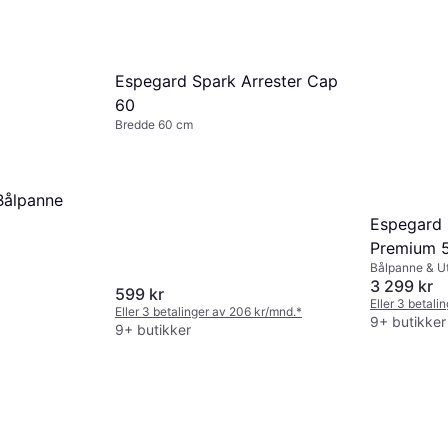
Espegard Spark Arrester Cap
60
Bredde 60 cm
Bålpanne
Espegard B
Premium 
Bålpanne & U
Bredde 47 cm
3 299 kr
599 kr
Eller 3 betali
Eller 3 betalinger av 206 kr/mnd.
*
9+ butikker
9+ butikker