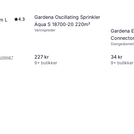
Gardena Oscillating Sprinkler
4.3
m L
Aqua S 18700-20 220m²
Gardena E
Vannspreder
Connector
Slangediamet
227 kr
34 kr
 kr/mnd.
*
9+ butikker
9+ butikker