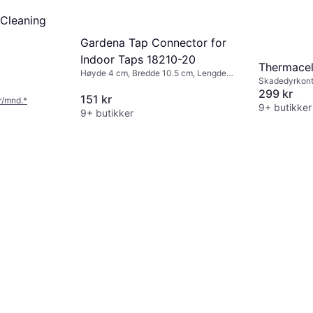
Cleaning
Gardena Tap Connector for
Indoor Taps 18210-20
Thermacel
Høyde 4 cm, Bredde 10.5 cm, Lengde
Skadedyrkontro
22.2 cm
10.8 cm, Bred
299 kr
151 kr
kr/mnd.
*
9+ butikker
9+ butikker