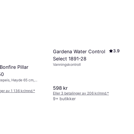
3.9
Gardena Water Control
Select 1891-28
Vanningskontroll
onfire Pillar
50
tepeis, Høyde 65 cm,
598 kr
nger av 1 136 kr/mnd.
*
Eller 3 betalinger av 206 kr/mnd.
*
9+ butikker