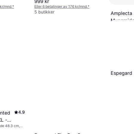
999 kr
 kr/mnd.
*
Eller 6 betalinger av 176 kr/mnd.
*
5 butikker
Amplecta 
Myggmidd
Skadedyrkontr
139 kr
9 butikker
Espegard 
4.9
nted
L -
de 48.3 cm,
65.7 cm,