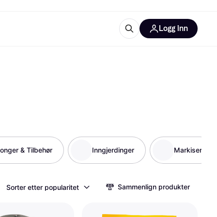
Logg inn
informasjon
utstyr
r Klarna?
tegorier
jonger & Tilbehør
Inngjerdinger
Markiser
Sammenlign produkter
Sorter etter popularitet