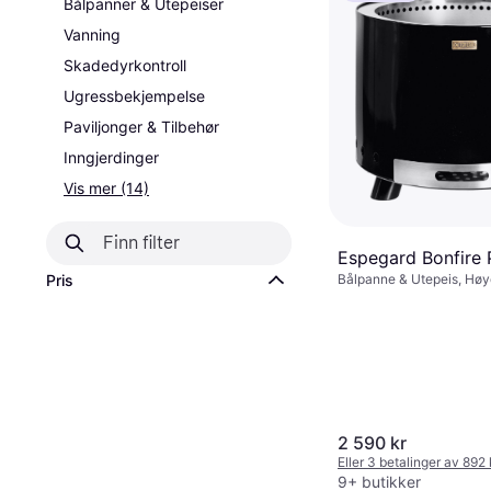
Bålpanner & Utepeiser
Vanning
Skadedyrkontroll
Ugressbekjempelse
Paviljonger & Tilbehør
Inngjerdinger
Vis mer (14)
Espegard Bonfire P
Bålpanne & Utepeis, Hø
Pris
2 590 kr
Eller 3 betalinger av 892
9+ butikker