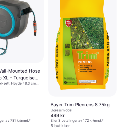
Wall-Mounted Hose
p XL - Turquoise
l-sett, Høyde 48.3 cm,
m, Lengde 65.7 cm,
Slangediameter: 13 mm
Bayer Trim Plenrens 8.75kg
Ugressmiddel
499 kr
nger av 781 kr/mnd.
*
Eller 3 betalinger av 172 kr/mnd.
*
5 butikker