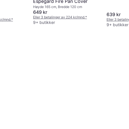
Espegard Fire Pan Cover
eter: 13 mm
Høyde 165 cm, Bredde 120 cm
649 kr
639 kr
Eller 3 betalinger av 224 kr/mnd.
*
 kr/mnd.
*
Eller 3 betali
9+ butikker
9+ butikker