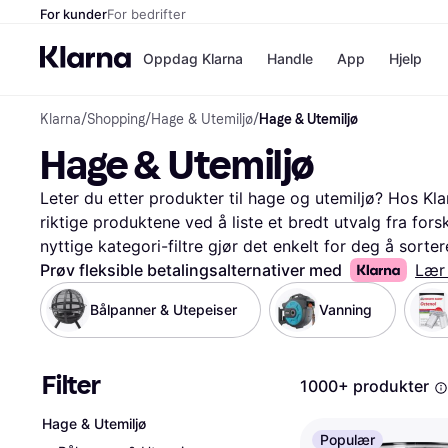
For kunder
For bedrifter
Oppdag Klarna
Handle
App
Hjelp
Klarna
/
Shopping
/
Hage & Utemiljø
/
Hage & Utemiljø
Betalingsm
Butikker
Hage & Utemiljø
Betalingsme
Elkjøp
Betal nå
Bookin
Betal i 3 dele
Farmasi
Leter du etter produkter til hage og utemiljø? Hos Kla
Betal innen 
kicks.n
riktige produktene ved å liste et bredt utvalg fra fors
Finansiering
Norweg
nyttige kategori-filtre gjør det enkelt for deg å sortere
Vipps
brukeranmeldelser. Dette hjelper deg med å finne det 
Prøv fleksible betalingsalternativer med
Lær
behov og budsjett. Enten du trenger nye hagemøbler, v
Bålpanner & Utepeiser
Vanning
Butikkovers
enkelt navigere blant alle tilbudene. Les også brukeran
synes om produktene. Vi guider deg til de beste valge
for pengene. Start her for å utforske alt innen hage o
Filter
1000+ produkter
perfekt for ditt uteområde!
Les mer om hage & utemil
Hage & Utemiljø
Populær