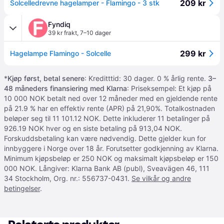
209 kr
Solcelledrevne hagelamper - Flamingo - 3 stk
Fyndiq
39 kr frakt
,
7–10 dager
299 kr
Hagelampe Flamingo - Solcelle
*
Kjøp først, betal senere
: Kreditttid: 30 dager. 0 % årlig rente.
3–
48 måneders finansiering med Klarna
: Priseksempel: Et kjøp på
10 000 NOK betalt ned over 12 måneder med en gjeldende rente
på 21.9 % har en effektiv rente (APR) på 21,90%. Totalkostnaden
beløper seg til 11 101.12 NOK. Dette inkluderer 11 betalinger på
926.19 NOK hver og en siste betaling på 913,04 NOK.
Forskuddsbetaling kan være nødvendig. Dette gjelder kun for
innbyggere i Norge over 18 år. Forutsetter godkjenning av Klarna.
Minimum kjøpsbeløp er 250 NOK og maksimalt kjøpsbeløp er 150
000 NOK. Långiver: Klarna Bank AB (publ), Sveavägen 46, 111
34 Stockholm, Org. nr.: 556737-0431.
Se vilkår og andre
betingelser
.