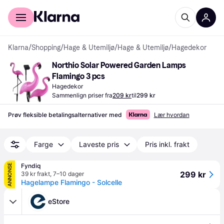
For kunder
For bedrifter
Klarna
/
Shopping
/
Hage & Utemiljø
/
Hage & Utemiljø
/
Hagedekor
Northio Solar Powered Garden Lamps 
Flamingo 3 pcs
Hagedekor
Sammenlign priser fra
209 kr
til
299 kr
Prøv fleksible betalingsalternativer med
Lær hvordan
Farge
Laveste pris
Pris inkl. frakt
Fyndiq
ANNONSE
299 kr
39 kr frakt
,
7–10 dager
Hagelampe Flamingo - Solcelle
eStore