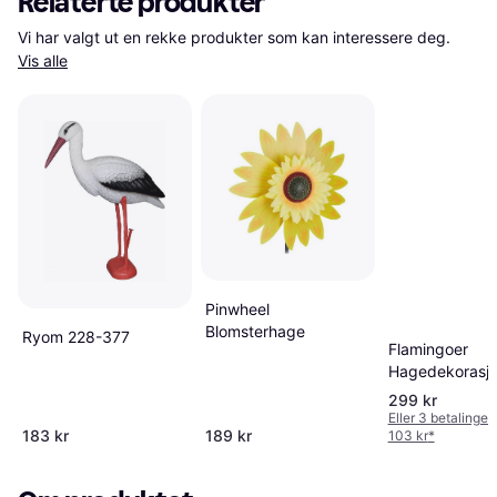
Relaterte produkter
Vi har valgt ut en rekke produkter som kan interessere deg. 
Vis alle
Pinwheel
Blomsterhage
Ryom 228-377
Flamingoer
Hagedekorasj
299 kr
Eller 3 betalinger
183 kr
189 kr
103 kr
*