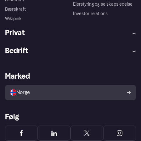
Eierstyring og selskapsledelse
Bærekraft
Investor relations
Wikipink
Privat
Hjelp
Kjøperbeskyttelse
Bedrift
Logg inn
Klager
Butikksupport
Developers portal
Klarna-appen
Kredittavtale
Merchant portal
Driftsstatus
Marked
Utforsk butikker
Personverninnstillinger
Selg med Klarna
Plattformer og partnere
Norge
Følg