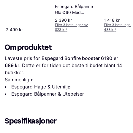
Espegard Bålpanne
Glo Ø60 Med
Bålbooster
2 390 kr
1 418 kr
Eller 3 betalinger av
Eller 3 betalinger
2 499 kr
823 kr
*
488 kr
*
Om produktet
Laveste pris for 
Espegard Bonfire booster 6190
 er 
689 kr
. Dette er for tiden det beste tilbudet blant 
14
butikker.
Sammenlign:
Espegard Hage & Utemiljø
Espegard Bålpanner & Utepeiser
Spesifikasjoner