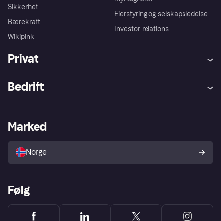
Sikkerhet
Eierstyring og selskapsledelse
Bærekraft
Investor relations
Wikipink
Privat
Hjelp
Kjøperbeskyttelse
Bedrift
Logg inn
Klager
Butikksupport
Developers portal
Klarna-appen
Kredittavtale
Merchant portal
Driftsstatus
Marked
Utforsk butikker
Personverninnstillinger
Selg med Klarna
Plattformer og partnere
Norge
Følg