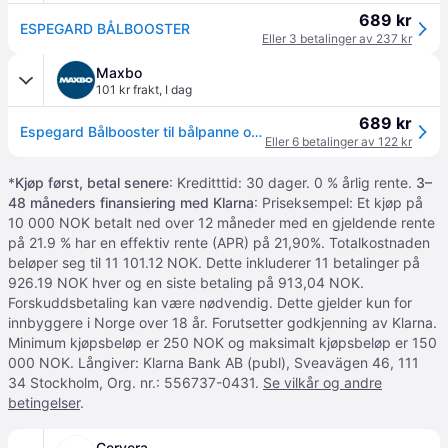
689 kr
ESPEGARD BÅLBOOSTER
Eller 3 betalinger av 237 kr
Maxbo
101 kr frakt
,
I dag
689 kr
Espegard Bålbooster til bålpanne og fyrfat
Eller 6 betalinger av 122 kr
*
Kjøp først, betal senere
: Kreditttid: 30 dager. 0 % årlig rente.
3–
48 måneders finansiering med Klarna
: Priseksempel: Et kjøp på
10 000 NOK betalt ned over 12 måneder med en gjeldende rente
på 21.9 % har en effektiv rente (APR) på 21,90%. Totalkostnaden
beløper seg til 11 101.12 NOK. Dette inkluderer 11 betalinger på
926.19 NOK hver og en siste betaling på 913,04 NOK.
Forskuddsbetaling kan være nødvendig. Dette gjelder kun for
innbyggere i Norge over 18 år. Forutsetter godkjenning av Klarna.
Minimum kjøpsbeløp er 250 NOK og maksimalt kjøpsbeløp er 150
000 NOK. Långiver: Klarna Bank AB (publ), Sveavägen 46, 111
34 Stockholm, Org. nr.: 556737-0431.
Se vilkår og andre
betingelser
.
Cervera