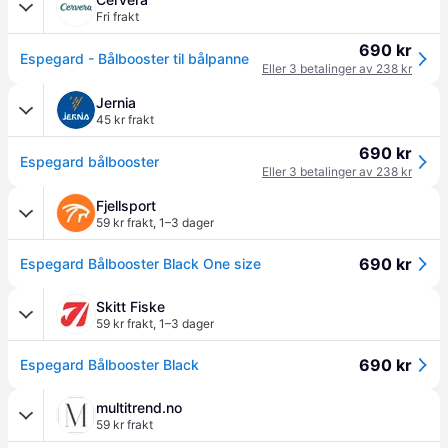
Fri frakt
690 kr
Espegard - Bålbooster til bålpanne
Eller 3 betalinger av 238 kr
Jernia
45 kr frakt
690 kr
Espegard bålbooster
Eller 3 betalinger av 238 kr
Fjellsport
59 kr frakt
,
1–3 dager
690 kr
Espegard Bålbooster Black One size
Skitt Fiske
59 kr frakt
,
1–3 dager
690 kr
Espegard Bålbooster Black
multitrend.no
59 kr frakt