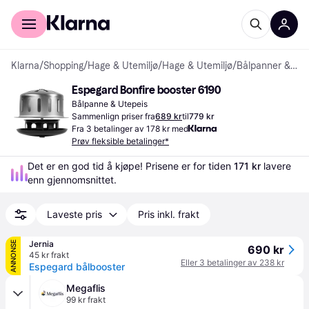
For kunder
For bedrifter
Klarna
/
Shopping
/
Hage & Utemiljø
/
Hage & Utemiljø
/
Bålpanner & Utepeiser
Espegard Bonfire booster 6190
Bålpanne & Utepeis
Sammenlign priser fra
689 kr
til
779 kr
Fra 3 betalinger av 178 kr med
Prøv fleksible betalinger*
Det er en god tid å kjøpe! Prisene er for tiden 
171 kr
 lavere 
enn gjennomsnittet.
Laveste pris
Pris inkl. frakt
Jernia
ANNONSE
690 kr
45 kr frakt
Eller 3 betalinger av 238 kr
Espegard bålbooster
Megaflis
99 kr frakt