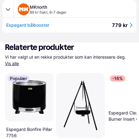
MKnorth
89 kr frakt
,
6–7 dager
779 kr
Espegard bålbooster
Relaterte produkter
Vi har valgt ut en rekke produkter som kan interessere deg. 
Vis alle
Populær
-16%
Espegard Clea
Burner Insert 
Espegard Bonfire Pillar
7756