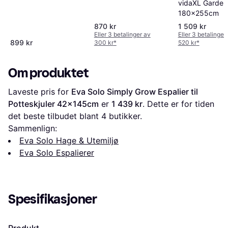
vidaXL Garden
180x255cm
870 kr
1 509 kr
Eller 3 betalinger av
Eller 3 betalinger
899 kr
300 kr
*
520 kr
*
Om produktet
Laveste pris for 
Eva Solo Simply Grow Espalier til 
Potteskjuler 42x145cm
 er 
1 439 kr
. Dette er for tiden 
det beste tilbudet blant 
4
 butikker.
Sammenlign:
Eva Solo Hage & Utemiljø
Eva Solo Espalierer
Spesifikasjoner
Produkt