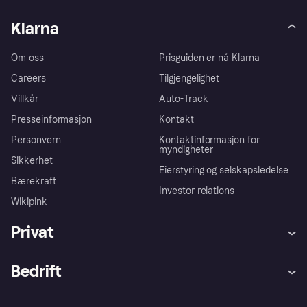
Klarna
Om oss
Prisguiden er nå Klarna
Careers
Tilgjengelighet
Villkår
Auto-Track
Presseinformasjon
Kontakt
Personvern
Kontaktinformasjon for
myndigheter
Sikkerhet
Eierstyring og selskapsledelse
Bærekraft
Investor relations
Wikipink
Privat
Hjelp
Kjøperbeskyttelse
Bedrift
Logg inn
Klager
Butikksupport
Developers portal
Klarna-appen
Kredittavtale