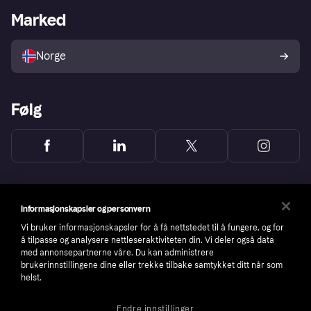
Merchant portal
Driftsstatus
Marked
Utforsk butikker
Personverninnstillinger
Selg med Klarna
Plattformer og partnere
Norge
Følg
Informasjonskapsler og personvern
Vi bruker informasjonskapsler for å få nettstedet til å fungere, og for
å tilpasse og analysere nettleseraktiviteten din. Vi deler også data
med annonsepartnerne våre. Du kan administrere
brukerinnstillingene dine eller trekke tilbake samtykket ditt når som
helst.
Endre innstillinger