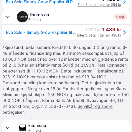
Eva Solo Simply Grow Espalier til Potteskjuler Str 1 - Plantekasser & Utekrukker hos Magasin
Eller 6 betalinger av 254 kr
tilbords.no
9 sep.
Fri frakt
1 439 kr
1 799 kr
Eva Solo - Simply Grow espalier til ytterpotte svart
Eller 3 betalinger av 496 kr
*
Kjøp først, betal senere
: Kreditttid: 30 dager. 0 % årlig rente.
3–
48 måneders finansiering med Klarna
: Priseksempel: Et kjøp på
10 000 NOK betalt ned over 12 måneder med en gjeldende rente
på 21.9 % har en effektiv rente (APR) på 21,90%. Totalkostnaden
beløper seg til 11 101.12 NOK. Dette inkluderer 11 betalinger på
926.19 NOK hver og en siste betaling på 913,04 NOK.
Forskuddsbetaling kan være nødvendig. Dette gjelder kun for
innbyggere i Norge over 18 år. Forutsetter godkjenning av Klarna.
Minimum kjøpsbeløp er 250 NOK og maksimalt kjøpsbeløp er 150
000 NOK. Långiver: Klarna Bank AB (publ), Sveavägen 46, 111
34 Stockholm, Org. nr.: 556737-0431.
Se vilkår og andre
betingelser
.
kitchn.no
Fri frakt