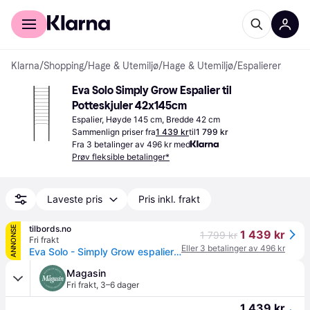
For kunder
For bedrifter
Klarna
/
Shopping
/
Hage & Utemiljø
/
Hage & Utemiljø
/
Espalierer
Eva Solo Simply Grow Espalier til 
Potteskjuler 42x145cm
Espalier, Høyde 145 cm, Bredde 42 cm
Sammenlign priser fra
1 439 kr
til
1 799 kr
Fra 3 betalinger av 496 kr med
Prøv fleksible betalinger*
Laveste pris
Pris inkl. frakt
tilbords.no
ANNONSE
1 439 kr
1 799 kr
Fri frakt
Eller 3 betalinger av 496 kr
Eva Solo - Simply Grow espalier til ytterpotte svart
Magasin
Fri frakt
,
3–6 dager
1 439 kr