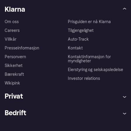
Klarna
Om oss
Prisguiden er nå Klarna
Careers
Tilgjengelighet
Villkår
Auto-Track
Presseinformasjon
Kontakt
Personvern
Kontaktinformasjon for
myndigheter
Sikkerhet
Eierstyring og selskapsledelse
Bærekraft
Investor relations
Wikipink
Privat
Hjelp
Kjøperbeskyttelse
Bedrift
Logg inn
Klager
Butikksupport
Developers portal
Klarna-appen
Kredittavtale