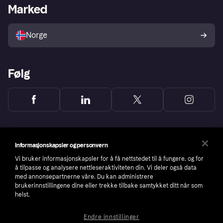
Merchant portal
Driftsstatus
Marked
Utforsk butikker
Personverninnstillinger
Selg med Klarna
Plattformer og partnere
Norge
Følg
Informasjonskapsler og personvern
Vi bruker informasjonskapsler for å få nettstedet til å fungere, og for
å tilpasse og analysere nettleseraktiviteten din. Vi deler også data
med annonsepartnerne våre. Du kan administrere
brukerinnstillingene dine eller trekke tilbake samtykket ditt når som
helst.
Endre innstillinger