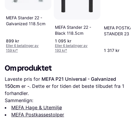
MEFA Stander 22 -
Galvanized 118.5cm
MEFA Stander 22 -
MEFA POSTKA
Black 118.5cm
STANDER 23
899 kr
1 095 kr
Eller 6 betalinger av
Eller 6 betalinger av
1 317 kr
159 kr
*
193 kr
*
Om produktet
Laveste pris for 
MEFA P21 Universal - Galvanized 
150cm
 er 
-
. Dette er for tiden det beste tilbudet fra 1 
forhandler.
Sammenlign:
MEFA Hage & Utemiljø
MEFA Postkassestolper