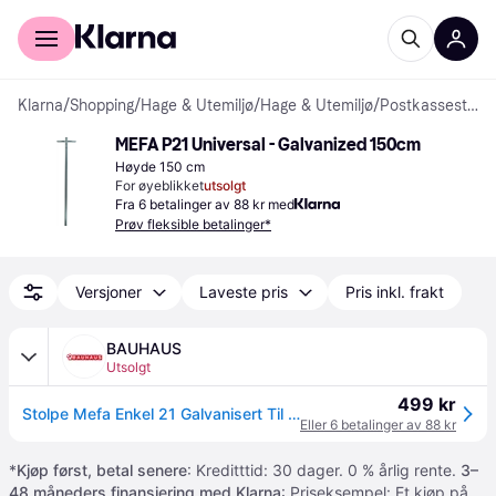
For kunder
For bedrifter
Klarna
/
Shopping
/
Hage & Utemiljø
/
Hage & Utemiljø
/
Postkassestolper
MEFA P21 Universal - Galvanized 150cm
Høyde 150 cm
For øyeblikket
utsolgt
Fra 6 betalinger av 88 kr med
Prøv fleksible betalinger*
Versjoner
Laveste pris
Pris inkl. frakt
BAUHAUS
Utsolgt
499 kr
Stolpe Mefa Enkel 21 Galvanisert Til Postkasse
Eller 6 betalinger av 88 kr
*
Kjøp først, betal senere
: Kreditttid: 30 dager. 0 % årlig rente.
3–
48 måneders finansiering med Klarna
: Priseksempel: Et kjøp på