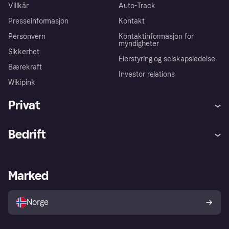
Villkår
Auto-Track
Presseinformasjon
Kontakt
Personvern
Kontaktinformasjon for
myndigheter
Sikkerhet
Eierstyring og selskapsledelse
Bærekraft
Investor relations
Wikipink
Privat
Hjelp
Kjøperbeskyttelse
Bedrift
Logg inn
Klager
Butikksupport
Developers portal
Klarna-appen
Kredittavtale
Merchant portal
Driftsstatus
Marked
Utforsk butikker
Personverninnstillinger
Selg med Klarna
Plattformer og partnere
Norge