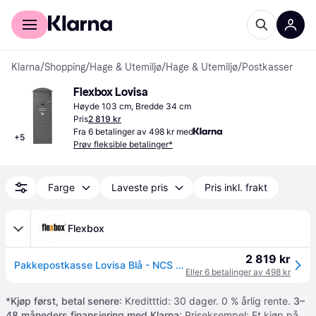
For kunder
For bedrifter
Klarna
/
Shopping
/
Hage & Utemiljø
/
Hage & Utemiljø
/
Postkasser
Flexbox Lovisa
Høyde 103 cm, Bredde 34 cm
Pris
2 819 kr
Fra 6 betalinger av 498 kr med
+
5
Prøv fleksible betalinger*
Farge
Laveste pris
Pris inkl. frakt
Flexbox
2 819 kr
Pakkepostkasse Lovisa Blå - NCS S 5020-R90B
Eller 6 betalinger av 498 kr
*
Kjøp først, betal senere
: Kreditttid: 30 dager. 0 % årlig rente.
3–
48 måneders finansiering med Klarna
: Priseksempel: Et kjøp på