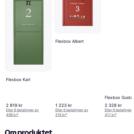
Flexbox Albert
Flexbox Karl
Flexbox Gusta
2 819 kr
1 223 kr
2 328 kr
Eller 6 betalinger av
Eller 6 betalinger av
Eller 6 betalinger
498 kr
*
216 kr
*
411 kr
*
Om produktet