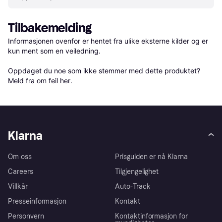
Tilbakemelding
Informasjonen ovenfor er hentet fra ulike eksterne kilder og er 
kun ment som en veiledning.

Oppdaget du noe som ikke stemmer med dette produktet? 
Meld fra om feil her
.
Klarna
Om oss
Prisguiden er nå Klarna
Careers
Tilgjengelighet
Villkår
Auto-Track
Presseinformasjon
Kontakt
Personvern
Kontaktinformasjon for