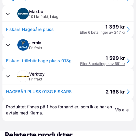
Maxbo
101 kr frakt
,
I dag
1 399 kr
Fiskars Hagebåre pluss
Eller 6 betalinger av 247 kr
Jernia
Fri frakt
1 599 kr
Fiskars trillebår hage pluss 013g
Eller 3 betalinger av 551 kr
Verktøy
Fri frakt
2 168 kr
HAGEBÅR PLUSS 013G FISKARS
Produktet finnes på 
1
 hos 
forhandler
, som ikke har en 
Vis alle
avtale med Klarna.
Relaterte produkter