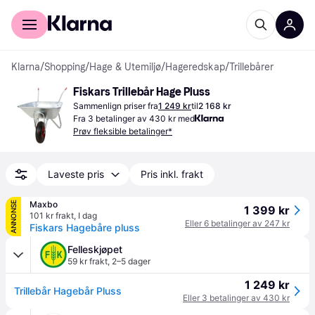
For kunder
For bedrifter
Klarna
/
Shopping
/
Hage & Utemiljø
/
Hageredskap
/
Trillebårer
Fiskars Trillebår Hage Pluss
Sammenlign priser fra
1 249 kr
til
2 168 kr
Fra 3 betalinger av 430 kr med
Prøv fleksible betalinger*
Laveste pris
Pris inkl. frakt
Maxbo
ANNONSE
1 399 kr
101 kr frakt
,
I dag
Eller 6 betalinger av 247 kr
Fiskars Hagebåre pluss
Felleskjøpet
59 kr frakt
,
2–5 dager
1 249 kr
Trillebår Hagebår Pluss
Eller 3 betalinger av 430 kr