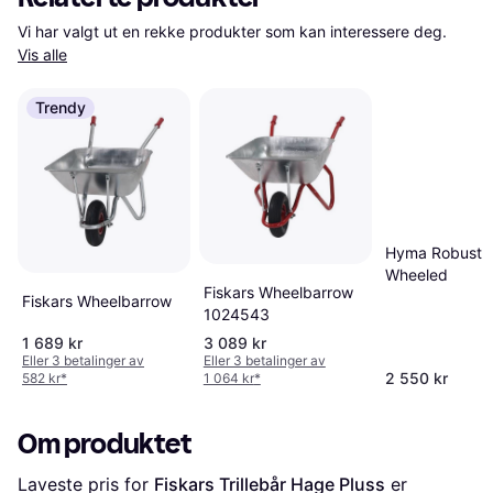
Vi har valgt ut en rekke produkter som kan interessere deg. 
Vis alle
Trendy
Hyma Robust 
Wheeled
Fiskars Wheelbarrow
Fiskars Wheelbarrow
1024543
1 689 kr
3 089 kr
Eller 3 betalinger av
Eller 3 betalinger av
2 550 kr
582 kr
*
1 064 kr
*
Om produktet
Laveste pris for 
Fiskars Trillebår Hage Pluss
 er 