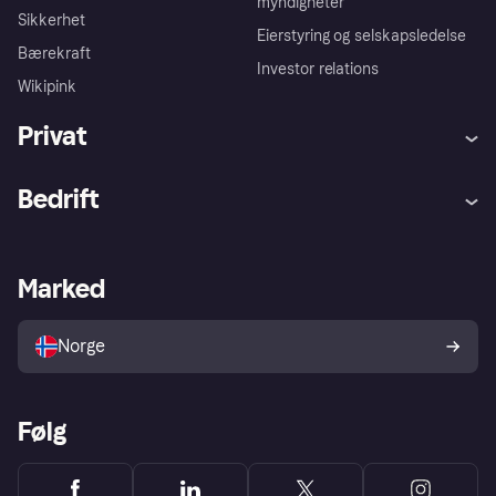
myndigheter
Sikkerhet
Eierstyring og selskapsledelse
Bærekraft
Investor relations
Wikipink
Privat
Hjelp
Kjøperbeskyttelse
Bedrift
Logg inn
Klager
Butikksupport
Developers portal
Klarna-appen
Kredittavtale
Merchant portal
Driftsstatus
Marked
Utforsk butikker
Personverninnstillinger
Selg med Klarna
Plattformer og partnere
Norge
Følg