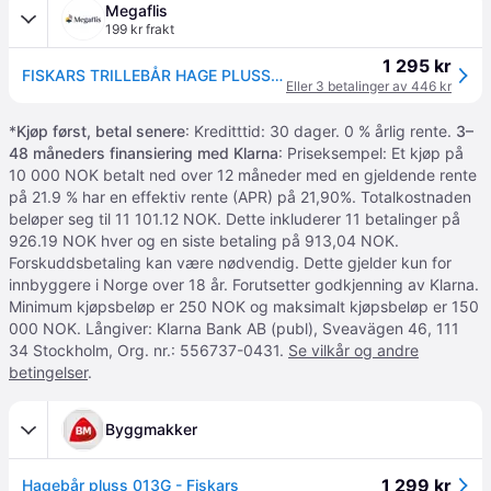
Megaflis
199 kr frakt
1 295 kr
FISKARS TRILLEBÅR HAGE PLUSS 013G
Eller 3 betalinger av 446 kr
*
Kjøp først, betal senere
: Kreditttid: 30 dager. 0 % årlig rente.
3–
48 måneders finansiering med Klarna
: Priseksempel: Et kjøp på
10 000 NOK betalt ned over 12 måneder med en gjeldende rente
på 21.9 % har en effektiv rente (APR) på 21,90%. Totalkostnaden
beløper seg til 11 101.12 NOK. Dette inkluderer 11 betalinger på
926.19 NOK hver og en siste betaling på 913,04 NOK.
Forskuddsbetaling kan være nødvendig. Dette gjelder kun for
innbyggere i Norge over 18 år. Forutsetter godkjenning av Klarna.
Minimum kjøpsbeløp er 250 NOK og maksimalt kjøpsbeløp er 150
000 NOK. Långiver: Klarna Bank AB (publ), Sveavägen 46, 111
34 Stockholm, Org. nr.: 556737-0431.
Se vilkår og andre
betingelser
.
Byggmakker
1 299 kr
Hagebår pluss 013G - Fiskars