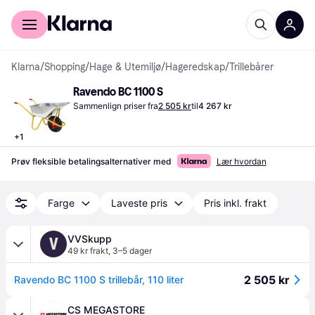
For kunder
For bedrifter
Klarna
/
Shopping
/
Hage & Utemiljø
/
Hageredskap
/
Trillebårer
Ravendo BC 1100 S
Sammenlign priser fra
2 505 kr
til
4 267 kr
+
1
Prøv fleksible betalingsalternativer med
Lær hvordan
Farge
Laveste pris
Pris inkl. frakt
VVSkupp
V
49 kr frakt
,
3–5 dager
2 505 kr
Ravendo BC 1100 S trillebår, 110 liter
CS MEGASTORE