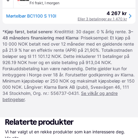
Fri frakt
,
I morgen
4 267 kr
Mørtelbør BC1100 S 110l
Eller 3 betalinger av 1 470 kr
*
Kjøp først, betal senere
: Kreditttid: 30 dager. 0 % årlig rente.
3–
48 måneders finansiering med Klarna
: Priseksempel: Et kjøp på
10 000 NOK betalt ned over 12 måneder med en gjeldende rente
på 21.9 % har en effektiv rente (APR) på 21,90%. Totalkostnaden
beløper seg til 11 101.12 NOK. Dette inkluderer 11 betalinger på
926.19 NOK hver og en siste betaling på 913,04 NOK.
Forskuddsbetaling kan være nødvendig. Dette gjelder kun for
innbyggere i Norge over 18 år. Forutsetter godkjenning av Klarna.
Minimum kjøpsbeløp er 250 NOK og maksimalt kjøpsbeløp er 150
000 NOK. Långiver: Klarna Bank AB (publ), Sveavägen 46, 111
34 Stockholm, Org. nr.: 556737-0431.
Se vilkår og andre
betingelser
.
Relaterte produkter
Vi har valgt ut en rekke produkter som kan interessere deg. 