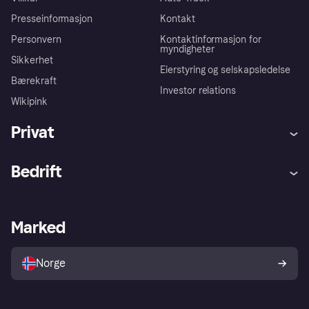
Presseinformasjon
Kontakt
Personvern
Kontaktinformasjon for
myndigheter
Sikkerhet
Eierstyring og selskapsledelse
Bærekraft
Investor relations
Wikipink
Privat
Hjelp
Kjøperbeskyttelse
Bedrift
Logg inn
Klager
Butikksupport
Developers portal
Klarna-appen
Kredittavtale
Merchant portal
Driftsstatus
Marked
Utforsk butikker
Personverninnstillinger
Selg med Klarna
Plattformer og partnere
Norge