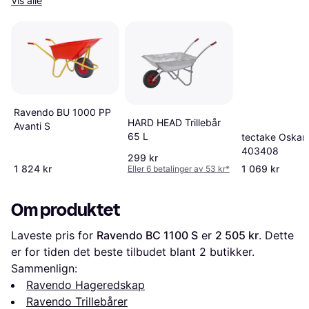
Vis alle
Ravendo BU 1000 PP
HARD HEAD Trillebår
Avanti S
65 L
tectake Oskar
403408
299 kr
1 824 kr
1 069 kr
Eller 6 betalinger av 53 kr
*
Om produktet
Laveste pris for 
Ravendo BC 1100 S
 er 
2 505 kr
. Dette 
er for tiden det beste tilbudet blant 
2
 butikker.
Sammenlign:
Ravendo Hageredskap
Ravendo Trillebårer