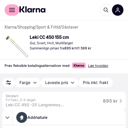
For kunder
For bedrifter
Klarna
/
Shopping
/
Sport & Fritid
/
Gåstaver
Leki CC 450 155 cm
Gul, Svart, Hvit, Multifarget
Sammenlign priser fra
895 kr
til
1 599 kr
Prøv fleksible betalingsalternativer med
Lær hvordan
Farge
Laveste pris
Pris inkl. frakt
Skistart
Fri frakt
,
2–4 dager
895 kr
Leki CC 450 -25 Langrennsstaver, 155 CM
Addnature