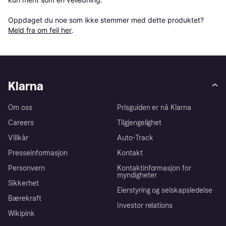
Oppdaget du noe som ikke stemmer med dette produktet? 
Meld fra om feil her
.
Klarna
Om oss
Prisguiden er nå Klarna
Careers
Tilgjengelighet
Villkår
Auto-Track
Presseinformasjon
Kontakt
Personvern
Kontaktinformasjon for
myndigheter
Sikkerhet
Eierstyring og selskapsledelse
Bærekraft
Investor relations
Wikipink