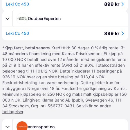
899 kr
Leki Cc 450
OutdoorExperten
899 kr
Leki Cc 450
*
Kjøp først, betal senere
: Kreditttid: 30 dager. 0 % årlig rente.
3–
48 måneders finansiering med Klarna
: Priseksempel: Et kjøp på
10 000 NOK betalt ned over 12 måneder med en gjeldende rente
på 21.9 % har en effektiv rente (APR) på 21,90%. Totalkostnaden
beløper seg til 11 101.12 NOK. Dette inkluderer 11 betalinger på
926.19 NOK hver og en siste betaling på 913,04 NOK.
Forskuddsbetaling kan være nødvendig. Dette gjelder kun for
innbyggere i Norge over 18 år. Forutsetter godkjenning av Klarna.
Minimum kjøpsbeløp er 250 NOK og maksimalt kjøpsbeløp er 150
000 NOK. Långiver: Klarna Bank AB (publ), Sveavägen 46, 111
34 Stockholm, Org. nr.: 556737-0431.
Se vilkår og andre
betingelser
.
antonsport.no