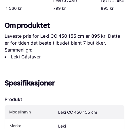
Leki CC 450
Leki CC 450
1 560 kr
799 kr
895 kr
Om produktet
Laveste pris for 
Leki CC 450 155 cm
 er 
895 kr
. Dette 
er for tiden det beste tilbudet blant 
7
 butikker.
Sammenlign:
Leki Gåstaver
Spesifikasjoner
Produkt
Modellnavn
Leki CC 450 155 cm
Merke
Leki