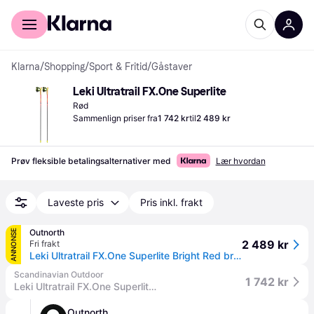
For kunder
For bedrifter
Klarna
/
Shopping
/
Sport & Fritid
/
Gåstaver
Leki Ultratrail FX.One Superlite
Rød
Sammenlign priser fra
1 742 kr
til
2 489 kr
Prøv fleksible betalingsalternativer med
Lær hvordan
Laveste pris
Pris inkl. frakt
Outnorth
ANNONSE
2 489 kr
Fri frakt
Leki Ultratrail FX.One Superlite Bright Red bright red-neonyellow-naturalcarbon 100 cm
Scandinavian Outdoor
1 742 kr
Leki Ultratrail FX.One Superlite hiking poles
Outnorth