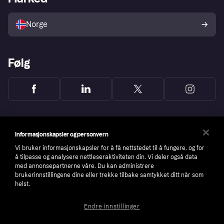
Selg med Klarna
Plattformer og partnere
Norge
Følg
Informasjonskapsler og personvern
Vi bruker informasjonskapsler for å få nettstedet til å fungere, og for
å tilpasse og analysere nettleseraktiviteten din. Vi deler også data
med annonsepartnerne våre. Du kan administrere
brukerinnstillingene dine eller trekke tilbake samtykket ditt når som
helst.
Endre innstillinger
Copyright © 2005-2026 Klarna Bank AB (publ). Headquarters: Stockholm, Sweden. All
rights reserved. Klarna Bank AB (publ). Sveavägen 46, 111 34 Stockholm. Organization