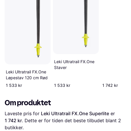
Leki Ultratrail FX.One
Staver
Leki Ultratrail FX.One
Løpestav 120 cm Rød
1 533 kr
1 533 kr
1 742 kr
Om produktet
Laveste pris for 
Leki Ultratrail FX.One Superlite
 er 
1 742 kr
. Dette er for tiden det beste tilbudet blant 
2
butikker.