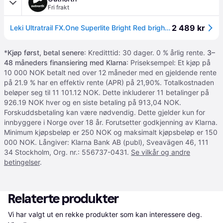
Fri frakt
2 489 kr
Leki Ultratrail FX.One Superlite Bright Red bright red-neonyellow-naturalcarbon 100 cm
*
Kjøp først, betal senere
: Kreditttid: 30 dager. 0 % årlig rente.
3–
48 måneders finansiering med Klarna
: Priseksempel: Et kjøp på
10 000 NOK betalt ned over 12 måneder med en gjeldende rente
på 21.9 % har en effektiv rente (APR) på 21,90%. Totalkostnaden
beløper seg til 11 101.12 NOK. Dette inkluderer 11 betalinger på
926.19 NOK hver og en siste betaling på 913,04 NOK.
Forskuddsbetaling kan være nødvendig. Dette gjelder kun for
innbyggere i Norge over 18 år. Forutsetter godkjenning av Klarna.
Minimum kjøpsbeløp er 250 NOK og maksimalt kjøpsbeløp er 150
000 NOK. Långiver: Klarna Bank AB (publ), Sveavägen 46, 111
34 Stockholm, Org. nr.: 556737-0431.
Se vilkår og andre
betingelser
.
Relaterte produkter
Vi har valgt ut en rekke produkter som kan interessere deg. 