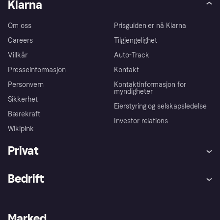
Klarna
Om oss
Prisguiden er nå Klarna
Careers
Tilgjengelighet
Villkår
Auto-Track
Presseinformasjon
Kontakt
Personvern
Kontaktinformasjon for
myndigheter
Sikkerhet
Eierstyring og selskapsledelse
Bærekraft
Investor relations
Wikipink
Privat
Hjelp
Kjøperbeskyttelse
Bedrift
Logg inn
Klager
Butikksupport
Developers portal
Klarna-appen
Kredittavtale
Merchant portal
Driftsstatus
Marked
Utforsk butikker
Personverninnstillinger