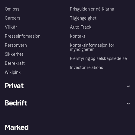
Om oss
Prisguiden er nå Klarna
Careers
Tilgjengelighet
Villkår
Auto-Track
Presseinformasjon
Kontakt
Personvern
Kontaktinformasjon for
myndigheter
Sikkerhet
Eierstyring og selskapsledelse
Bærekraft
Investor relations
Wikipink
Privat
Hjelp
Kjøperbeskyttelse
Bedrift
Logg inn
Klager
Butikksupport
Developers portal
Klarna-appen
Kredittavtale
Merchant portal
Driftsstatus
Marked
Utforsk butikker
Personverninnstillinger
Selg med Klarna
Plattformer og partnere