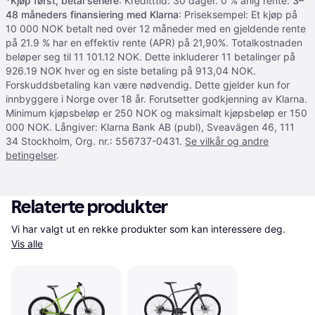
*
Kjøp først, betal senere
: Kreditttid: 30 dager. 0 % årlig rente.
3–
48 måneders finansiering med Klarna
: Priseksempel: Et kjøp på
10 000 NOK betalt ned over 12 måneder med en gjeldende rente
på 21.9 % har en effektiv rente (APR) på 21,90%. Totalkostnaden
beløper seg til 11 101.12 NOK. Dette inkluderer 11 betalinger på
926.19 NOK hver og en siste betaling på 913,04 NOK.
Forskuddsbetaling kan være nødvendig. Dette gjelder kun for
innbyggere i Norge over 18 år. Forutsetter godkjenning av Klarna.
Minimum kjøpsbeløp er 250 NOK og maksimalt kjøpsbeløp er 150
000 NOK. Långiver: Klarna Bank AB (publ), Sveavägen 46, 111
34 Stockholm, Org. nr.: 556737-0431.
Se vilkår og andre
betingelser
.
Relaterte produkter
Vi har valgt ut en rekke produkter som kan interessere deg. 
Vis alle