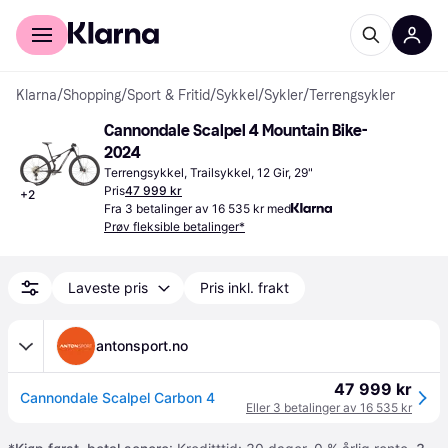
For kunder
For bedrifter
Klarna
/
Shopping
/
Sport & Fritid
/
Sykkel
/
Sykler
/
Terrengsykler
Cannondale Scalpel 4 Mountain Bike- 
2024
Terrengsykkel, Trailsykkel, 12 Gir, 29"
Pris
47 999 kr
+
2
Fra 3 betalinger av 16 535 kr med
Prøv fleksible betalinger*
Laveste pris
Pris inkl. frakt
antonsport.no
47 999 kr
Cannondale Scalpel Carbon 4
Eller 3 betalinger av 16 535 kr