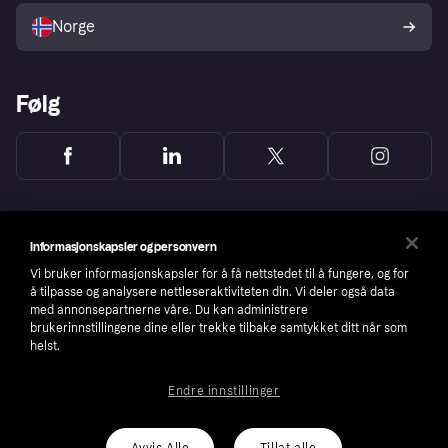
Norge
Følg
Informasjonskapsler og personvern
Vi bruker informasjonskapsler for å få nettstedet til å fungere, og for
å tilpasse og analysere nettleseraktiviteten din. Vi deler også data
med annonsepartnerne våre. Du kan administrere
brukerinnstillingene dine eller trekke tilbake samtykket ditt når som
helst.
Endre innstillinger
Copyright © 2005-2026 Klarna Bank AB (publ). Headquarters: Stockholm, Sweden. All
rights reserved. Klarna Bank AB (publ). Sveavägen 46, 111 34 Stockholm. Organization
number: 556737-0431