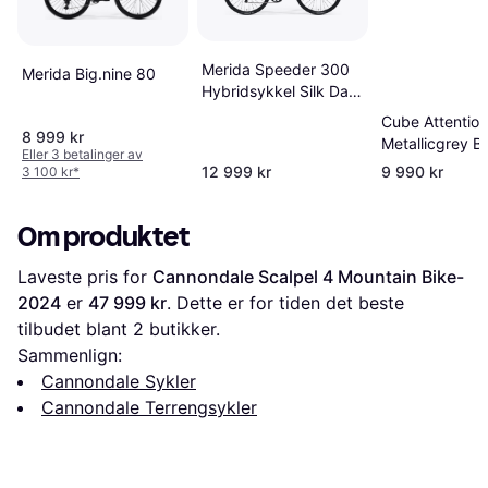
Merida Speeder 300
Merida Big.nine 80
Hybridsykkel Silk Dark
Silver/Black Unisex
Cube Attention
8 999 kr
Metallicgrey B
Eller 3 betalinger av
Hardtail Terre
12 999 kr
9 990 kr
3 100 kr
*
Unisex
Om produktet
Laveste pris for 
Cannondale Scalpel 4 Mountain Bike- 
2024
 er 
47 999 kr
. Dette er for tiden det beste 
tilbudet blant 
2
 butikker.
Sammenlign:
Cannondale Sykler
Cannondale Terrengsykler