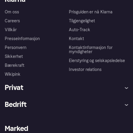
Om oss
Prisguiden er nå Klarna
Careers
Tilgjengelighet
Villkår
Auto-Track
Presseinformasjon
Kontakt
Personvern
Kontaktinformasjon for
myndigheter
Sikkerhet
Eierstyring og selskapsledelse
Bærekraft
Investor relations
Wikipink
Privat
Hjelp
Kjøperbeskyttelse
Bedrift
Logg inn
Klager
Butikksupport
Developers portal
Klarna-appen
Kredittavtale
Merchant portal
Driftsstatus
Marked
Utforsk butikker
Personverninnstillinger