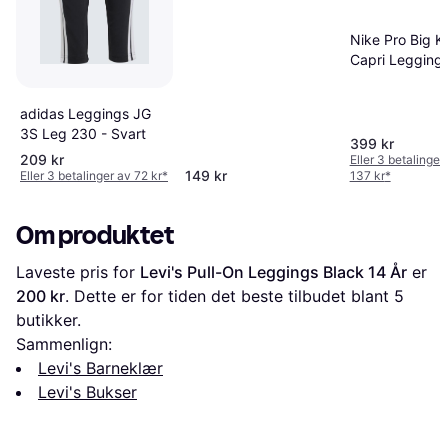
Nike Pro Big K
Capri Leggings
Black/White
adidas Leggings JG
3S Leg 230 - Svart
399 kr
209 kr
Eller 3 betalinger
149 kr
Eller 3 betalinger av 72 kr
*
137 kr
*
Om produktet
Laveste pris for 
Levi's Pull-On Leggings Black 14 År
 er 
200 kr
. Dette er for tiden det beste tilbudet blant 
5
butikker.
Sammenlign:
Levi's Barneklær
Levi's Bukser