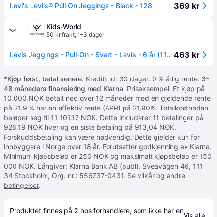
369 kr
Levi's Levi's® Pull On Jeggings - Black - 128
Kids-World
50 kr frakt
,
1–3 dager
463 kr
Levis Jeggings - Pull-On - Svart - Levis - 6 år (116) - Jeans
*
Kjøp først, betal senere
: Kreditttid: 30 dager. 0 % årlig rente.
3–
48 måneders finansiering med Klarna
: Priseksempel: Et kjøp på
10 000 NOK betalt ned over 12 måneder med en gjeldende rente
på 21.9 % har en effektiv rente (APR) på 21,90%. Totalkostnaden
beløper seg til 11 101.12 NOK. Dette inkluderer 11 betalinger på
926.19 NOK hver og en siste betaling på 913,04 NOK.
Forskuddsbetaling kan være nødvendig. Dette gjelder kun for
innbyggere i Norge over 18 år. Forutsetter godkjenning av Klarna.
Minimum kjøpsbeløp er 250 NOK og maksimalt kjøpsbeløp er 150
000 NOK. Långiver: Klarna Bank AB (publ), Sveavägen 46, 111
34 Stockholm, Org. nr.: 556737-0431.
Se vilkår og andre
betingelser
.
Produktet finnes på 
2
 hos 
forhandlere
, som ikke har en 
Vis alle