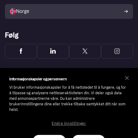
Selg med Klarna
Plattformer og partnere
Norge
Følg
Informasjonskapsler og personvern
Vi bruker informasjonskapsler for å få nettstedet til å fungere, og for
å tilpasse og analysere nettleseraktiviteten din. Vi deler også data
med annonsepartnerne våre. Du kan administrere
brukerinnstillingene dine eller trekke tilbake samtykket ditt når som
helst.
Endre innstillinger
Copyright © 2005-2026 Klarna Bank AB (publ). Headquarters: Stockholm, Sweden. All
rights reserved. Klarna Bank AB (publ). Sveavägen 46, 111 34 Stockholm. Organization
number: 556737-0431