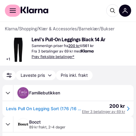
For kunder
For bedrifter
Klarna
/
Shopping
/
Klær & Accessories
/
Barneklær
/
Bukser
Levi's Pull-On Leggings Black 14 År
Sammenlign priser fra
200 kr
til
561 kr
Fra 3 betalinger av 69 kr med
Prøv fleksible betalinger*
+
1
Laveste pris
Pris inkl. frakt
Familiebutikken
200 kr
Levis Pull On Legging Sort (176 /16 år)
Eller 3 betalinger av 69 kr
Boozt
89 kr frakt
,
2–4 dager