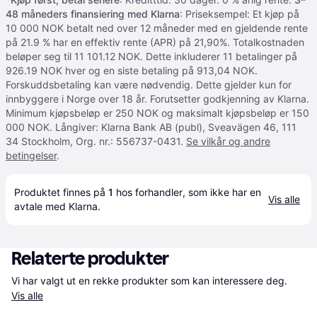
48 måneders finansiering med Klarna
: Priseksempel: Et kjøp på
10 000 NOK betalt ned over 12 måneder med en gjeldende rente
på 21.9 % har en effektiv rente (APR) på 21,90%. Totalkostnaden
beløper seg til 11 101.12 NOK. Dette inkluderer 11 betalinger på
926.19 NOK hver og en siste betaling på 913,04 NOK.
Forskuddsbetaling kan være nødvendig. Dette gjelder kun for
innbyggere i Norge over 18 år. Forutsetter godkjenning av Klarna.
Minimum kjøpsbeløp er 250 NOK og maksimalt kjøpsbeløp er 150
000 NOK. Långiver: Klarna Bank AB (publ), Sveavägen 46, 111
34 Stockholm, Org. nr.: 556737-0431.
Se vilkår og andre
betingelser
.
Produktet finnes på 
1
 hos 
forhandler
, som ikke har en 
Vis alle
avtale med Klarna.
Relaterte produkter
Vi har valgt ut en rekke produkter som kan interessere deg. 
Vis alle