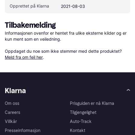
Opprettet på Klarna
2021-08-03
Tilbakemelding
Informasjonen ovenfor er hentet fra ulike eksterne kilder og er 
kun ment som en veiledning.

Oppdaget du noe som ikke stemmer med dette produktet? 
Meld fra om feil her
.
Klarna
Om oss
Prisguiden er nå Klarna
Careers
Tilgjengelighet
Villkår
Auto-Track
Presseinformasjon
Kontakt