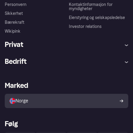
Personvern
Kontaktinformasjon for
myndigheter
Sikkerhet
Eierstyring og selskapsledelse
Bærekraft
Investor relations
Wikipink
Privat
Hjelp
Kjøperbeskyttelse
Bedrift
Logg inn
Klager
Butikksupport
Developers portal
Klarna-appen
Kredittavtale
Merchant portal
Driftsstatus
Marked
Utforsk butikker
Personverninnstillinger
Selg med Klarna
Plattformer og partnere
Norge
Følg