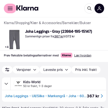
For kunder
For bedrifter
Klarna
/
Shopping
/
Klær & Accessories
/
Barneklær
/
Bukser
Joha Leggings - Gray (23984-195-15147)
Sammenlign priser fra
367 kr
til
372 kr
+
4
Prøv fleksible betalingsalternativer med
Lær hvordan
Versjoner
Laveste pris
Pris inkl. frakt
Kids-World
50 kr frakt
,
1–3 dager
367 kr
Joha Leggings - Ull/Silke - Mørkengrå - Joha - 60 - Leggings - Ull
*
Kjøp først, betal senere
: Kreditttid: 30 dager. 0 % årlig rente.
3–