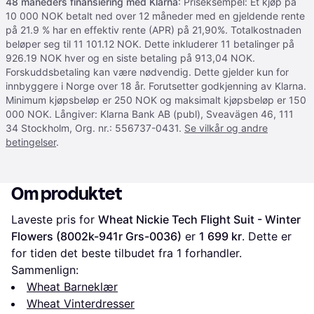
48 måneders finansiering med Klarna
: Priseksempel: Et kjøp på
10 000 NOK betalt ned over 12 måneder med en gjeldende rente
på 21.9 % har en effektiv rente (APR) på 21,90%. Totalkostnaden
beløper seg til 11 101.12 NOK. Dette inkluderer 11 betalinger på
926.19 NOK hver og en siste betaling på 913,04 NOK.
Forskuddsbetaling kan være nødvendig. Dette gjelder kun for
innbyggere i Norge over 18 år. Forutsetter godkjenning av Klarna.
Minimum kjøpsbeløp er 250 NOK og maksimalt kjøpsbeløp er 150
000 NOK. Långiver: Klarna Bank AB (publ), Sveavägen 46, 111
34 Stockholm, Org. nr.: 556737-0431.
Se vilkår og andre
betingelser
.
Om produktet
Laveste pris for 
Wheat Nickie Tech Flight Suit - Winter 
Flowers (8002k-941r Grs-0036)
 er 
1 699 kr
. Dette er 
for tiden det beste tilbudet fra 1 forhandler.
Sammenlign:
Wheat Barneklær
Wheat Vinterdresser