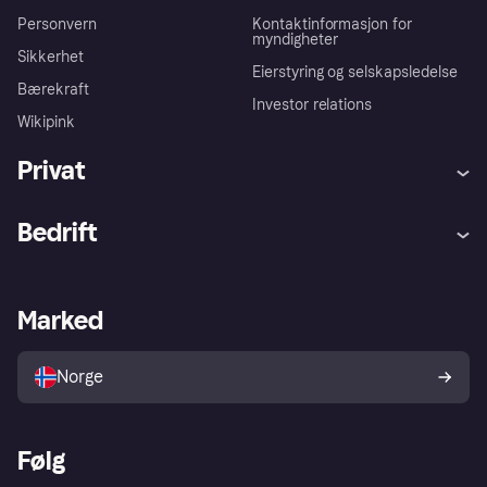
Personvern
Kontaktinformasjon for
myndigheter
Sikkerhet
Eierstyring og selskapsledelse
Bærekraft
Investor relations
Wikipink
Privat
Hjelp
Kjøperbeskyttelse
Bedrift
Logg inn
Klager
Butikksupport
Developers portal
Klarna-appen
Kredittavtale
Merchant portal
Driftsstatus
Marked
Utforsk butikker
Personverninnstillinger
Selg med Klarna
Plattformer og partnere
Norge
Følg