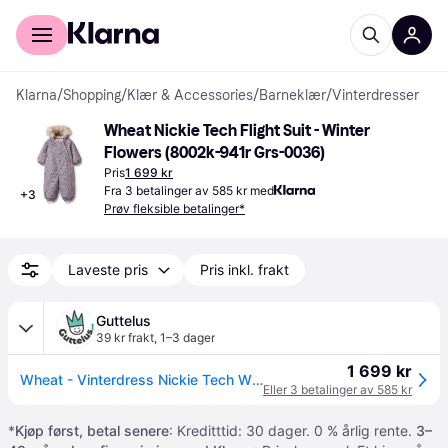
For kunder
For bedrifter
Klarna
/
Shopping
/
Klær & Accessories
/
Barneklær
/
Vinterdresser
Wheat Nickie Tech Flight Suit - Winter 
Flowers (8002k-941r Grs-0036)
Pris
1 699 kr
Fra 3 betalinger av 585 kr med
+
3
Prøv fleksible betalinger*
Laveste pris
Pris inkl. frakt
Guttelus
39 kr frakt
,
1–3 dager
1 699 kr
Wheat - Vinterdress Nickie Tech Winter Flowers
Eller 3 betalinger av 585 kr
*
Kjøp først, betal senere
: Kreditttid: 30 dager. 0 % årlig rente.
3–