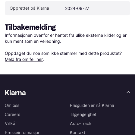
Opprettet på Klarna
2024-09-27
Tilbakemelding
Informasjonen ovenfor er hentet fra ulike eksterne kilder og er 
kun ment som en veiledning.

Oppdaget du noe som ikke stemmer med dette produktet? 
Meld fra om feil her
.
Klarna
Om oss
Prisguiden er nå Klarna
Careers
Tilgjengelighet
Villkår
Auto-Track
Presseinformasjon
Kontakt