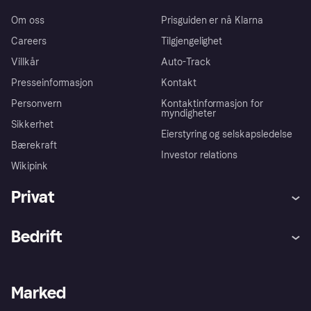
Om oss
Prisguiden er nå Klarna
Careers
Tilgjengelighet
Villkår
Auto-Track
Presseinformasjon
Kontakt
Personvern
Kontaktinformasjon for
myndigheter
Sikkerhet
Eierstyring og selskapsledelse
Bærekraft
Investor relations
Wikipink
Privat
Hjelp
Kjøperbeskyttelse
Bedrift
Logg inn
Klager
Butikksupport
Developers portal
Klarna-appen
Kredittavtale
Merchant portal
Driftsstatus
Marked
Utforsk butikker
Personverninnstillinger
Selg med Klarna
Plattformer og partnere