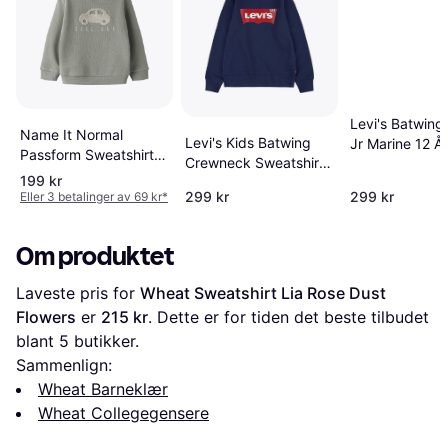
Levi's Batwing
Name It Normal
Levi's Kids Batwing
Jr Marine 12 År
Passform Sweatshirt
Crewneck Sweatshirt
Nmmobear Nreg
199 kr
- Marine
Sweat Unb Noos -
299 kr
299 kr
Eller 3 betalinger av 69 kr
*
Beige
Om produktet
Laveste pris for 
Wheat Sweatshirt Lia Rose Dust 
Flowers
 er 
215 kr
. Dette er for tiden det beste tilbudet 
blant 
5
 butikker.
Sammenlign:
Wheat Barneklær
Wheat Collegegensere