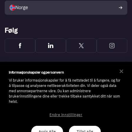
Norge
Følg
Informasjonskapsler og personvern
Vi bruker informasjonskapsler for å få nettstedet til å fungere, og for
å tilpasse og analysere nettleseraktiviteten din. Vi deler også data
med annonsepartnerne våre. Du kan administrere
brukerinnstillingene dine eller trekke tilbake samtykket ditt når som
helst.
Endre innstillinger
Copyright © 2005-2026 Klarna Bank AB (publ). Headquarters: Stockholm, Sweden. All
rights reserved. Klarna Bank AB (publ). Sveavägen 46, 111 34 Stockholm. Organization
number: 556737-0431
Avvis Alle
Tillat alle