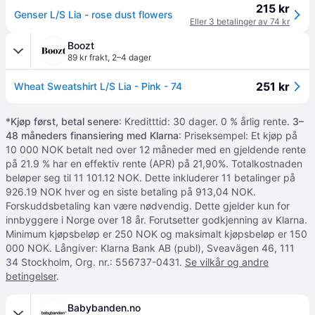
215 kr
Genser L/S Lia - rose dust flowers
Eller 3 betalinger av 74 kr
Boozt
89 kr frakt
,
2–4 dager
251 kr
Wheat Sweatshirt L/S Lia - Pink - 74
*
Kjøp først, betal senere
: Kreditttid: 30 dager. 0 % årlig rente.
3–
48 måneders finansiering med Klarna
: Priseksempel: Et kjøp på
10 000 NOK betalt ned over 12 måneder med en gjeldende rente
på 21.9 % har en effektiv rente (APR) på 21,90%. Totalkostnaden
beløper seg til 11 101.12 NOK. Dette inkluderer 11 betalinger på
926.19 NOK hver og en siste betaling på 913,04 NOK.
Forskuddsbetaling kan være nødvendig. Dette gjelder kun for
innbyggere i Norge over 18 år. Forutsetter godkjenning av Klarna.
Minimum kjøpsbeløp er 250 NOK og maksimalt kjøpsbeløp er 150
000 NOK. Långiver: Klarna Bank AB (publ), Sveavägen 46, 111
34 Stockholm, Org. nr.: 556737-0431.
Se vilkår og andre
betingelser
.
Babybanden.no