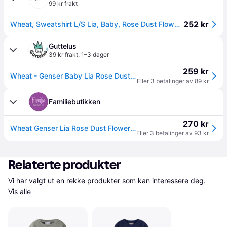
99 kr frakt
252 kr
Wheat, Sweatshirt L/S Lia, Baby, Rose Dust Flowers (80/12 mnd)
Guttelus
39 kr frakt
,
1–3 dager
259 kr
Wheat - Genser Baby Lia Rose Dust Flowers
Eller 3 betalinger av 89 kr
Familiebutikken
270 kr
Wheat Genser Lia Rose Dust Flowers (68 / 6 mnd)
Eller 3 betalinger av 93 kr
Relaterte produkter
Vi har valgt ut en rekke produkter som kan interessere deg. 
Vis alle