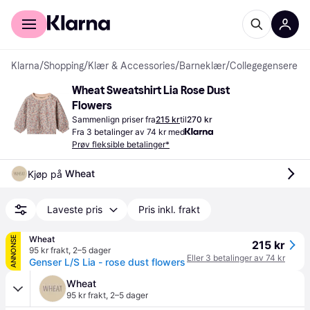
For kunder
For bedrifter
Klarna
/
Shopping
/
Klær & Accessories
/
Barneklær
/
Collegegensere
Wheat Sweatshirt Lia Rose Dust 
Flowers
Sammenlign priser fra
215 kr
til
270 kr
Fra 3 betalinger av 74 kr med
Prøv fleksible betalinger*
Wheat
Kjøp på 
Laveste pris
Pris inkl. frakt
Wheat
ANNONSE
215 kr
95 kr frakt
,
2–5 dager
Eller 3 betalinger av 74 kr
Genser L/S Lia - rose dust flowers
Wheat
95 kr frakt
,
2–5 dager