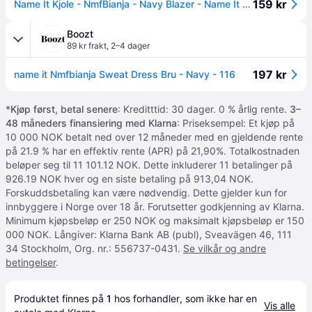
159 kr
Name It Kjole - NmfBianja - Navy Blazer - Name It - 6 år (116) - Kjole
Boozt
89 kr frakt
,
2–4 dager
197 kr
name it Nmfbianja Sweat Dress Bru - Navy - 116
*
Kjøp først, betal senere
: Kreditttid: 30 dager. 0 % årlig rente.
3–
48 måneders finansiering med Klarna
: Priseksempel: Et kjøp på
10 000 NOK betalt ned over 12 måneder med en gjeldende rente
på 21.9 % har en effektiv rente (APR) på 21,90%. Totalkostnaden
beløper seg til 11 101.12 NOK. Dette inkluderer 11 betalinger på
926.19 NOK hver og en siste betaling på 913,04 NOK.
Forskuddsbetaling kan være nødvendig. Dette gjelder kun for
innbyggere i Norge over 18 år. Forutsetter godkjenning av Klarna.
Minimum kjøpsbeløp er 250 NOK og maksimalt kjøpsbeløp er 150
000 NOK. Långiver: Klarna Bank AB (publ), Sveavägen 46, 111
34 Stockholm, Org. nr.: 556737-0431.
Se vilkår og andre
betingelser
.
Produktet finnes på 
1
 hos 
forhandler
, som ikke har en 
Vis alle