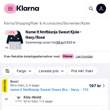
For kunder
For bedrifter
Klarna
/
Shopping
/
Klær & Accessories
/
Barneklær
/
Kjoler
Name It Nmfbianja Sweat Kjole - 
-17%
Navy/Rosé
Sammenlign priser fra
159 kr
til
323 kr
+
1
Prøv fleksible betalingsalternativer med
Lær hvordan
Farge
Laveste pris
Pris inkl. frakt
Boozt
ANNONSE
197 kr
89 kr frakt
,
2–4 dager
name it Nmfbianja Sweat Dress Bru - Navy - 110
Kids-World
50 kr frakt
,
1–3 dager