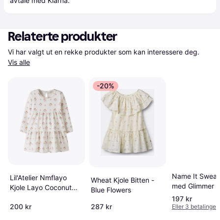
avtale med Klarna.
Relaterte produkter
Vi har valgt ut en rekke produkter som kan interessere deg. 
Vis alle
-20%
Name It Sweat
Lil'Atelier Nmflayo
Wheat Kjole Bitten -
med Glimmer -
Kjole Layo Coconut
Blue Flowers
Milk Pink
197 kr
200 kr
287 kr
Eller 3 betalinger