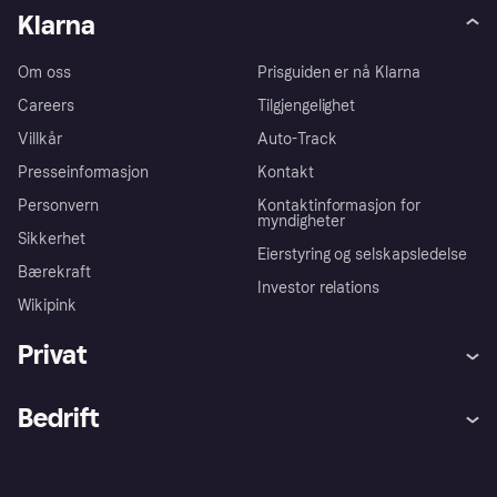
Klarna
Om oss
Prisguiden er nå Klarna
Careers
Tilgjengelighet
Villkår
Auto-Track
Presseinformasjon
Kontakt
Personvern
Kontaktinformasjon for
myndigheter
Sikkerhet
Eierstyring og selskapsledelse
Bærekraft
Investor relations
Wikipink
Privat
Hjelp
Kjøperbeskyttelse
Bedrift
Logg inn
Klager
Butikksupport
Developers portal
Klarna-appen
Kredittavtale