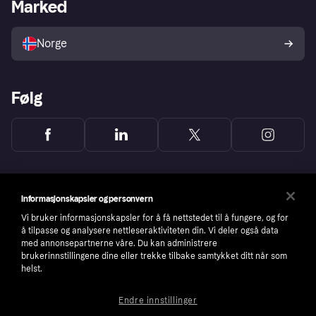
Merchant portal
Driftsstatus
Marked
Utforsk butikker
Personverninnstillinger
Selg med Klarna
Plattformer og partnere
Norge
Følg
Informasjonskapsler og personvern
Vi bruker informasjonskapsler for å få nettstedet til å fungere, og for
å tilpasse og analysere nettleseraktiviteten din. Vi deler også data
med annonsepartnerne våre. Du kan administrere
brukerinnstillingene dine eller trekke tilbake samtykket ditt når som
helst.
Endre innstillinger
Copyright © 2005-2026 Klarna Bank AB (publ). Headquarters: Stockholm, Sweden. All