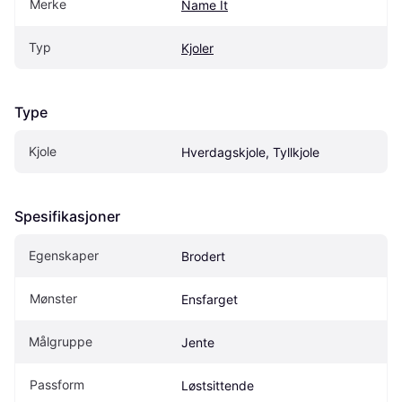
Merke
Name It
Typ
Kjoler
Type
Kjole
Hverdagskjole, Tyllkjole
Spesifikasjoner
Egenskaper
Brodert
Mønster
Ensfarget
Målgruppe
Jente
Passform
Løstsittende