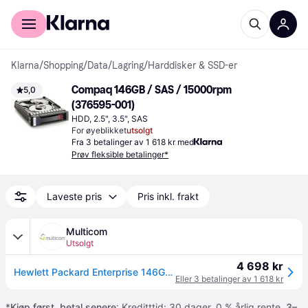
For kunder
For bedrifter
Klarna
/
Shopping
/
Data
/
Lagring
/
Harddisker & SSD-er
Compaq 146GB / SAS / 15000rpm 
5,0
(376595-001)
HDD, 2.5", 3.5", SAS
For øyeblikket
utsolgt
Fra 3 betalinger av 1 618 kr med
Prøv fleksible betalinger*
Laveste pris
Pris inkl. frakt
Multicom
Utsolgt
4 698 kr
Hewlett Packard Enterprise 146GB SAS 15.000Rpm LFF (376595-001)
Eller 3 betalinger av 1 618 kr
*
Kjøp først, betal senere
: Kreditttid: 30 dager. 0 % årlig rente.
3–