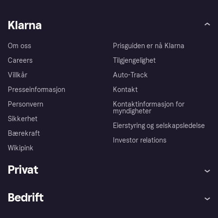
Klarna
Om oss
Prisguiden er nå Klarna
Careers
Tilgjengelighet
Villkår
Auto-Track
Presseinformasjon
Kontakt
Personvern
Kontaktinformasjon for
myndigheter
Sikkerhet
Eierstyring og selskapsledelse
Bærekraft
Investor relations
Wikipink
Privat
Hjelp
Kjøperbeskyttelse
Bedrift
Logg inn
Klager