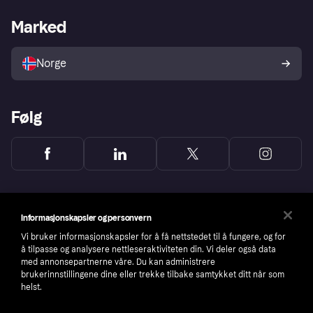
Butikksupport
Developers portal
Klarna-appen
Kredittavtale
Merchant portal
Driftsstatus
Marked
Utforsk butikker
Personverninnstillinger
Selg med Klarna
Plattformer og partnere
Norge
Følg
Informasjonskapsler og personvern
Vi bruker informasjonskapsler for å få nettstedet til å fungere, og for
å tilpasse og analysere nettleseraktiviteten din. Vi deler også data
med annonsepartnerne våre. Du kan administrere
brukerinnstillingene dine eller trekke tilbake samtykket ditt når som
helst.