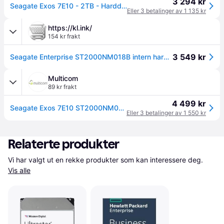
3 294 kr
Seagate Exos 7E10 - 2TB - Harddisk - ST2000NM018B - SAS3 - 3.5"
Eller 3 betalinger av 1 135 kr
https://kl.ink/
154 kr frakt
3 549 kr
Seagate Enterprise ST2000NM018B intern harddisk 2 TB 7200 RPM 256 MB 3.5" SAS
Multicom
89 kr frakt
4 499 kr
Seagate Exos 7E10 ST2000NM018B - harddisk - 2 TB - SAS 12Gb/s (ST2000NM018B)
Eller 3 betalinger av 1 550 kr
Relaterte produkter
Vi har valgt ut en rekke produkter som kan interessere deg. 
Vis alle