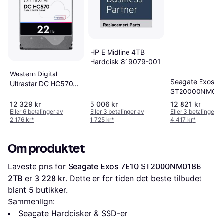
HP E Midline 4TB
Harddisk 819079-001
Western Digital
Seagate Exos 
Ultrastar DC HC570
ST20000NM0
0F48052 22TB
20TB
12 329 kr
5 006 kr
12 821 kr
Eller 6 betalinger av
Eller 3 betalinger av
Eller 3 betalinger
2 176 kr
*
1 725 kr
*
4 417 kr
*
Om produktet
Laveste pris for 
Seagate Exos 7E10 ST2000NM018B 
2TB
 er 
3 228 kr
. Dette er for tiden det beste tilbudet 
blant 
5
 butikker.
Sammenlign:
Seagate Harddisker & SSD-er