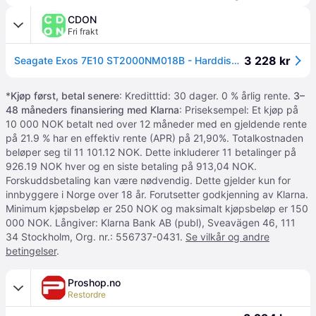
CDON
Fri frakt
3 228 kr
Seagate Exos 7E10 ST2000NM018B - Harddisk - 2 TB - intern - SAS 12Gb/s - 7200 rpm - buffer: 256 MB
*
Kjøp først, betal senere
: Kreditttid: 30 dager. 0 % årlig rente.
3–
48 måneders finansiering med Klarna
: Priseksempel: Et kjøp på
10 000 NOK betalt ned over 12 måneder med en gjeldende rente
på 21.9 % har en effektiv rente (APR) på 21,90%. Totalkostnaden
beløper seg til 11 101.12 NOK. Dette inkluderer 11 betalinger på
926.19 NOK hver og en siste betaling på 913,04 NOK.
Forskuddsbetaling kan være nødvendig. Dette gjelder kun for
innbyggere i Norge over 18 år. Forutsetter godkjenning av Klarna.
Minimum kjøpsbeløp er 250 NOK og maksimalt kjøpsbeløp er 150
000 NOK. Långiver: Klarna Bank AB (publ), Sveavägen 46, 111
34 Stockholm, Org. nr.: 556737-0431.
Se vilkår og andre
betingelser
.
Proshop.no
Restordre