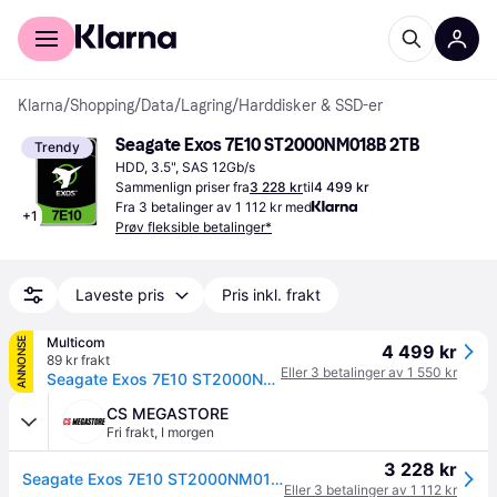
For kunder
For bedrifter
Klarna
/
Shopping
/
Data
/
Lagring
/
Harddisker & SSD-er
Seagate Exos 7E10 ST2000NM018B 2TB
Trendy
HDD, 3.5", SAS 12Gb/s
Sammenlign priser fra
3 228 kr
til
4 499 kr
Fra 3 betalinger av 1 112 kr med
+
1
Prøv fleksible betalinger*
Laveste pris
Pris inkl. frakt
Multicom
ANNONSE
4 499 kr
89 kr frakt
Eller 3 betalinger av 1 550 kr
Seagate Exos 7E10 ST2000NM018B - harddisk - 2 TB - SAS 12Gb/s (ST2000NM018B)
CS MEGASTORE
Fri frakt
,
I morgen
3 228 kr
Seagate Exos 7E10 ST2000NM018B - Harddisk - 2 TB - intern - SAS 12Gb/s - 7200 rpm - buffer: 256 MB
Eller 3 betalinger av 1 112 kr