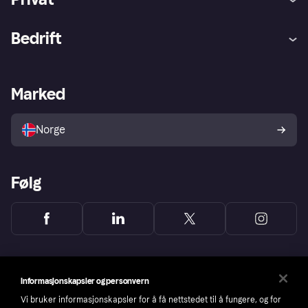
Hjelp
Kjøperbeskyttelse
Bedrift
Logg inn
Klager
Butikksupport
Developers portal
Klarna-appen
Kredittavtale
Merchant portal
Driftsstatus
Marked
Utforsk butikker
Personverninnstillinger
Selg med Klarna
Plattformer og partnere
Norge
Følg
Informasjonskapsler og personvern
Vi bruker informasjonskapsler for å få nettstedet til å fungere, og for