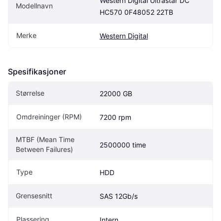
Western Digital Ultrastar DC 
Modellnavn
HC570 0F48052 22TB
Merke
Western Digital
Spesifikasjoner
Størrelse
22000 GB
Omdreininger (RPM)
7200 rpm
MTBF (Mean Time 
2500000 time
Between Failures)
Type
HDD
Grensesnitt
SAS 12Gb/s
Plassering
Intern