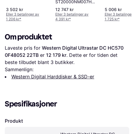
ST20000NM007H
20TB
3 502 kr
12 747 kr
5 006 kr
Eller 3 betalinger av
Eller 3 betalinger av
Eller 3 betalinger
1 206 kr
*
4 391 kr
*
1 725 kr
*
Om produktet
Laveste pris for 
Western Digital Ultrastar DC HC570 
0F48052 22TB
 er 
12 179 kr
. Dette er for tiden det 
beste tilbudet blant 
3
 butikker.
Sammenlign:
Western Digital Harddisker & SSD-er
Spesifikasjoner
Produkt