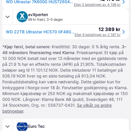
WD Ultrastar 7K6000 HUS726040ALS210 - Harddisk - 4 TB - intern - 3.5 - SAS 12Gb/s - 7200 rpm - buffer: 128 MB
Eller 3 betalinger av 4 196 kr
avXperten
99 kr frakt
,
3–5 dager
12 389 kr
WD 22TB Ultrastar HC570 0F48052 HDD - 7200RPM - 3,5" (512MB cache)
Eller 6 betalinger av 2 187 kr
*
Kjøp først, betal senere
: Kreditttid: 30 dager. 0 % årlig rente.
3–
48 måneders finansiering med Klarna
: Priseksempel: Et kjøp på
10 000 NOK betalt ned over 12 måneder med en gjeldende rente
på 21.9 % har en effektiv rente (APR) på 21,90%. Totalkostnaden
beløper seg til 11 101.12 NOK. Dette inkluderer 11 betalinger på
926.19 NOK hver og en siste betaling på 913,04 NOK.
Forskuddsbetaling kan være nødvendig. Dette gjelder kun for
innbyggere i Norge over 18 år. Forutsetter godkjenning av Klarna.
Minimum kjøpsbeløp er 250 NOK og maksimalt kjøpsbeløp er 150
000 NOK. Långiver: Klarna Bank AB (publ), Sveavägen 46, 111
34 Stockholm, Org. nr.: 556737-0431.
Se vilkår og andre
betingelser
.
Euro Tec