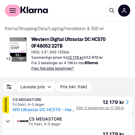
For kunder
For bedrifter
Klarna
/
Shopping
/
Data
/
Lagring
/
Harddisker & SSD-er
Western Digital Ultrastar DC HC570 
0F48052 22TB
HDD, 3.5", SAS 12Gb/s
Sammenlign priser fra
12 179 kr
til
13 970 kr
+
2
Fra 3 betalinger av 4 196 kr med
Prøv fleksible betalinger*
Laveste pris
Pris inkl. frakt
CS MEGASTORE
ANNONSE
12 179 kr
Fri frakt
,
4–5 dager
Eller 3 betalinger av 4 196 kr
WD Ultrastar DC HC570 - Harddisk - 22 TB - intern - 3.5 - SAS 12Gb/s - 7200 rpm - buffer: 512 MB
CS MEGASTORE
Fri frakt
,
4–5 dager
12 179 kr