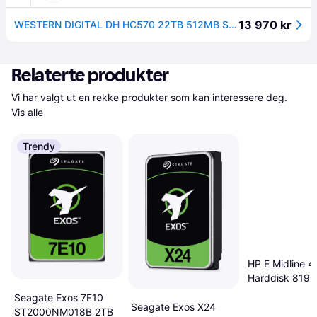
13 970 kr
WESTERN DIGITAL DH HC570 22TB 512MB SAS 512E SE P3 (0F48052)
Relaterte produkter
Vi har valgt ut en rekke produkter som kan interessere deg. 
Vis alle
Trendy
HP E Midline 4
Harddisk 819
Seagate Exos 7E10
Seagate Exos X24
ST2000NM018B 2TB