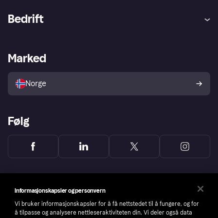
Hjelp
Kjøperbeskyttelse
Bedrift
Logg inn
Klager
Butikksupport
Developers portal
Klarna-appen
Kredittavtale
Merchant portal
Driftsstatus
Marked
Utforsk butikker
Personverninnstillinger
Selg med Klarna
Plattformer og partnere
Norge
Følg
Informasjonskapsler og personvern
Vi bruker informasjonskapsler for å få nettstedet til å fungere, og for
å tilpasse og analysere nettleseraktiviteten din. Vi deler også data