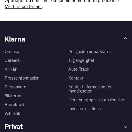
Oppdaget du noe som ikke stemmer med dette produktet? 
Meld fra om feil her
.
Klarna
Om oss
Prisguiden er nå Klarna
Careers
Tilgjengelighet
Villkår
Auto-Track
Presseinformasjon
Kontakt
Personvern
Kontaktinformasjon for
myndigheter
Sikkerhet
Eierstyring og selskapsledelse
Bærekraft
Investor relations
Wikipink
Privat