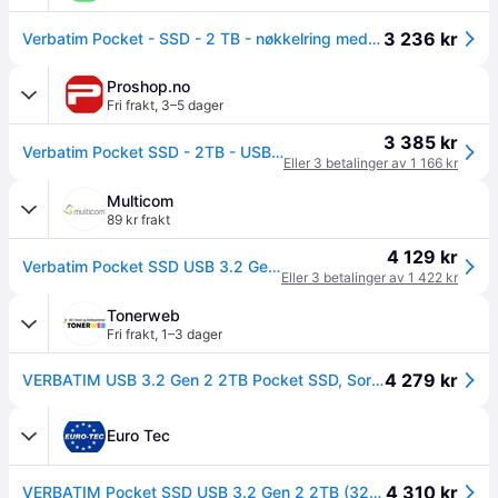
3 236 kr
Verbatim Pocket - SSD - 2 TB - nøkkelring med kabelfestet - ekstern (bærbar) - M.2 - USB 3.2 Gen 2 (USB-C kontakt) - svart/grå
Proshop.no
Fri frakt
,
3–5 dager
3 385 kr
Verbatim Pocket SSD - 2TB - USB 3.2 Gen 2 - Svart / Grå
Eller 3 betalinger av 1 166 kr
Multicom
89 kr frakt
4 129 kr
Verbatim Pocket SSD USB 3.2 Gen 2 2TB (32194)
Eller 3 betalinger av 1 422 kr
Tonerweb
Fri frakt
,
1–3 dager
4 279 kr
VERBATIM USB 3.2 Gen 2 2TB Pocket SSD, Sort/Gr
Euro Tec
4 310 kr
VERBATIM Pocket SSD USB 3.2 Gen 2 2TB (32194)