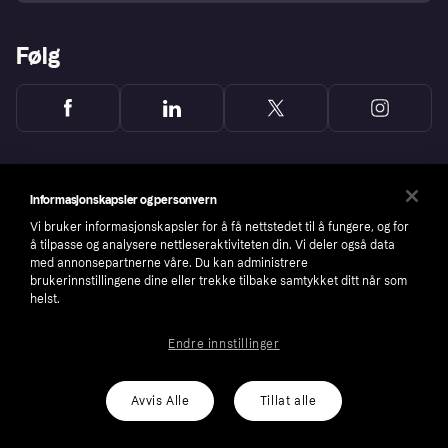
Følg
Informasjonskapsler og personvern
Vi bruker informasjonskapsler for å få nettstedet til å fungere, og for
å tilpasse og analysere nettleseraktiviteten din. Vi deler også data
med annonsepartnerne våre. Du kan administrere
brukerinnstillingene dine eller trekke tilbake samtykket ditt når som
helst.
Endre innstillinger
Copyright © 2005-2026 Klarna Bank AB (publ). Headquarters: Stockholm, Sweden. All
rights reserved. Klarna Bank AB (publ). Sveavägen 46, 111 34 Stockholm. Organization
number: 556737-0431
Avvis Alle
Tillat alle
Cookies
Klarna.com