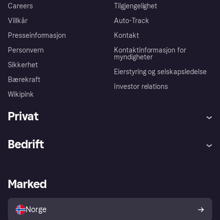
Careers
Tilgjengelighet
Villkår
Auto-Track
Presseinformasjon
Kontakt
Personvern
Kontaktinformasjon for
myndigheter
Sikkerhet
Eierstyring og selskapsledelse
Bærekraft
Investor relations
Wikipink
Privat
Hjelp
Kjøperbeskyttelse
Bedrift
Logg inn
Klager
Butikksupport
Developers portal
Klarna-appen
Kredittavtale
Merchant portal
Driftsstatus
Marked
Utforsk butikker
Personverninnstillinger
Selg med Klarna
Plattformer og partnere
Norge