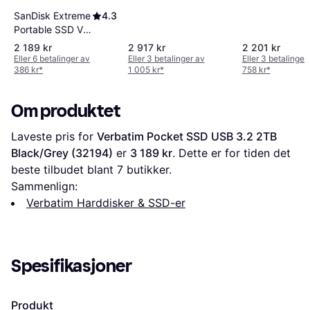
SanDisk Extreme
4.3
Portable SSD V2
1TB
2 189 kr
2 917 kr
2 201 kr
Eller 6 betalinger av
Eller 3 betalinger av
Eller 3 betalinger
386 kr
*
1 005 kr
*
758 kr
*
Om produktet
Laveste pris for 
Verbatim Pocket SSD USB 3.2 2TB 
Black/Grey (32194)
 er 
3 189 kr
. Dette er for tiden det 
beste tilbudet blant 
7
 butikker.
Sammenlign:
Verbatim Harddisker & SSD-er
Spesifikasjoner
Produkt