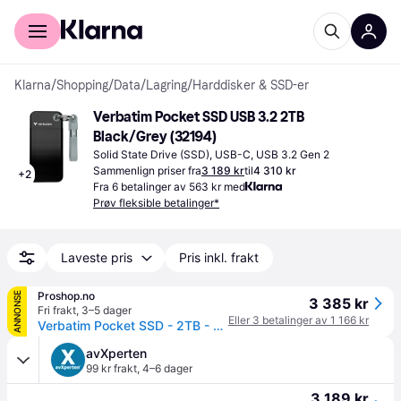
For kunder
For bedrifter
Klarna
/
Shopping
/
Data
/
Lagring
/
Harddisker & SSD-er
Verbatim Pocket SSD USB 3.2 2TB 
Black/Grey (32194)
Solid State Drive (SSD), USB-C, USB 3.2 Gen 2
Sammenlign priser fra
3 189 kr
til
4 310 kr
+
2
Fra 6 betalinger av 563 kr med
Prøv fleksible betalinger*
Laveste pris
Pris inkl. frakt
Proshop.no
ANNONSE
3 385 kr
Fri frakt
,
3–5 dager
Eller 3 betalinger av 1 166 kr
Verbatim Pocket SSD - 2TB - USB 3.2 Gen 2 - Svart / Grå
avXperten
99 kr frakt
,
4–6 dager
3 189 kr