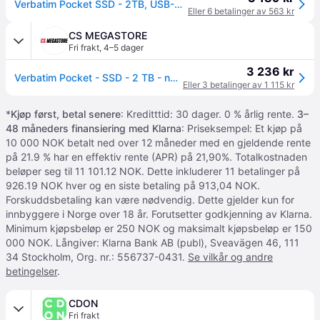
Verbatim Pocket SSD - 2TB, USB-C - Svart/Grå
Eller 6 betalinger av 563 kr
CS MEGASTORE
Fri frakt
,
4–5 dager
3 236 kr
Verbatim Pocket - SSD - 2 TB - nøkkelring med kabelfestet - ekstern (bærbar) - M.2 - USB 3.2 Gen 2 (USB-C kontakt) - svart/grå
Eller 3 betalinger av 1 115 kr
*
Kjøp først, betal senere
: Kreditttid: 30 dager. 0 % årlig rente.
3–
48 måneders finansiering med Klarna
: Priseksempel: Et kjøp på
10 000 NOK betalt ned over 12 måneder med en gjeldende rente
på 21.9 % har en effektiv rente (APR) på 21,90%. Totalkostnaden
beløper seg til 11 101.12 NOK. Dette inkluderer 11 betalinger på
926.19 NOK hver og en siste betaling på 913,04 NOK.
Forskuddsbetaling kan være nødvendig. Dette gjelder kun for
innbyggere i Norge over 18 år. Forutsetter godkjenning av Klarna.
Minimum kjøpsbeløp er 250 NOK og maksimalt kjøpsbeløp er 150
000 NOK. Långiver: Klarna Bank AB (publ), Sveavägen 46, 111
34 Stockholm, Org. nr.: 556737-0431.
Se vilkår og andre
betingelser
.
CDON
Fri frakt