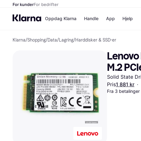
For kunder
For bedrifter
Oppdag Klarna
Handle
App
Hjelp
Klarna
/
Shopping
/
Data
/
Lagring
/
Harddisker & SSD-er
Betalingsm
Butikker
Betalingsme
Elkjøp
Lenovo
Betal nå
Bookin
Betal i 3 dele
Farmasi
M.2 PCI
Betal innen 
kicks.n
Finansiering
Norweg
Solid State Dr
Vipps
Pris
1 881 kr
·
Fra 3 betalinge
Butikkovers