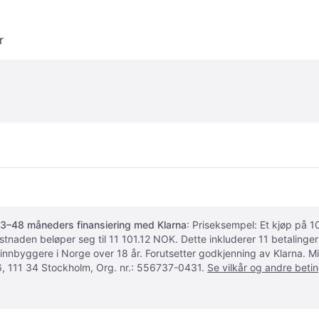
r
3–48 måneders finansiering med Klarna
: Priseksempel: Et kjøp på
ostnaden beløper seg til 11 101.12 NOK. Dette inkluderer 11 betalin
 innbyggere i Norge over 18 år. Forutsetter godkjenning av Klarna.
, 111 34 Stockholm, Org. nr.: 556737-0431.
Se vilkår og andre betin