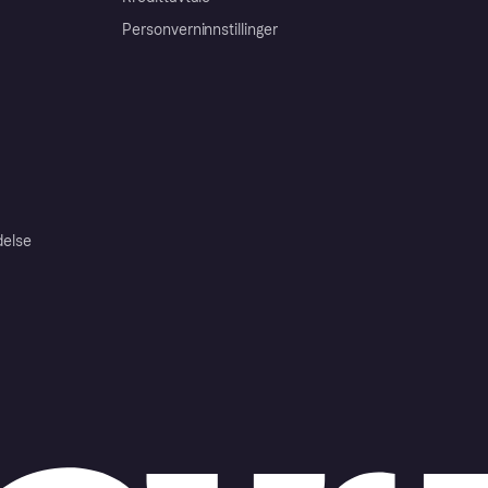
Personverninnstillinger
delse