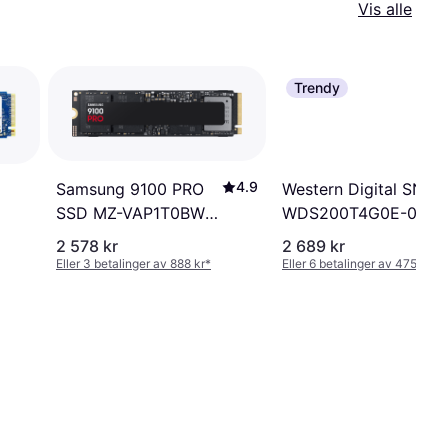
Vis alle
Trendy
4.9
Western Digital SN30
Samsung 9100 PRO
WDS200T4G0E-00C
SSD MZ-VAP1T0BW
2TB
1TB
2 578 kr
2 689 kr
Eller 3 betalinger av 888 kr
*
Eller 6 betalinger av 475 kr
*