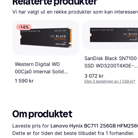
Relaterte produkter
Vi har valgt ut en rekke produkter som kan interesser
-14%
SanDisk Black SN7100
Western Digital WD
SSD WDS200T4X0E-
00Cja0 Internal Solid
00CJA0 2TB
3 072 kr
State M.2 2280 SSD
1 590 kr
Eller 3 betalinger av 1 058 kr
*
Om produktet
Laveste pris for 
Lenovo Hynix BC711 256GB HFM25
Dette er for tiden det beste tilbudet fra 1 forhandler.