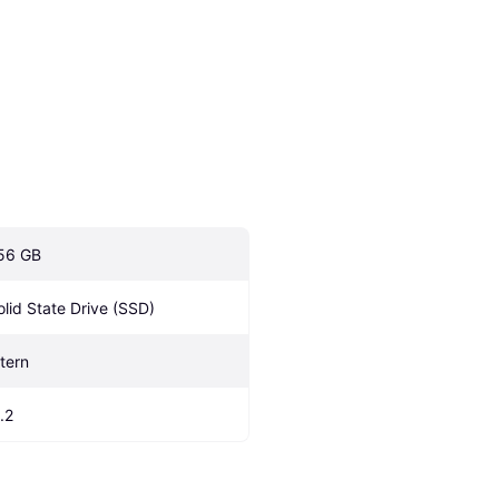
56 GB
olid State Drive (SSD)
ntern
.2