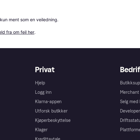
 kun ment som en veiledning.

ld fra om feil her
.
Privat
Bedrif
Hjelp
Butikksup
Logg inn
Merchant 
Klarna-appen
Selg med 
Utforsk butikker
Developer
Kjøperbeskyttelse
Driftsstat
Klager
Plattform
Kredittavtale