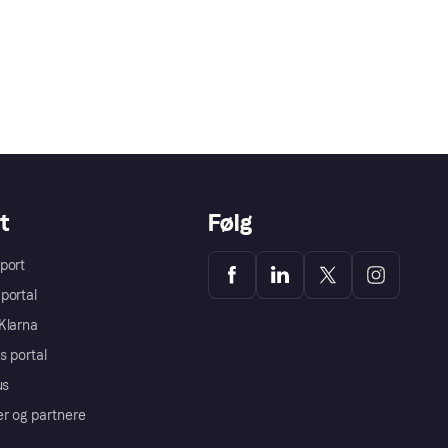
t
Følg
port
portal
Klarna
s portal
us
er og partnere