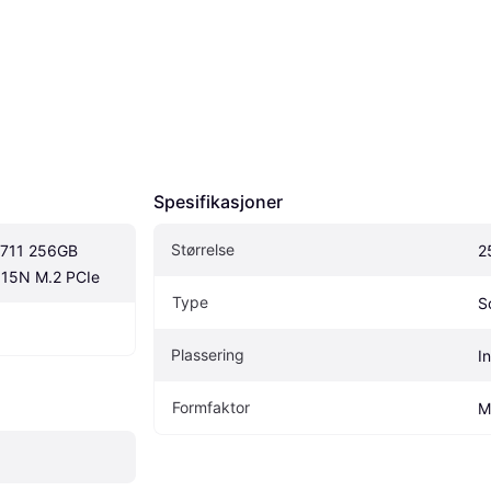
Spesifikasjoner
Størrelse
711 256GB 
2
5N M.2 PCIe
Type
S
Plassering
I
Formfaktor
M