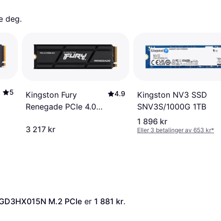
e deg. 
5
4.9
Kingston NV3 SSD
Kingston Fury
SNV3S/1000G 1TB
Renegade PCIe 4.0
NVMe M.2 SSD
1 896 kr
3 217 kr
Heatsink 2TB
Eller 3 betalinger av 653 kr
*
6GD3HX015N M.2 PCIe
 er 
1 881 kr
. 