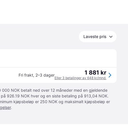
Laveste pris
1 881 kr
Fri frakt
,
2–3 dager
Eller 3 betalinger av 648 kr/mnd.
 10 000 NOK betalt ned over 12 måneder med en gjeldende
ger på 926.19 NOK hver og en siste betaling på 913,04 NOK.
 Minimum kjøpsbeløp er 250 NOK og maksimalt kjøpsbeløp er
gelser
.