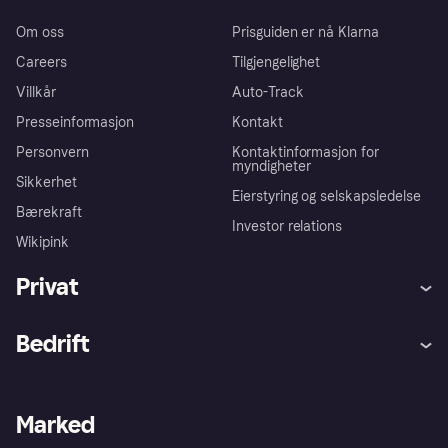
Om oss
Prisguiden er nå Klarna
Careers
Tilgjengelighet
Villkår
Auto-Track
Presseinformasjon
Kontakt
Personvern
Kontaktinformasjon for
myndigheter
Sikkerhet
Eierstyring og selskapsledelse
Bærekraft
Investor relations
Wikipink
Privat
Hjelp
Kjøperbeskyttelse
Bedrift
Logg inn
Klager
Butikksupport
Developers portal
Klarna-appen
Kredittavtale
Merchant portal
Driftsstatus
Marked
Utforsk butikker
Personverninnstillinger
Selg med Klarna
Plattformer og partnere