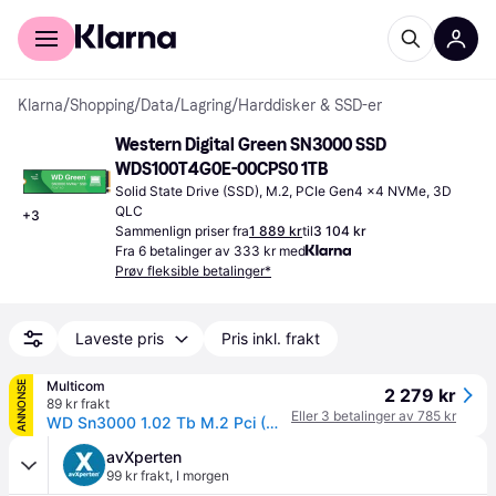
For kunder
For bedrifter
Klarna
/
Shopping
/
Data
/
Lagring
/
Harddisker & SSD-er
Western Digital Green SN3000 SSD 
WDS100T4G0E-00CPS0 1TB
Solid State Drive (SSD), M.2, PCIe Gen4 x4 NVMe, 3D 
QLC
+
3
Sammenlign priser fra
1 889 kr
til
3 104 kr
Fra 6 betalinger av 333 kr med
Prøv fleksible betalinger*
Laveste pris
Pris inkl. frakt
Multicom
ANNONSE
2 279 kr
89 kr frakt
Eller 3 betalinger av 785 kr
WD Sn3000 1.02 Tb M.2 Pci (WDS100T4G0E)
avXperten
99 kr frakt
,
I morgen