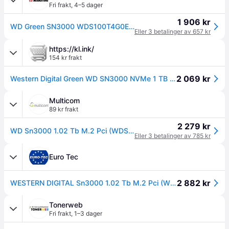
Fri frakt
,
4–5 dager
1 906 kr
WD Green SN3000 WDS100T4G0E-00CPS0 - SSD - 1 TB - intern - M.2 2280 - PCIe 4.0 x4 (NVMe)
Eller 3 betalinger av 657 kr
https://kl.ink/
154 kr frakt
2 069 kr
Western Digital Green WD SN3000 NVMe 1 TB M.2 PCI Express 4.0 QLC 3D NAND
Multicom
89 kr frakt
2 279 kr
WD Sn3000 1.02 Tb M.2 Pci (WDS100T4G0E)
Eller 3 betalinger av 785 kr
Euro Tec
2 882 kr
WESTERN DIGITAL Sn3000 1.02 Tb M.2 Pci (WDS100T4G0E)
Tonerweb
Fri frakt
,
1–3 dager