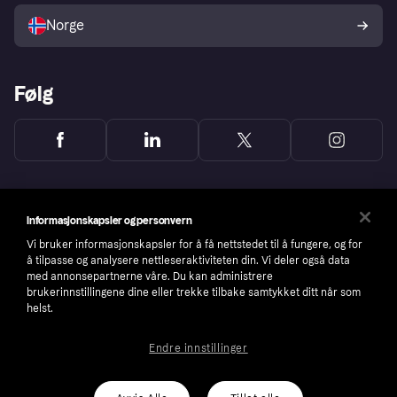
Norge
Følg
Informasjonskapsler og personvern
Vi bruker informasjonskapsler for å få nettstedet til å fungere, og for
å tilpasse og analysere nettleseraktiviteten din. Vi deler også data
med annonsepartnerne våre. Du kan administrere
brukerinnstillingene dine eller trekke tilbake samtykket ditt når som
helst.
Endre innstillinger
Copyright © 2005-2026 Klarna Bank AB (publ). Headquarters: Stockholm, Sweden. All
rights reserved. Klarna Bank AB (publ). Sveavägen 46, 111 34 Stockholm. Organization
number: 556737-0431