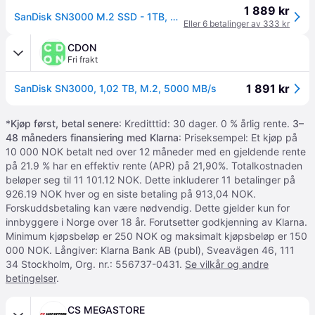
1 889 kr
SanDisk SN3000 M.2 SSD - 1TB, PCIe 4.0, NVMe, QLC 3D NAND
Eller 6 betalinger av 333 kr
CDON
Fri frakt
1 891 kr
SanDisk SN3000, 1,02 TB, M.2, 5000 MB/s
*
Kjøp først, betal senere
: Kreditttid: 30 dager. 0 % årlig rente.
3–
48 måneders finansiering med Klarna
: Priseksempel: Et kjøp på
10 000 NOK betalt ned over 12 måneder med en gjeldende rente
på 21.9 % har en effektiv rente (APR) på 21,90%. Totalkostnaden
beløper seg til 11 101.12 NOK. Dette inkluderer 11 betalinger på
926.19 NOK hver og en siste betaling på 913,04 NOK.
Forskuddsbetaling kan være nødvendig. Dette gjelder kun for
innbyggere i Norge over 18 år. Forutsetter godkjenning av Klarna.
Minimum kjøpsbeløp er 250 NOK og maksimalt kjøpsbeløp er 150
000 NOK. Långiver: Klarna Bank AB (publ), Sveavägen 46, 111
34 Stockholm, Org. nr.: 556737-0431.
Se vilkår og andre
betingelser
.
CS MEGASTORE