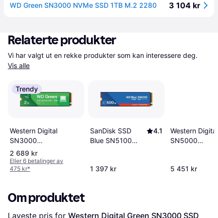
3 104 kr
WD Green SN3000 NVMe SSD 1TB M.2 2280
Relaterte produkter
Vi har valgt ut en rekke produkter som kan interessere deg. 
Vis alle
Trendy
Western Digital
SanDisk SSD
4.1
Western Digital
SN3000
Blue SN5100
SN5000
WDS200T4G0E-
500GB PCIe
WDS400T4B0
2 689 kr
00CPS0 2TB
NVMe Gen4
4TB
Eller 6 betalinger av
1 397 kr
5 451 kr
475 kr
*
Om produktet
Laveste pris for 
Western Digital Green SN3000 SSD 