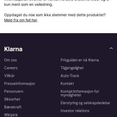
kun ment som en veiledning.

Oppdaget du noe som ikke stemmer med dette produktet? 
Meld fra om feil her
.
Klarna
Om oss
Prisguiden er nå Klarna
Careers
Tilgjengelighet
Villkår
Auto-Track
Presseinformasjon
Kontakt
Personvern
Kontaktinformasjon for
myndigheter
Sikkerhet
Eierstyring og selskapsledelse
Bærekraft
Investor relations
Wikipink