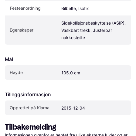
Festeanordning
Bilbelte, Isofix
Sidekollisjonsbeskyttelse (ASIP), 
Egenskaper
Vaskbart trekk, Justerbar 
nakkestøtte
Mål
Høyde
105.0 cm
Tilleggsinformasjon
Opprettet på Klarna
2015-12-04
Tilbakemelding
Informasjonen ovenfor er hentet fra ulike eksterne kilder og er 