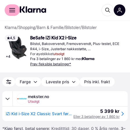
For kunder
For bedrifter
Klarna
/
Shopping
/
Barn & Familie
/
Bilstoler
/
Bilstoler
BeSafe iZi Kid X2 i-Size
4,5
Bilstol, Bakovervendt, Fremovervendt, Plus-testet, ECE 
R44, i-Size, Justerbar nakkestøtte, 
For øyeblikket
utsolgt
Sidekollisjonsbeskyttelse (ASIP), Vaskbart trekk
+
4
Fra 3 betalinger av 1 860 kr med
Prøv fleksible betalinger*
Farge
Laveste pris
Pris inkl. frakt
mekster.no
Utsolgt
5 399 kr
iZi Kid i-Size X2 Classic Svart førerhus
Eller 3 betalinger av 1 860 kr
*
Kjøp først, betal senere
: Kreditttid: 30 dager. 0 % årlig rente.
3–