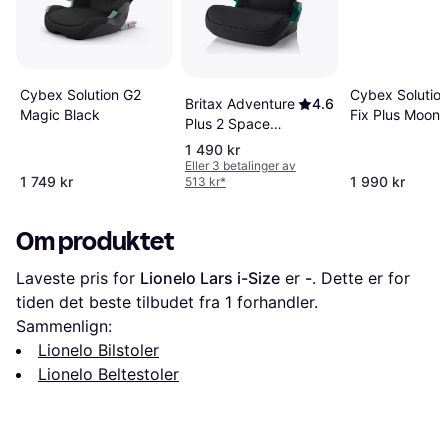
Cybex Solution
Cybex Solution G2
Britax Adventure
4.6
Fix Plus Moon 
Magic Black
Plus 2 Space
Black
1 490 kr
Eller 3 betalinger av
1 749 kr
1 990 kr
513 kr
*
Om produktet
Laveste pris for 
Lionelo Lars i-Size
 er 
-
. Dette er for 
tiden det beste tilbudet fra 1 forhandler.
Sammenlign:
Lionelo Bilstoler
Lionelo Beltestoler