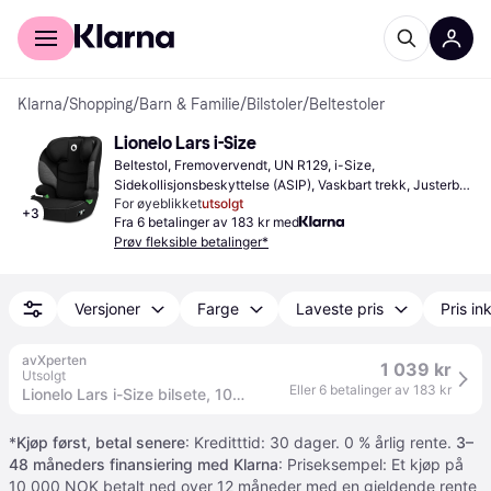
For kunder
For bedrifter
Klarna
/
Shopping
/
Barn & Familie
/
Bilstoler
/
Beltestoler
Lionelo Lars i-Size
Beltestol, Fremovervendt, UN R129, i-Size, 
Sidekollisjonsbeskyttelse (ASIP), Vaskbart trekk, Justerbar 
For øyeblikket
utsolgt
nakkestøtte
+
3
Fra 6 betalinger av 183 kr med
Prøv fleksible betalinger*
Versjoner
Farge
Laveste pris
Pris ink
avXperten
1 039 kr
Utsolgt
Eller 6 betalinger av 183 kr
Lionelo Lars i-Size bilsete, 100-150 cm, maks 36 kg - Sort/Grå
*
Kjøp først, betal senere
: Kreditttid: 30 dager. 0 % årlig rente.
3–
48 måneders finansiering med Klarna
: Priseksempel: Et kjøp på
10 000 NOK betalt ned over 12 måneder med en gjeldende rente