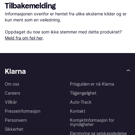
Tilbakemelding
Informasjonen ovenfor er hentet fra ulike eksterne kilder og er 
kun ment som en veiledning.

Oppdaget du noe som ikke stemmer med dette produktet? 
Meld fra om feil her
.
Klarna
Om oss
Prisguiden er nå Klarna
Careers
Tilgjengelighet
Villkår
Auto-Track
Presseinformasjon
Kontakt
Personvern
Kontaktinformasjon for
myndigheter
Sikkerhet
Eierstyring og selskapsledelse