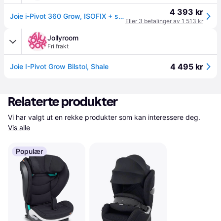
4 393 kr
Joie i-Pivot 360 Grow, ISOFIX + setebelte, 0+/1/2/3 (0 - 36kg 0 måneder - 12 år), 5-punkt, Sidebeskyttelse, Hode-støtte, Vaskbart trekk
Eller 3 betalinger av 1 513 kr
Jollyroom
Fri frakt
4 495 kr
Joie I-Pivot Grow Bilstol, Shale
Relaterte produkter
Vi har valgt ut en rekke produkter som kan interessere deg. 
Vis alle
Populær