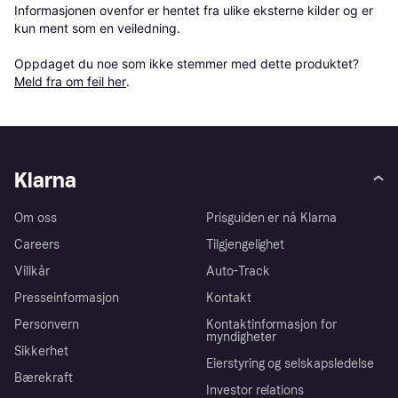
Informasjonen ovenfor er hentet fra ulike eksterne kilder og er 
kun ment som en veiledning.

Oppdaget du noe som ikke stemmer med dette produktet? 
Meld fra om feil her
.
Klarna
Om oss
Prisguiden er nå Klarna
Careers
Tilgjengelighet
Villkår
Auto-Track
Presseinformasjon
Kontakt
Personvern
Kontaktinformasjon for
myndigheter
Sikkerhet
Eierstyring og selskapsledelse
Bærekraft
Investor relations