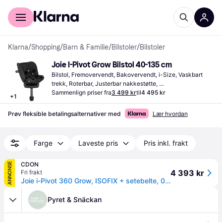
For kunder
For bedrifter
Klarna
/
Shopping
/
Barn & Familie
/
Bilstoler
/
Bilstoler
Joie I-Pivot Grow Bilstol 40-135 cm
Bilstol, Fremovervendt, Bakovervendt, i-Size, Vaskbart 
trekk, Roterbar, Justerbar nakkestøtte, 
Sidekollisjonsbeskyttelse (ASIP)
Sammenlign priser fra
3 499 kr
til
4 495 kr
+
1
Prøv fleksible betalingsalternativer med
Lær hvordan
Farge
Laveste pris
Pris inkl. frakt
CDON
ANNONSE
4 393 kr
Fri frakt
Joie i-Pivot 360 Grow, ISOFIX + setebelte, 0+/1/2/3 (0 - 36kg; 0 måneder - 12 år), 5-punkt, Sidebeskyttelse, Hode-støtte, Vaskbart trekk
Pyret & Snäckan