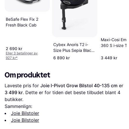
BeSafe Flex Fix 2
Fresh Black Cab
Maxi-Cosi Eme
Cybex Anoris T2 i-
360 S i-size To
2 690 kr
Size Plus Sepia Black
Black inkluder
Eller 3 betalinger av
inkludert base
6 890 kr
3 449 kr
927 kr
*
Om produktet
Laveste pris for 
Joie I-Pivot Grow Bilstol 40-135 cm
 er 
3 499 kr
. Dette er for tiden det beste tilbudet blant 
4
butikker.
Sammenlign:
Joie Bilstoler
Joie Bilstoler