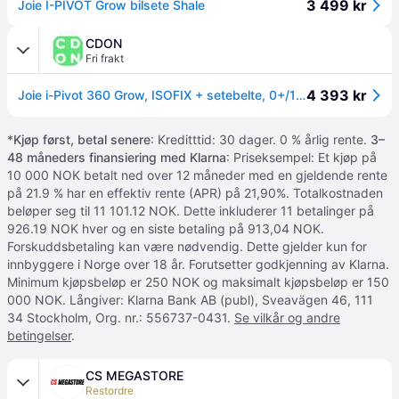
3 499 kr
Joie I-PIVOT Grow bilsete Shale
CDON
Fri frakt
4 393 kr
Joie i-Pivot 360 Grow, ISOFIX + setebelte, 0+/1/2/3 (0 - 36kg; 0 måneder - 12 år), 5-punkt, Sidebeskyttelse, Hode-støtte, Vaskbart trekk
*
Kjøp først, betal senere
: Kreditttid: 30 dager. 0 % årlig rente.
3–
48 måneders finansiering med Klarna
: Priseksempel: Et kjøp på
10 000 NOK betalt ned over 12 måneder med en gjeldende rente
på 21.9 % har en effektiv rente (APR) på 21,90%. Totalkostnaden
beløper seg til 11 101.12 NOK. Dette inkluderer 11 betalinger på
926.19 NOK hver og en siste betaling på 913,04 NOK.
Forskuddsbetaling kan være nødvendig. Dette gjelder kun for
innbyggere i Norge over 18 år. Forutsetter godkjenning av Klarna.
Minimum kjøpsbeløp er 250 NOK og maksimalt kjøpsbeløp er 150
000 NOK. Långiver: Klarna Bank AB (publ), Sveavägen 46, 111
34 Stockholm, Org. nr.: 556737-0431.
Se vilkår og andre
betingelser
.
CS MEGASTORE
Restordre