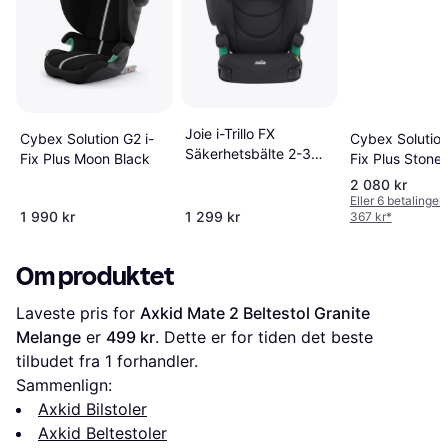
Joie i-Trillo FX
Cybex Solution
Cybex Solution G2 i-
Säkerhetsbälte 2-3
Fix Plus Stone
Fix Plus Moon Black
15-36 kg
2 080 kr
Eller 6 betalinger
1 990 kr
1 299 kr
367 kr
*
Om produktet
Laveste pris for 
Axkid Mate 2 Beltestol Granite 
Melange
 er 
499 kr
. Dette er for tiden det beste 
tilbudet fra 1 forhandler.
Sammenlign:
Axkid Bilstoler
Axkid Beltestoler