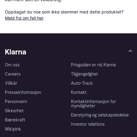
Oppdaget du noe som ikke stemmer med dette produktet? 
Meld fra om feil her
.
Klarna
Om oss
Prisguiden er nå Klarna
Careers
Tilgjengelighet
Villkår
Auto-Track
Presseinformasjon
Kontakt
Personvern
Kontaktinformasjon for
myndigheter
Sikkerhet
Eierstyring og selskapsledelse
Bærekraft
Investor relations
Wikipink