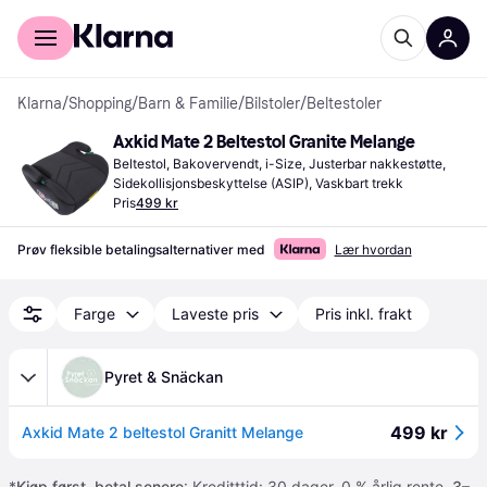
For kunder
For bedrifter
Klarna
/
Shopping
/
Barn & Familie
/
Bilstoler
/
Beltestoler
Axkid Mate 2 Beltestol Granite Melange
Beltestol, Bakovervendt, i-Size, Justerbar nakkestøtte, 
Sidekollisjonsbeskyttelse (ASIP), Vaskbart trekk
Pris
499 kr
Prøv fleksible betalingsalternativer med
Lær hvordan
Farge
Laveste pris
Pris inkl. frakt
Pyret & Snäckan
499 kr
Axkid Mate 2 beltestol Granitt Melange
*
Kjøp først, betal senere
: Kreditttid: 30 dager. 0 % årlig rente.
3–