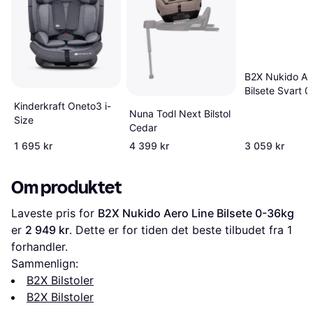
B2X Nukido Ae
Bilsete Svart 
Kinderkraft Oneto3 i-
Nuna Todl Next Bilstol
Size
Cedar
1 695 kr
4 399 kr
3 059 kr
Om produktet
Laveste pris for 
B2X Nukido Aero Line Bilsete 0-36kg
er 
2 949 kr
. Dette er for tiden det beste tilbudet fra 1 
forhandler.
Sammenlign:
B2X Bilstoler
B2X Bilstoler