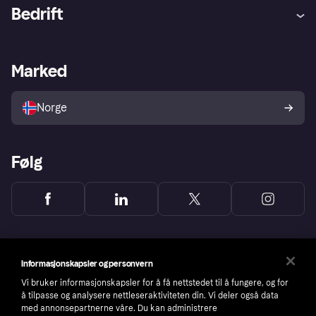
Hjelp
Kjøperbeskyttelse
Bedrift
Logg inn
Klager
Butikksupport
Developers portal
Klarna-appen
Kredittavtale
Merchant portal
Driftsstatus
Marked
Utforsk butikker
Personverninnstillinger
Selg med Klarna
Plattformer og partnere
Norge
Følg
Informasjonskapsler og personvern
Vi bruker informasjonskapsler for å få nettstedet til å fungere, og for
å tilpasse og analysere nettleseraktiviteten din. Vi deler også data
med annonsepartnerne våre. Du kan administrere