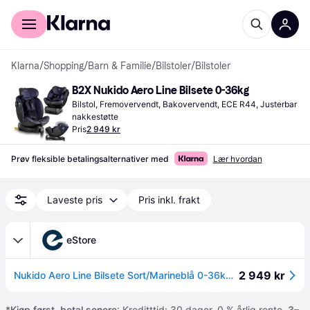
For kunder
For bedrifter
Klarna
/
Shopping
/
Barn & Familie
/
Bilstoler
/
Bilstoler
B2X Nukido Aero Line Bilsete 0-36kg
Bilstol, Fremovervendt, Bakovervendt, ECE R44, Justerbar 
nakkestøtte
Pris
2 949 kr
Prøv fleksible betalingsalternativer med
Lær hvordan
Laveste pris
Pris inkl. frakt
eStore
2 949 kr
Nukido Aero Line Bilsete Sort/Marineblå 0-36kg ISOFIX
*
Kjøp først, betal senere
: Kreditttid: 30 dager. 0 % årlig rente.
3–