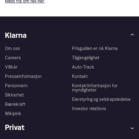
Meld fra om feil her
.
Klarna
Om oss
Prisguiden er nå Klarna
Careers
Tilgjengelighet
Villkår
Auto-Track
Presseinformasjon
Kontakt
Personvern
Kontaktinformasjon for
myndigheter
Sikkerhet
Eierstyring og selskapsledelse
Bærekraft
Investor relations
Wikipink
Privat